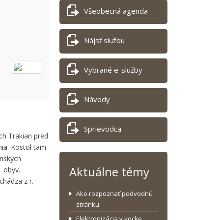
Všeobecná agenda
Nájsť službu
Vybrané e-služby
Návody
Sprievodca
ch Trakian pred
ia. Kostol tam
anských
Aktuálne témy
1 obyv.
chádza z r.
Ako rozpoznať podvodnú
stránku
Elektronizácia v kocke