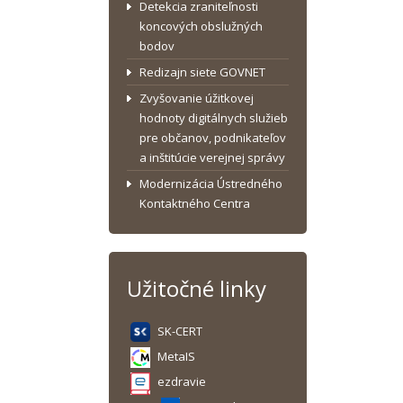
Detekcia zraniteľnosti
koncových obslužných
bodov
Redizajn siete GOVNET
Zvyšovanie úžitkovej
hodnoty digitálnych služieb
pre občanov, podnikateľov
a inštitúcie verejnej správy
Modernizácia Ústredného
Kontaktného Centra
Užitočné linky
SK-CERT
MetaIS
ezdravie