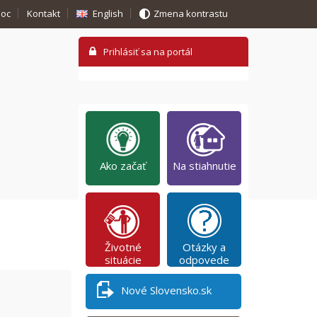
oc
Kontakt
English
Zmena kontrastu
Ako začať
Na stiahnutie
Životné
Otázky a
situácie
odpovede
Nové Slovensko.sk