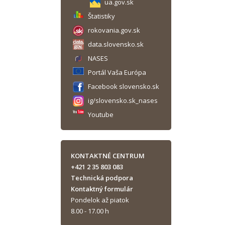
ua.gov.sk
Štatistiky
rokovania.gov.sk
data.slovensko.sk
NASES
Portál Vaša Európa
Facebook slovensko.sk
ig/slovensko.sk_nases
Youtube
KONTAKTNÉ CENTRUM
+421 2 35 803 083
Technická podpora
Kontaktný formulár
Pondelok až piatok
8.00 - 17.00 h