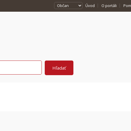
Úvod
O portáli
Pom