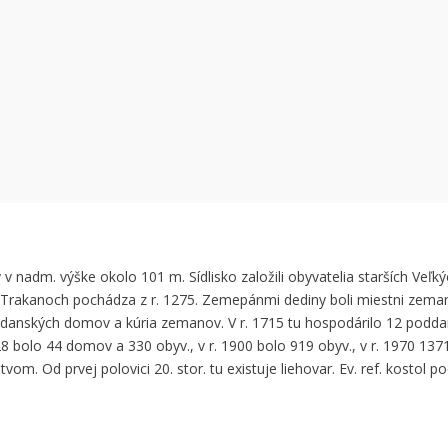
 can't load Google Maps correctly.
OK
 own this website?
 nadm. výške okolo 101 m. Sídlisko založili obyvatelia starších Veľký
h Trakanoch pochádza z r. 1275. Zemepánmi dediny boli miestni zeman
0 poddanských domov a kúria zemanov. V r. 1715 tu hospodárilo 12 podd
28 bolo 44 domov a 330 obyv., v r. 1900 bolo 919 obyv., v r. 1970 137
m. Od prvej polovici 20. stor. tu existuje liehovar. Ev. ref. kostol po