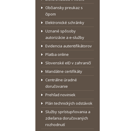
Občiansky preukaz s
čipom
Elektronické schránky
Uznané spôsoby
autorizácie a e-služby
Evidencia autentifikátorov
Platba online
Slovenské eID v zahraničí
Mandátne certifikáty
Centrálne úradné
doručovanie
Prehľad noviniek
Plán technických odstávok
Služby sprístupňovania a
zdieľania doručovaných
rozhodnutí