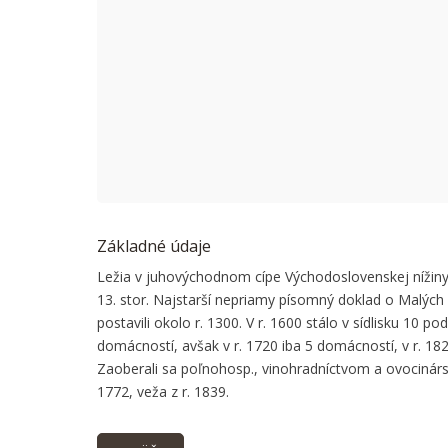
This page
Do you
Základné údaje
Ležia v juhovýchodnom cípe Východoslovenskej nížiny v
13. stor. Najstarší nepriamy písomný doklad o Malýc
postavili okolo r. 1300. V r. 1600 stálo v sídlisku 1
domácností, avšak v r. 1720 iba 5 domácností, v r. 18
Zaoberali sa poľnohosp., vinohradníctvom a ovocinárstvo
1772, veža z r. 1839.