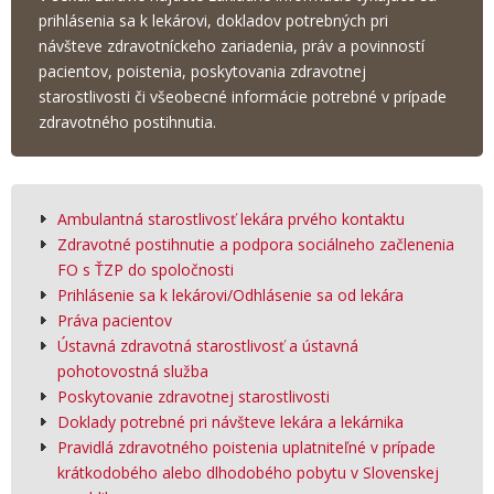
prihlásenia sa k lekárovi, dokladov potrebných pri
návšteve zdravotníckeho zariadenia, práv a povinností
pacientov, poistenia, poskytovania zdravotnej
starostlivosti či všeobecné informácie potrebné v prípade
zdravotného postihnutia.
Ambulantná starostlivosť lekára prvého kontaktu
Zdravotné postihnutie a podpora sociálneho začlenenia
FO s ŤZP do spoločnosti
Prihlásenie sa k lekárovi/Odhlásenie sa od lekára
Práva pacientov
Ústavná zdravotná starostlivosť a ústavná
pohotovostná služba
Poskytovanie zdravotnej starostlivosti
Doklady potrebné pri návšteve lekára a lekárnika
Pravidlá zdravotného poistenia uplatniteľné v prípade
krátkodobého alebo dlhodobého pobytu v Slovenskej