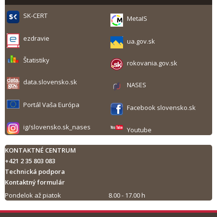
SK-CERT
MetaIS
ezdravie
ua.gov.sk
Štatistiky
rokovania.gov.sk
data.slovensko.sk
NASES
Portál Vaša Európa
Facebook slovensko.sk
ig/slovensko.sk_nases
Youtube
KONTAKTNÉ CENTRUM
+421 2 35 803 083
Technická podpora
Kontaktný formulár
Pondelok až piatok
8.00 - 17.00 h
Tlač obsahu