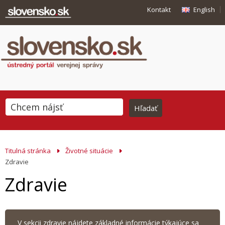
Kontakt
English
Titulná stránka
Životné situácie
Zdravie
Zdravie
V sekcii zdravie nájdete základné informácie týkajúce sa