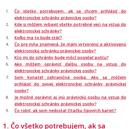
Čo všetko potrebujem, ak sa chcem prihlásiť do
elektronickej schránky právnickej osoby?
Kde si môžem vybaviť všetky potrebné veci na vstup do
elektronickej schránky?
Koľko ma to bude stáť?
Čo pre mňa znamená, že mám vytvorenú a aktivovanú
elektronickú schránku právnickej osoby?
Kto mi do schránky bude môcť posielať poštu?
Ako môžem oprávniť ďalšiu osobu na vstup do
elektronickej schránky právnickej osoby?
Som konateľ zahraničná osoba. Ako sa môžem
prihlásiť do svojej elektronickej schránky právnickej
osoby?
Je možné oprávniť aj inú právnickú osobu na vstup do
elektronickej schránky právnickej osoby?
Čo robiť, ak som nedostal čítačku čipových kariet?
1. Čo všetko potrebujem, ak sa