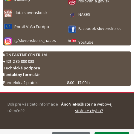
rokovania.gov.sk
data.slovensko.sk
NASES
Portál Vaša Európa
Facebook slovensko.sk
ig/slovensko.sk_nases
Youtube
KONTAKTNÉ CENTRUM
+421 2 35 803 083
Technická podpora
Kontaktný formulár
Pondelok až piatok
8.00 - 17.00 h
Tlač obsahu
Boli pre vás tieto informácie
Áno
Nie
Našli ste na webovej
užitočné?
stránke chybu?