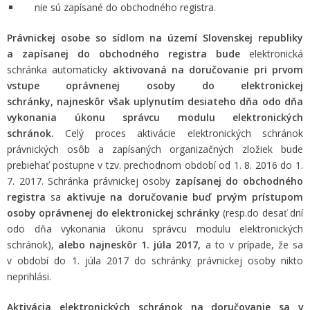
nie sú zapísané
do obchodného registra
.
Právnickej osobe so sídlom na území Slovenskej republiky
a zapísanej do obchodného registra bude
elektronická
schránka automaticky
aktivovaná na doručovanie pri prvom
vstupe oprávnenej osoby do elektronickej
schránky, najneskôr však uplynutím desiateho dňa odo dňa
vykonania úkonu správcu modulu elektronických
schránok.
Celý proces aktivácie elektronických schránok
právnických osôb a zapísaných organizačných zložiek bude
prebiehať postupne v tzv. prechodnom období od 1. 8. 2016 do 1.
7. 2017. Schránka právnickej osoby
zapísanej do obchodného
registra
sa
aktivuje na doručovanie buď prvým prístupom
osoby oprávnenej do elektronickej schránky
(resp.do desať dní
odo dňa vykonania úkonu správcu modulu elektronických
schránok),
alebo najneskôr 1. júla 2017,
a to v prípade, že sa
v období do 1. júla 2017 do schránky právnickej osoby nikto
neprihlási.
Aktivácia elektronických schránok na doručovanie sa v