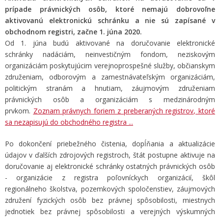
prípade právnických osôb, ktoré nemajú dobrovoľne
aktivovanú elektronickú schránku a nie sú zapísané v
obchodnom registri, začne 1. júna 2020.
Od 1. júna
budú aktivované na doručovanie elektronické
schránky
nadáciám, neinvestičným fondom, neziskovým
organizáciám poskytujúcim verejnoprospešné služby, občianskym
združeniam, odborovým a zamestnávateľským organizáciám,
politickým stranám a hnutiam, záujmovým združeniam
právnických osôb a organizáciám s medzinárodným
prvkom.
Zoznam právnych foriem z preberaných registrov, ktoré
sa nezapisujú do obchodného registra ...
Po dokončení
priebežného čistenia, dopĺňania a aktualizácie
údajov v ďalších zdrojových registroch
,
štát postupne aktivuje na
doručovanie aj elektronické schránky ostatných právnických osôb
- organizácie z registra poľovníckych organizácií, škôl
regionálneho školstva, pozemkových spoločenstiev, záujmových
združení fyzických osôb bez právnej spôsobilosti, miestnych
jednotiek bez právnej spôsobilosti a verejných výskumných