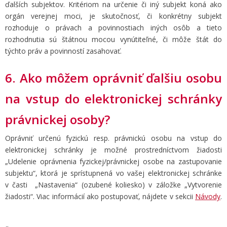
ďalších subjektov. Kritériom na určenie či iný subjekt koná ako
orgán verejnej moci, je skutočnosť, či konkrétny subjekt
rozhoduje o právach a povinnostiach iných osôb a tieto
rozhodnutia sú štátnou mocou vynútiteľné, či môže štát do
týchto práv a povinností zasahovať.
6. Ako môžem oprávniť ďalšiu osobu
na vstup do elektronickej schránky
právnickej osoby?
Oprávniť určenú fyzickú resp. právnickú osobu na vstup do
elektronickej schránky je možné prostredníctvom žiadosti
„Udelenie oprávnenia fyzickej/právnickej osobe na zastupovanie
subjektu“, ktorá je sprístupnená vo vašej elektronickej schránke
v časti „Nastavenia“ (ozubené koliesko) v záložke „Vytvorenie
žiadosti“. Viac informácií ako postupovať, nájdete v sekcii
Návody
.