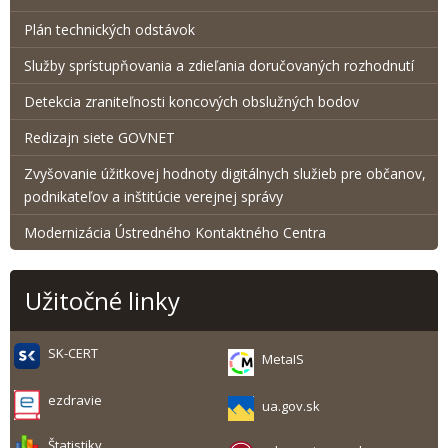
Plán technických odstávok
Služby sprístupňovania a zdieľania doručovaných rozhodnutí
Detekcia zraniteľnosti koncových obslužných bodov
Redizajn siete GOVNET
Zvyšovanie úžitkovej hodnoty digitálnych služieb pre občanov,
podnikateľov a inštitúcie verejnej správy
Modernizácia Ústredného Kontaktného Centra
Užitočné linky
SK-CERT
MetaIS
ezdravie
ua.gov.sk
Štatistiky