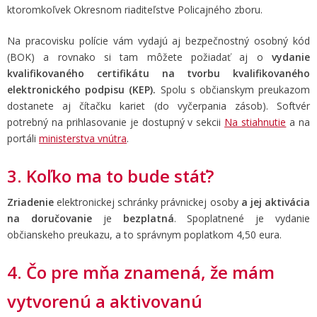
ktoromkoľvek Okresnom riaditeľstve Policajného zboru.
Na pracovisku polície vám vydajú aj bezpečnostný osobný kód
(BOK) a rovnako si tam môžete požiadať aj o
vydanie
kvalifikovaného certifikátu na tvorbu kvalifikovaného
elektronického podpisu (KEP).
Spolu s občianskym preukazom
dostanete aj čítačku kariet (do vyčerpania zásob).
Softvér
potrebný na prihlasovanie je dostupný v sekcii
Na stiahnutie
a na
portáli
ministerstva vnútra
.
3. Koľko ma to bude stáť?
Zriadenie
elektronickej schránky právnickej osoby
a jej aktivácia
na doručovanie
je
bezplatná
. Spoplatnené je vydanie
občianskeho preukazu, a to správnym poplatkom 4,50 eura.
4. Čo pre mňa znamená, že mám
vytvorenú a aktivovanú