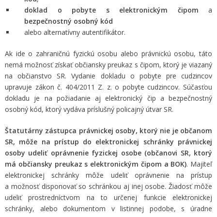
doklad o pobyte s elektronickým čipom
a
bezpečnostný osobný kód
alebo alternatívny autentifikátor.
Ak ide o zahraničnú fyzickú osobu alebo právnickú osobu, táto
nemá možnosť získať občiansky preukaz s čipom, ktorý je viazaný
na občianstvo SR. Vydanie dokladu o pobyte pre cudzincov
upravuje zákon č. 404/2011 Z. z. o pobyte cudzincov. Súčasťou
dokladu je na požiadanie aj elektronický čip a bezpečnostný
osobný kód, ktorý vydáva príslušný policajný útvar SR.
Štatutárny zástupca právnickej osoby, ktorý nie je občanom
SR, môže na prístup do elektronickej schránky právnickej
osoby udeliť oprávnenie fyzickej osobe (občanovi SR, ktorý
má občiansky preukaz s elektronickým čipom a BOK)
. Majiteľ
elektronickej schránky môže udeliť oprávnenie na prístup
a možnosť disponovať so schránkou aj inej osobe. Žiadosť môže
udeliť prostredníctvom na to určenej funkcie elektronickej
schránky, alebo dokumentom v listinnej podobe, s úradne