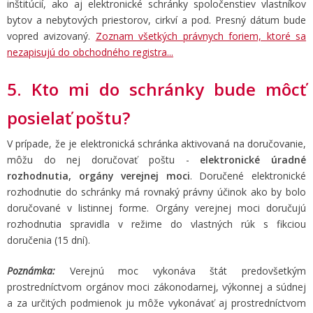
inštitúcií, ako aj elektronické schránky spoločenstiev vlastníkov
bytov a nebytových priestorov, cirkví a pod. Presný dátum bude
vopred avizovaný.
Zoznam všetkých právnych foriem, ktoré sa
nezapisujú do obchodného registra...
5. Kto mi do schránky bude môcť
posielať poštu?
V prípade, že je elektronická schránka aktivovaná na doručovanie,
môžu do nej doručovať poštu -
elektronické úradné
rozhodnutia, orgány verejnej moci
. Doručené elektronické
rozhodnutie do schránky má rovnaký právny účinok ako by bolo
doručované v listinnej forme. Orgány verejnej moci doručujú
rozhodnutia spravidla v režime do vlastných rúk s fikciou
doručenia (15 dní).
Poznámka:
Verejnú moc vykonáva štát predovšetkým
prostredníctvom orgánov moci zákonodarnej, výkonnej a súdnej
a za určitých podmienok ju môže vykonávať aj prostredníctvom