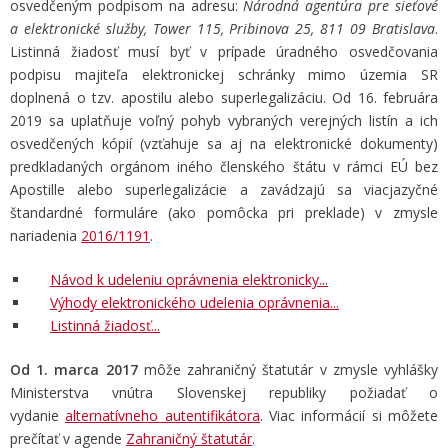
osvedčeným podpisom na adresu:
Národná agentúra pre sieťové
a elektronické služby, Tower 115, Pribinova 25, 811 09 Bratislava
.
Listinná žiadosť musí byť v prípade úradného osvedčovania
podpisu majiteľa elektronickej schránky mimo územia SR
doplnená o tzv. apostilu alebo superlegalizáciu. Od 16. februára
2019 sa uplatňuje voľný pohyb vybraných verejných listín a ich
osvedčených kópií (vzťahuje sa aj na elektronické dokumenty)
predkladaných orgánom iného členského štátu v rámci EÚ bez
Apostille alebo superlegalizácie a zavádzajú sa viacjazyčné
štandardné formuláre (ako pomôcka pri preklade) v zmysle
nariadenia
2016/1191
.
Návod k udeleniu oprávnenia elektronicky...
Výhody elektronického udelenia oprávnenia...
Listinná žiadosť...
Od 1. marca 2017
môže zahraničný štatutár v zmysle vyhlášky
Ministerstva vnútra Slovenskej republiky požiadať o
vydanie
alternatívneho autentifikátora
.
Viac informácií si môžete
prečítať v agende
Zahraničný štatutár
.