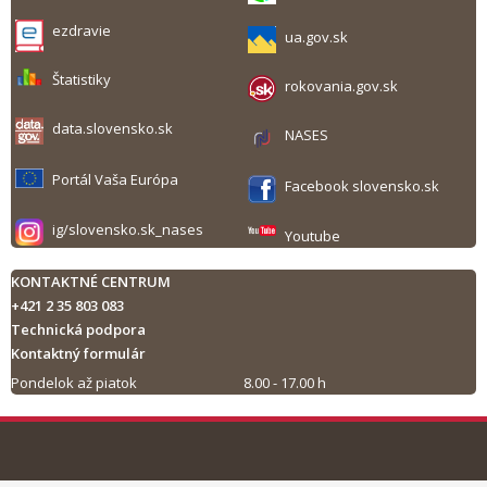
ezdravie
ua.gov.sk
Štatistiky
rokovania.gov.sk
data.slovensko.sk
NASES
Portál Vaša Európa
Facebook slovensko.sk
ig/slovensko.sk_nases
Youtube
KONTAKTNÉ CENTRUM
+421 2 35 803 083
Technická podpora
Kontaktný formulár
Pondelok až piatok
8.00 - 17.00 h
Tlač obsahu