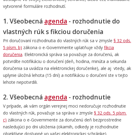
vytvorené formuláre rozhodnutí.
1. Všeobecná
agenda
- rozhodnutie do
vlastných rúk s fikciou doručenia
Pri doručovaní rozhodnutia do vlastných rúk
sa
v zmysle
§ 32 ods.
5 písm. b)
zákona o e-Governmente
uplatňuje vždy
fikcia
doručenia
. Elektronická správa
sa považuje za doručenú, ak
potvrdíte notifikáciu o doručení
(
deň, hodina, minúta a sekunda
doručenia sa uvádza na elektronickej doručenke)
, ale aj
vtedy, ak
uplynie úložná lehota (15 dní)
a notifikáciu o doručení ste v tejto
lehote nepotvrdili.
2. Všeobecná
agenda
- rozhodnutie
V prípade, ak vám orgán verejnej moci
nedoručuje rozhodnutie
do vlastných rúk
, považuje sa správa v zmysle
§ 32 ods. 5 písm.
c)
zákona o e-Governmente
za doručenú deň bezprostredne
nasledujúci po dni uloženia (okamih, odkedy je rozhodnutie
objektívne dostupné vo vašej elektronickej schránke).