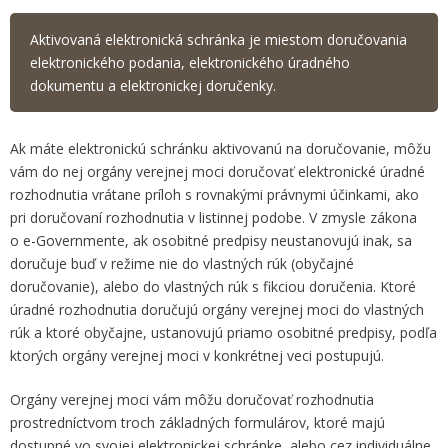
Aktivovaná elektronická schránka je miestom doručovania
elektronického podania, elektronického úradného
dokumentu a elektronickej doručenky.
Ak máte elektronickú schránku aktivovanú na doručovanie, môžu
vám do nej orgány verejnej moci doručovať elektronické úradné
rozhodnutia vrátane príloh s rovnakými právnymi účinkami, ako
pri doručovaní rozhodnutia v listinnej podobe. V zmysle zákona
o e-Governmente, ak osobitné predpisy neustanovujú inak, sa
doručuje buď v režime nie do vlastných rúk (obyčajné
doručovanie), alebo do vlastných rúk s fikciou doručenia. Ktoré
úradné rozhodnutia doručujú orgány verejnej moci do vlastných
rúk a ktoré obyčajne, ustanovujú priamo osobitné predpisy, podľa
ktorých orgány verejnej moci v konkrétnej veci postupujú.
Orgány verejnej moci vám môžu doručovať rozhodnutia
prostredníctvom troch základných formulárov, ktoré majú
dostupné vo svojej elektronickej schránke, alebo cez individuálne