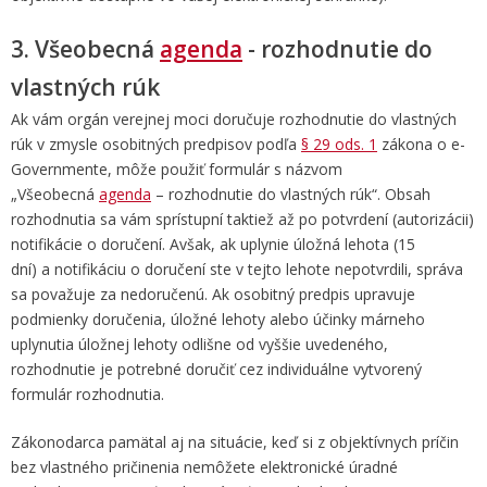
3. Všeobecná
agenda
- rozhodnutie do
vlastných rúk
Ak vám orgán verejnej moci
doručuje rozhodnutie do vlastných
rúk
v zmysle osobitných predpisov podľa
§ 29 ods. 1
zákona o e-
Governmente, môže použiť formulár s názvom
„Všeobecná
agenda
– rozhodnutie do vlastných rúk“. Obsah
rozhodnutia sa vám sprístupní taktiež až po potvrdení (autorizácii)
notifikácie o doručení.
Avšak
,
ak uplynie úložná lehota (15
dní)
a notifikáciu o doručení ste v tejto lehote nepotvrdili, správa
sa
považuje za nedoručenú
.
Ak osobitný predpis upravuje
podmienky doručenia, úložné lehoty alebo účinky márneho
uplynutia úložnej lehoty odlišne od vyššie uvedeného,
rozhodnutie je potrebné doručiť cez individuálne vytvorený
formulár rozhodnutia.
Zákonodarca pamätal aj na situácie, keď si z objektívnych príčin
bez vlastného pričinenia nemôžete elektronické úradné