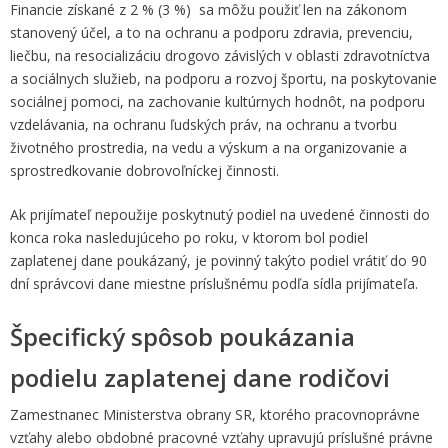
Financie získané z 2 % (3 %) sa môžu použiť len na zákonom
stanovený účel, a to na ochranu a podporu zdravia, prevenciu,
liečbu, na resocializáciu drogovo závislých v oblasti zdravotníctva
a sociálnych služieb, na podporu a rozvoj športu, na poskytovanie
sociálnej pomoci, na zachovanie kultúrnych hodnôt, na podporu
vzdelávania, na ochranu ľudských práv, na ochranu a tvorbu
životného prostredia, na vedu a výskum a na organizovanie a
sprostredkovanie dobrovoľníckej činnosti.
Ak prijímateľ nepoužije poskytnutý podiel na uvedené činnosti do
konca roka nasledujúceho po roku, v ktorom bol podiel
zaplatenej dane poukázaný, je povinný takýto podiel vrátiť do 90
dní správcovi dane miestne príslušnému podľa sídla prijímateľa.
Špecifický spôsob poukázania
podielu zaplatenej dane rodičovi
Zamestnanec Ministerstva obrany SR, ktorého pracovnoprávne
vzťahy alebo obdobné pracovné vzťahy upravujú príslušné právne