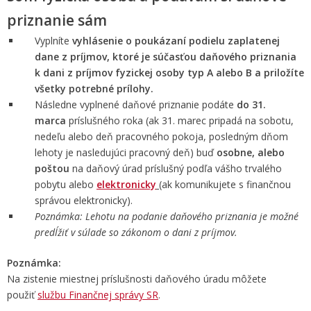
priznanie sám
Vyplníte
vyhlásenie o poukázaní podielu zaplatenej
dane z príjmov, ktoré
je súčasťou daňového priznania
k dani z príjmov fyzickej osoby
typ A alebo B a priložíte
všetky potrebné prílohy
.
Následne vyplnené daňové priznanie podáte
do 31.
marca
príslušného roka (ak 31. marec pripadá na sobotu,
nedeľu alebo deň pracovného pokoja, posledným dňom
lehoty je nasledujúci pracovný deň) buď
osobne, alebo
poštou
na daňový úrad príslušný podľa vášho trvalého
pobytu alebo
elektronicky
(ak komunikujete s finančnou
správou elektronicky).
Poznámka: Lehotu na podanie daňového priznania je možné
predĺžiť v súlade so zákonom o dani z príjmov.
Poznámka:
Na zistenie miestnej príslušnosti daňového úradu môžete
použiť
službu Finančnej správy SR
.