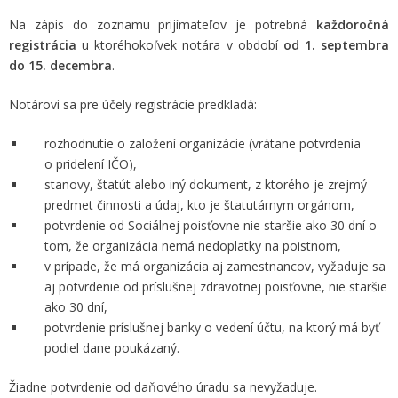
Na zápis do zoznamu prijímateľov je potrebná
každoročná
registrácia
u ktoréhokoľvek notára v období
od 1. septembra
do 15. decembra
.
Notárovi sa pre účely registrácie predkladá:
rozhodnutie o založení organizácie (vrátane potvrdenia
o pridelení IČO),
stanovy, štatút alebo iný dokument, z ktorého je zrejmý
predmet činnosti a údaj, kto je štatutárnym orgánom,
potvrdenie od Sociálnej poisťovne nie staršie ako 30 dní o
tom, že organizácia nemá nedoplatky na poistnom,
v prípade, že má organizácia aj zamestnancov, vyžaduje sa
aj potvrdenie od príslušnej zdravotnej poisťovne, nie staršie
ako 30 dní,
potvrdenie príslušnej banky o vedení účtu, na ktorý má byť
podiel dane poukázaný.
Žiadne potvrdenie od daňového úradu sa nevyžaduje.