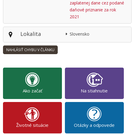
zaplatenej dane cez podané
daňové priznanie za rok
2021
Lokalita
Slovensko
Ako začať
Na stiahnutie
Životné situácie
Otázky a odpovede