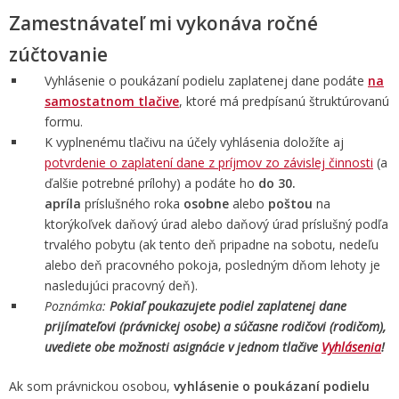
Zamestnávateľ mi vykonáva ročné
zúčtovanie
Vyhlásenie o poukázaní podielu zaplatenej dane podáte
na
samostatnom tlačive
, ktoré má predpísanú štruktúrovanú
formu.
K vyplnenému tlačivu na účely vyhlásenia doložíte aj
potvrdenie o zaplatení dane z príjmov zo závislej činnosti
(a
ďalšie potrebné prílohy) a podáte ho
do 30.
apríla
príslušného roka
osobne
alebo
poštou
na
ktorýkoľvek daňový úrad alebo daňový úrad príslušný podľa
trvalého pobytu (ak tento deň pripadne na sobotu, nedeľu
alebo deň pracovného pokoja, posledným dňom lehoty je
nasledujúci pracovný deň).
Poznámka:
Pokiaľ poukazujete podiel zaplatenej dane
prijímateľovi (právnickej osobe) a súčasne rodičovi (rodičom),
uvediete obe možnosti asignácie v jednom tlačive
Vyhlásenia
!
Ak som právnickou osobou,
vyhlásenie o poukázaní podielu