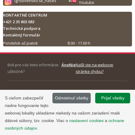
ig/slovensko.sk_nases
Youtube
KONTAKTNÉ CENTRUM
+421 2 35 803 083
Technická podpora
Kontaktný formulár
Pondelok až piatok
8.00 - 17.00 h
Tlač obsahu
Boli pre vás tieto informácie
Áno
Nie
Našli ste na webovej
užitočné?
stránke chybu?
©
2013 - 2026, Slovensko.sk
Prevádzku stránky
S cieľom zabezpečiť
Odmietnuť všetky
Prijať všetky
Informácie zverejnené na portáli
www.slovensko.sk a správu jej
riadne fungovanie tejto
majú informatívny charakter.
obsahu zabezpečuje
webovej lokality ukladáme niekedy na vašom zariadení malé
Národná agentúra pre sieťové a
dátové súbory, tzv. cookie. Viac o
nastavení cookies
a
ochrane
elektronické služby
.
osobných údajov
.