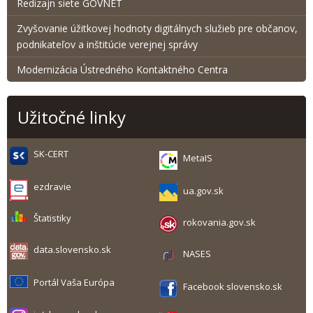
Redizajn siete GOVNET
Zvyšovanie úžitkovej hodnoty digitálnych služieb pre občanov,
podnikateľov a inštitúcie verejnej správy
Modernizácia Ústredného Kontaktného Centra
Užitočné linky
SK-CERT
MetaIS
ezdravie
ua.gov.sk
Štatistiky
rokovania.gov.sk
data.slovensko.sk
NASES
Portál Vaša Európa
Facebook slovensko.sk