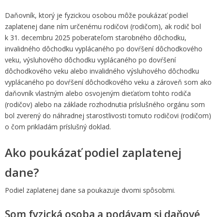
Daňovník, ktorý je fyzickou osobou môže poukázať podiel
zaplatenej dane ním určenému rodičovi (rodičom), ak rodič bol
k 31. decembru 2025 poberateľom starobného dôchodku,
invalidného dôchodku vyplácaného po dovŕšení dôchodkového
veku, výsluhového dôchodku vyplácaného po dovŕšení
dôchodkového veku alebo invalidného výsluhového dôchodku
vyplácaného po dovŕšení dôchodkového veku a zároveň som ako
daňovník vlastným alebo osvojeným dieťaťom tohto rodiča
(rodičov) alebo na základe rozhodnutia príslušného orgánu som
bol zverený do náhradnej starostlivosti tomuto rodičovi (rodičom)
o čom prikladám príslušný doklad.
Ako poukázať podiel zaplatenej
dane?
Podiel zaplatenej dane sa poukazuje dvomi spôsobmi.
Som fyzická osoba a podávam si daňové