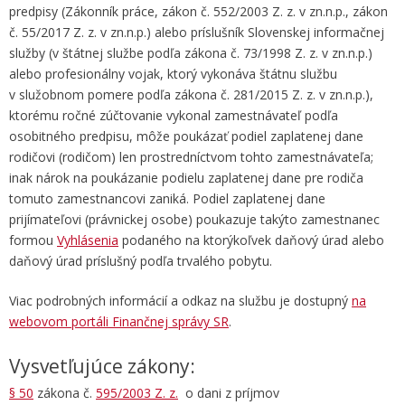
predpisy (Zákonník práce, zákon č. 552/2003 Z. z. v zn.n.p., zákon
č. 55/2017 Z. z. v zn.n.p.) alebo príslušník Slovenskej informačnej
služby (v štátnej službe podľa zákona č. 73/1998 Z. z. v zn.n.p.)
alebo profesionálny vojak, ktorý vykonáva štátnu službu
v služobnom pomere podľa zákona č. 281/2015 Z. z. v zn.n.p.),
ktorému ročné zúčtovanie vykonal zamestnávateľ podľa
osobitného predpisu, môže poukázať podiel zaplatenej dane
rodičovi (rodičom) len prostredníctvom tohto zamestnávateľa;
inak nárok na poukázanie podielu zaplatenej dane pre rodiča
tomuto zamestnancovi zaniká. Podiel zaplatenej dane
prijímateľovi (právnickej osobe) poukazuje takýto zamestnanec
formou
Vyhlásenia
podaného na ktorýkoľvek daňový úrad alebo
daňový úrad príslušný podľa trvalého pobytu.
Viac podrobných informácií a odkaz na službu je dostupný
na
webovom portáli Finančnej správy SR
.
Vysvetľujúce zákony:
§ 50
zákona č.
595/2003 Z. z.
o dani z príjmov