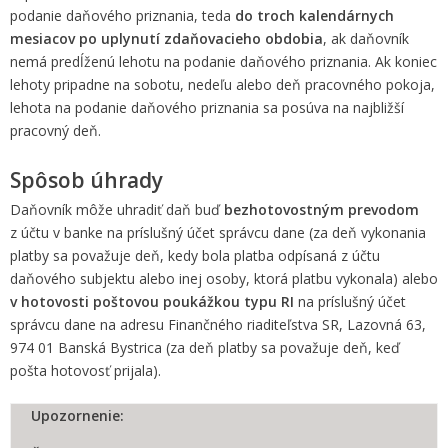
podanie daňového priznania, teda
do troch kalendárnych
mesiacov po uplynutí zdaňovacieho obdobia
, ak daňovník
nemá predĺženú lehotu na podanie daňového priznania. Ak koniec
lehoty pripadne na sobotu, nedeľu alebo deň pracovného pokoja,
lehota na podanie daňového priznania sa posúva na najbližší
pracovný deň.
Spôsob úhrady
Daňovník môže uhradiť daň buď
bezhotovostným prevodom
z účtu v banke na príslušný účet správcu dane (za deň vykonania
platby sa považuje deň, kedy bola platba odpísaná z účtu
daňového subjektu alebo inej osoby, ktorá platbu vykonala) alebo
v hotovosti poštovou poukážkou typu RI
na príslušný účet
správcu dane na adresu Finančného riaditeľstva SR, Lazovná 63,
974 01 Banská Bystrica (za deň platby sa považuje deň, keď
pošta hotovosť prijala).
Upozornenie: