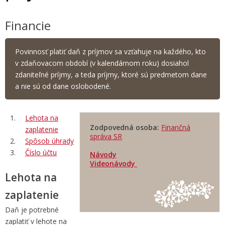
Financie
Povinnosť platiť daň z príjmov sa vzťahuje na každého, kto
v zdaňovacom období (v kalendárnom roku) dosiahol
zdaniteľné príjmy, a teda príjmy, ktoré sú predmetom dane
a nie sú od dane oslobodené.
Lehota na
Zodpovedná osoba:
Finančná
zaplatenie
správa SR
Spôsob úhrady
Číslo účtu
Návody
Videonávody
Lehota na
zaplatenie
Daň je potrebné
zaplatiť v lehote na