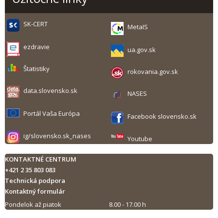
SK-CERT
MetaIS
ezdravie
ua.gov.sk
Štatistiky
rokovania.gov.sk
data.slovensko.sk
NASES
Portál Vaša Európa
Facebook slovensko.sk
ig/slovensko.sk_nases
Youtube
KONTAKTNÉ CENTRUM
+421 2 35 803 083
Technická podpora
Kontaktný formulár
Pondelok až piatok
8.00 - 17.00 h
Tlač obsahu