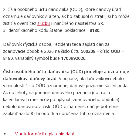
2. čísla osobného účtu daňovníka (OÚD), ktoré daňový úrad
oznamuje daňovníkovi a ten, ak ho zabudol či stratil, si ho môže
zistiť a overiť cez
službu
Finančného riaditeľstva SR.
3. identifikačného kódu Štátnej pokladnice -
8180.
Daňovník (fyzická osoba, rezident) teda zaplatí daň za
zdaňovacie obdobie 2026 na číslo účtu
500208 – číslo OÚD –
8180
, variabilný symbol bude
1700992026
.
Číslo osobného účtu daňovníka (OÚD) prideľuje a oznamuje
daňovníkovi daňový úrad.
V prípade, ak daňovníkovi nebolo
v minulosti číslo OÚD oznámené, daňové priznanie sa len podá.
Ak do lehoty na podanie daňového priznania (do troch
kalendárnych mesiacov po uplynutí zdaňovacieho obdobia)
nebolo daňovníkovi číslo OÚD oznámené, daň je potrebné
zaplatiť až do 8 dní odo dňa doručenia tohto oznámenia.
Viac informácií o platenie daní...