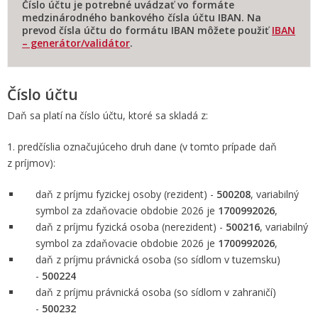
Číslo účtu je potrebné uvádzať vo formáte
medzinárodného bankového čísla účtu IBAN. Na
prevod čísla účtu do formátu IBAN môžete použiť
IBAN
– generátor/validátor
.
Číslo účtu
Daň sa platí na číslo účtu, ktoré sa skladá z:
1. predčíslia označujúceho druh dane (v tomto prípade daň
z príjmov):
daň z príjmu fyzickej osoby (rezident) -
500208
,
variabilný
symbol za zdaňovacie obdobie 2026 je
1700992026
,
daň z príjmu fyzická osoba (nerezident) -
500216
,
variabilný
symbol za zdaňovacie obdobie 2026 je
1700992026
,
daň z príjmu právnická osoba (so sídlom v tuzemsku)
-
500224
daň z príjmu právnická osoba (so sídlom v zahraničí)
-
500232