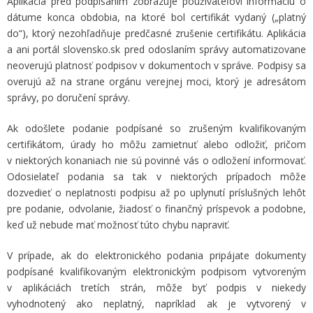
Aplikácia pred podpísaním zobrazuje používateľovi informáciu o
dátume konca obdobia, na ktoré bol certifikát vydaný („platný
do“), ktorý nezohľadňuje predčasné zrušenie certifikátu. Aplikácia
a ani portál slovensko.sk pred odoslaním správy automatizovane
neoverujú platnosť podpisov v dokumentoch v správe. Podpisy sa
overujú až na strane orgánu verejnej moci, ktorý je adresátom
správy, po doručení správy.
Ak odošlete podanie podpísané so zrušeným kvalifikovaným
certifikátom, úrady ho môžu zamietnuť alebo odložiť, pričom
v niektorých konaniach nie sú povinné vás o odložení informovať.
Odosielateľ podania sa tak v niektorých prípadoch môže
dozvedieť o neplatnosti podpisu až po uplynutí príslušných lehôt
pre podanie, odvolanie, žiadosť o finančný príspevok a podobne,
keď už nebude mať možnosť túto chybu napraviť.
V prípade, ak do elektronického podania pripájate dokumenty
podpísané kvalifikovaným elektronickým podpisom vytvoreným
v aplikáciách tretích strán, môže byť podpis v niekedy
vyhodnotený ako neplatný, napríklad ak je vytvorený v