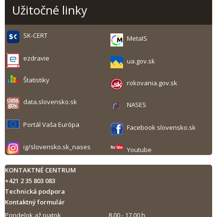
Užitočné linky
SK-CERT
MetaIS
ezdravie
ua.gov.sk
Štatistiky
rokovania.gov.sk
data.slovensko.sk
NASES
Portál Vaša Európa
Facebook slovensko.sk
ig/slovensko.sk_nases
Youtube
KONTAKTNÉ CENTRUM
+421 2 35 803 083
Technická podpora
Kontaktný formulár
Pondelok až piatok
8.00 - 17.00 h