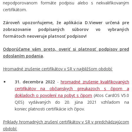
nepodporovanom formáte podpisu alebo s nekvalifikovaným
certifikátom.
Zároveň upozorňujeme, že aplikácia D.Viewer určená pre
zobrazovanie podpísaných súborov vo vybraných
formátoch neoveruje platnosť podpisov!
Odporúčame vám preto, overiť si platnosť podpisov pred
odoslaním podania
.
Hromadné zrušenie certifikátov v SR v najbližšom období:
31. decembra 2022
-
hromadné zrušenie kvalifikovaných
certifikátov na občianskych preukazoch s čipom a
dokladoch o povolení na pobyt s čipom
(Atos CardOS V5.0
QES) vydávaných do 20. júna 2021 vzhľadom na
koniec platnosti certifikácie ich čipov.
Príklady hromadných zrušení certifikátov v SR v predchádzajúcom
období: