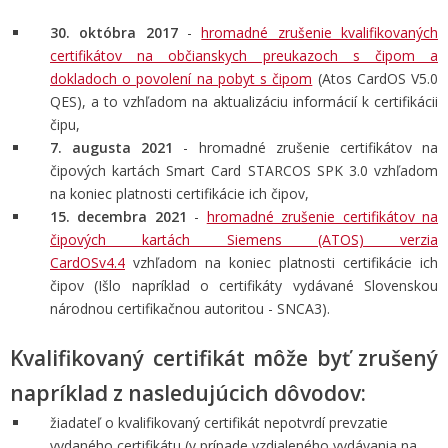
30. októbra 2017
-
hromadné zrušenie kvalifikovaných
certifikátov na občianskych preukazoch s čipom a
dokladoch o povolení na pobyt s čipom
(Atos CardOS V5.0
QES), a to vzhľadom na aktualizáciu informácií k certifikácii
čipu,
7. augusta 2021
- hromadné zrušenie certifikátov na
čipových kartách Smart Card STARCOS SPK 3.0 vzhľadom
na koniec platnosti certifikácie ich čipov,
15. decembra 2021
-
hromadné zrušenie certifikátov na
čipových kartách Siemens (ATOS) verzia
CardOSv4.4
vzhľadom na koniec platnosti certifikácie ich
čipov (Išlo napríklad o certifikáty vydávané Slovenskou
národnou certifikačnou autoritou - SNCA3).
Kvalifikovaný certifikát môže byť zrušený
napríklad z nasledujúcich dôvodov:
žiadateľ o kvalifikovaný certifikát nepotvrdí prevzatie
vydaného certifikátu (v prípade vzdialeného vydávania na