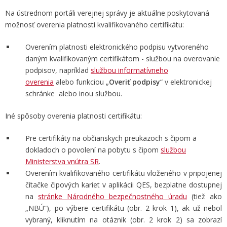
Na ústrednom portáli verejnej správy je aktuálne poskytovaná
možnosť overenia platnosti kvalifikovaného certifikátu:
Overením platnosti elektronického podpisu vytvoreného
daným kvalifikovaným certifikátom - službou na overovanie
podpisov, napríklad
službou informatívneho
overenia
alebo funkciou „
Overiť podpisy
“ v elektronickej
schránke alebo inou službou.
Iné spôsoby overenia platnosti certifikátu:
Pre certifikáty na občianskych preukazoch s čipom a
dokladoch o povolení na pobytu s čipom
službou
Ministerstva vnútra SR
.
Overením kvalifikovaného certifikátu vloženého v pripojenej
čítačke čipových kariet v aplikácii QES, bezplatne dostupnej
na
stránke Národného bezpečnostného úradu
(tiež ako
„NBÚ“), po výbere certifikátu (obr. 2 krok 1), ak už nebol
vybraný, kliknutím na otáznik (obr. 2 krok 2) sa zobrazí