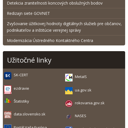
Detekcia zraniteľnosti koncových obslužných bodov
Redizajn siete GOVNET
Zvyšovanie úžitkovej hodnoty digitálnych služieb pre občanov,
podnikateľov a inštitúcie verejnej správy
Modernizácia Ústredného Kontaktného Centra
Užitočné linky
SK-CERT
MetaIS
ezdravie
ua.gov.sk
Štatistiky
rokovania.gov.sk
data.slovensko.sk
NASES
Portál Vaša Európa