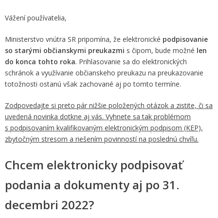
Vážení používatelia,
Ministerstvo vnútra SR pripomína, že elektronické
podpisovanie
so starými občianskymi preukazmi
s čipom, bude možné
len
do konca tohto roka
. Prihlasovanie sa do elektronických
schránok a využívanie občianskeho preukazu na preukazovanie
totožnosti ostanú však zachované aj po tomto termíne.
Zodpovedajte si preto pár nižšie položených otázok a zistite, či sa
uvedená novinka dotkne aj vás. Vyhnete sa tak problémom
s podpisovaním kvalifikovaným elektronickým podpisom (KEP),
zbytočným stresom a riešením povinností na poslednú chvíľu.
Chcem elektronicky podpisovať
podania a dokumenty aj po 31.
decembri 2022?