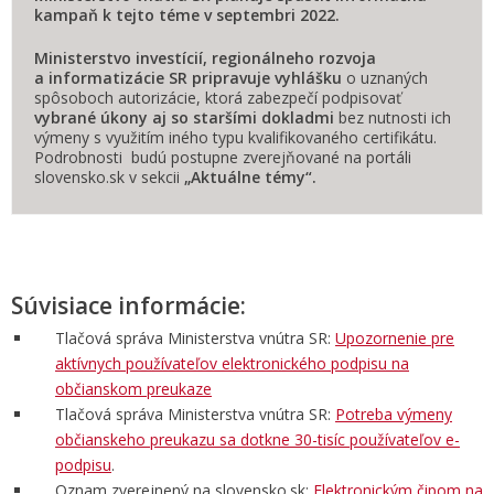
kampaň k tejto téme v septembri 2022.
Ministerstvo investícií, regionálneho rozvoja
a informatizácie SR pripravuje vyhlášku
o uznaných
spôsoboch autorizácie, ktorá zabezpečí podpisovať
vybrané úkony
aj so staršími dokladmi
bez nutnosti ich
výmeny s využitím iného typu kvalifikovaného certifikátu.
Podrobnosti budú postupne zverejňované na portáli
slovensko.sk v sekcii
„Aktuálne témy“.
Súvisiace informácie:
Tlačová správa Ministerstva vnútra SR:
Upozornenie pre
aktívnych používateľov elektronického podpisu na
občianskom preukaze
Tlačová správa Ministerstva vnútra SR:
Potreba výmeny
občianskeho preukazu sa dotkne 30-tisíc používateľov e-
podpisu
.
Oznam zverejnený na slovensko.sk:
Elektronickým čipom na