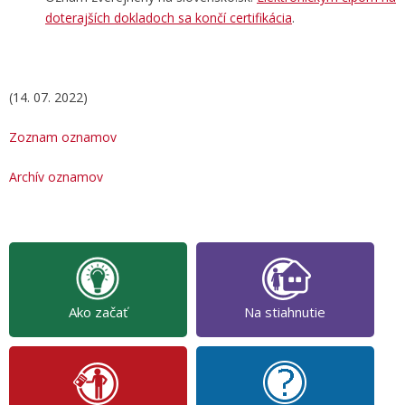
doterajších dokladoch sa končí certifikácia
.
(14. 07. 2022)
Zoznam oznamov
Archív oznamov
Ako začať
Na stiahnutie