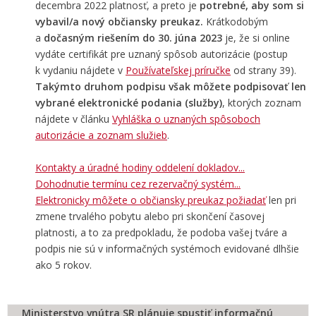
decembra 2022 platnosť, a preto je
potrebné, aby som si
vybavil/a nový občiansky preukaz.
Krátkodobým
a
dočasným riešením do 30. júna 2023
je, že si online
vydáte certifikát pre uznaný spôsob autorizácie (postup
k vydaniu nájdete v
Používateľskej príručke
od strany 39).
Takýmto druhom podpisu však môžete podpisovať len
vybrané elektronické podania (služby)
, ktorých zoznam
nájdete v článku
Vyhláška o uznaných spôsoboch
autorizácie a zoznam služieb
.
Kontakty a úradné hodiny oddelení dokladov...
Dohodnutie termínu cez rezervačný systém...
Elektronicky môžete o občiansky preukaz požiadať
len pri
zmene trvalého pobytu alebo pri skončení časovej
platnosti
, a to za predpokladu, že podoba vašej tváre a
podpis nie sú v informačných systémoch evidované dlhšie
ako 5 rokov.
Ministerstvo vnútra SR plánuje spustiť informačnú