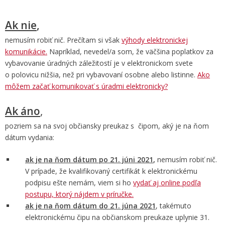
Ak nie
,
nemusím robiť nič. Prečítam si však
výhody elektronickej
komunikácie.
Napríklad, nevedel/a som, že väčšina poplatkov za
vybavovanie úradných záležitostí je v elektronickom svete
o polovicu nižšia, než pri vybavovaní osobne alebo listinne.
Ako
môžem začať komunikovať s úradmi elektronicky?
Ak áno
,
pozriem sa na svoj občiansky preukaz s čipom, aký je na ňom
dátum vydania:
ak je na ňom dátum po 21. júni 2021
,
nemusím robiť nič.
V prípade, že kvalifikovaný certifikát k elektronickému
podpisu ešte nemám, viem si ho
vydať aj online podľa
postupu, ktorý nájdem v príručke.
ak je na ňom dátum do 21. júna 2021
, takémuto
elektronickému čipu na občianskom preukaze uplynie 31.