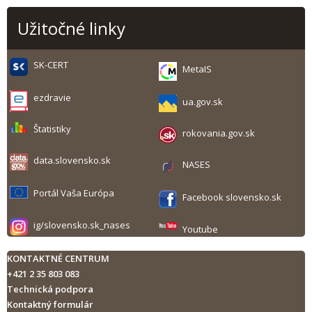
Užitočné linky
SK-CERT
MetaIS
ezdravie
ua.gov.sk
Štatistiky
rokovania.gov.sk
data.slovensko.sk
NASES
Portál Vaša Európa
Facebook slovensko.sk
ig/slovensko.sk_nases
Youtube
KONTAKTNÉ CENTRUM
+421 2 35 803 083
Technická podpora
Kontaktný formulár