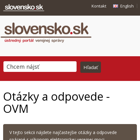
Kontakt
English
Otázky a odpovede -
OVM
V tejto sekcii nájdete najčastejšie otázky a odpovede
spájané s výkonom elektronickej verejnej moci.