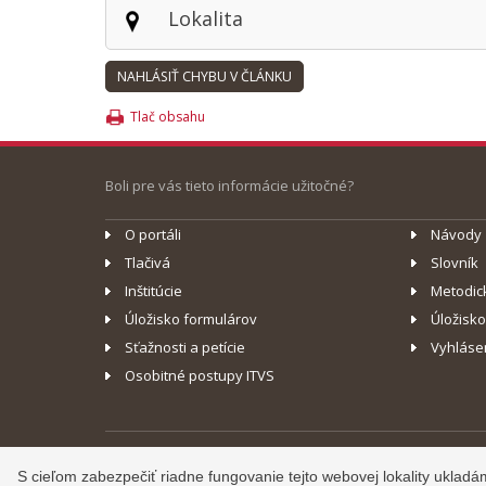
Lokalita
Tlač obsahu
Boli pre vás tieto informácie užitočné?
O portáli
Návody
Tlačivá
Slovník
Inštitúcie
Metodic
Úložisko formulárov
Úložisk
Sťažnosti a petície
Vyhláse
Osobitné postupy ITVS
©
2013 - 2026, Slovensko.sk
S cieľom zabezpečiť riadne fungovanie tejto webovej lokality uklad