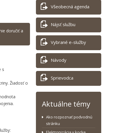
Všeobecná agenda
Nájsť službu
nie doručiť a
Vybrané e-služby
Návody
e s
Sprievodca
iny. Žiadosť o
 hodnota
Aktuálne témy
pojenia.
Ako rozpoznať podvodnú
stránku
lužby:
Elektronizácia v kocke