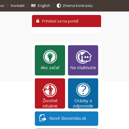
oc
Kontakt
English
Zmena kontrastu
Ako začať
Na stiahnutie
Životné
Otázky a
situácie
odpovede
Nové Slovensko.sk