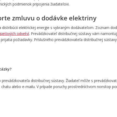
nických podmienok pripojenia žiadateľovi.
orte zmluvu o dodávke elektriny
distribúcii elektrickej energie s vybraným dodávateľom. Zoznam do
sieťových odvetví
. Prevádzkovateľ distribučnej sústavy vám namontu
rijatia požiadavky. Príslušného prevádzkovateľa distribučnej sústavy
.
otázky?
o prevádzkovateľa distribučnej sústavy. Žiadateľ môže s prevádzkova
e chatu alebo e-mailu. V prípade poruchy prostredníctvom nonstop por