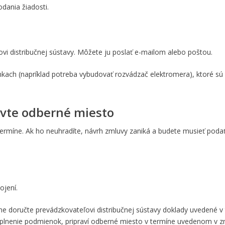
dania žiadosti.
vi distribučnej sústavy. Môžete ju poslať e-mailom alebo poštou.
ach (napríklad potreba vybudovať rozvádzač elektromera), ktoré sú p
ravte odberné miesto
termíne. Ak ho neuhradíte, návrh zmluvy zaniká a budete musieť poda
ojení.
ne doručte prevádzkovateľovi distribučnej sústavy doklady uvedené v
splnenie podmienok, pripraví odberné miesto v termíne uvedenom v 