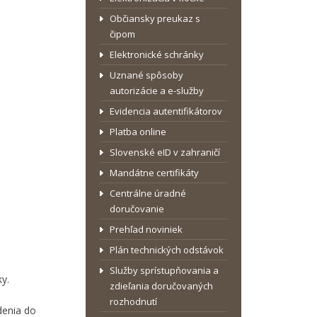
Občiansky preukaz s
čipom
Elektronické schránky
Uznané spôsoby
autorizácie a e-služby
Evidencia autentifikátorov
Platba online
Slovenské eID v zahraničí
Mandátne certifikáty
Centrálne úradné
doručovanie
Prehľad noviniek
Plán technických odstávok
Služby sprístupňovania a
y.
zdieľania doručovaných
rozhodnutí
denia do