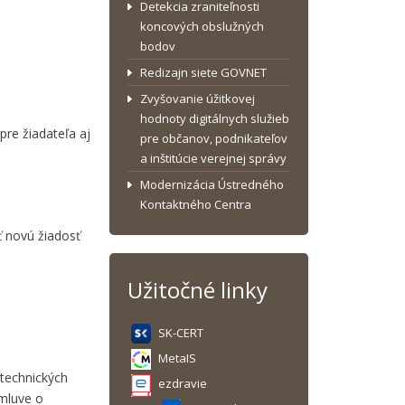
Detekcia zraniteľnosti
koncových obslužných
bodov
Redizajn siete GOVNET
Zvyšovanie úžitkovej
hodnoty digitálnych služieb
re žiadateľa aj
pre občanov, podnikateľov
a inštitúcie verejnej správy
Modernizácia Ústredného
Kontaktného Centra
ť novú žiadosť
Užitočné linky
SK-CERT
MetaIS
 technických
ezdravie
zmluve o