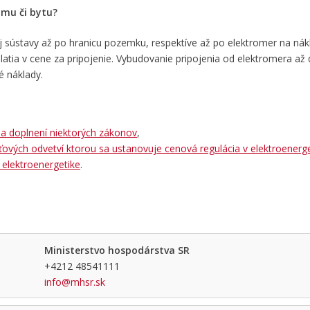
omu či bytu?
nej sústavy až po hranicu pozemku, respektíve až po elektromer na nák
 platia v cene za pripojenie. Vybudovanie pripojenia od elektromera a
é náklady.
 a doplnení niektorých zákonov
,
eťových odvetví ktorou sa ustanovuje cenová regulácia v elektroenerge
 elektroenergetike
.
Ministerstvo hospodárstva SR
+4212 48541111
info@mhsr.sk