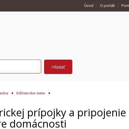
Úvod
O portáli
Pom
avba
Inžinierske siete
rickej prípojky a pripojenie
re domácnosti