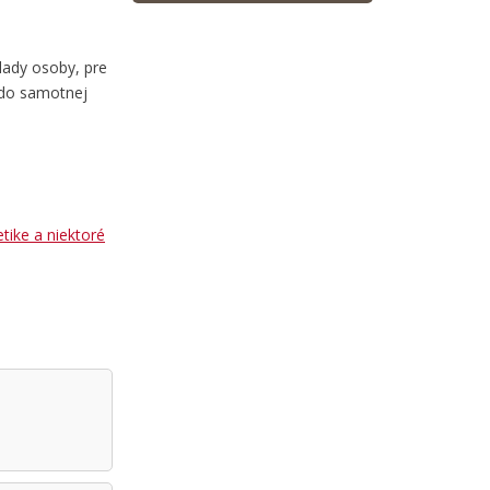
lady osoby, pre
ž do samotnej
tike a niektoré