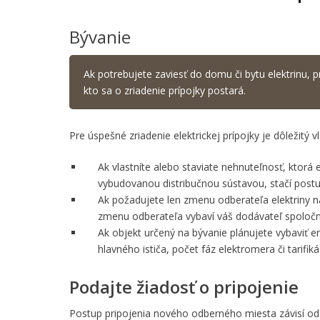
Bývanie
Ak potrebujete zaviesť do domu či bytu elektrinu, p
kto sa o zriadenie prípojky postará.
Pre úspešné zriadenie elektrickej prípojky je dôležitý 
Ak vlastníte alebo staviate nehnuteľnosť, ktorá e
vybudovanou distribučnou sústavou, stačí postu
Ak požadujete len zmenu odberateľa elektriny n
zmenu odberateľa vybaví váš dodávateľ spolo
Ak objekt určený na bývanie plánujete vybaviť 
hlavného ističa, počet fáz elektromera či tarifik
Podajte žiadosť o pripojenie
Postup pripojenia nového odberného miesta závisí od 