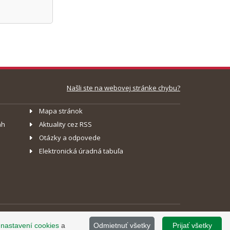
Našli ste na webovej stránke chybu?
Mapa stránok
ah
Aktuality cez RSS
Otázky a odpovede
Elektronická úradná tabuľa
ránky www.slovensko.sk a správu jej obsahu zabezpečuje
o
nastavení cookies
a
Odmietnuť všetky
Prijať všetky