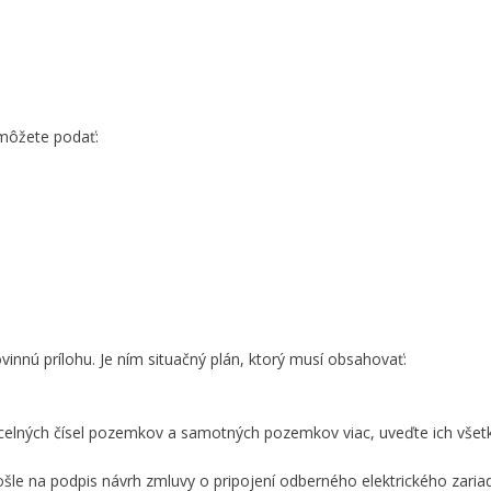
 môžete podať:
ovinnú prílohu. Je ním situačný plán, ktorý musí obsahovať:
rcelných čísel pozemkov a samotných pozemkov viac, uveďte ich všetk
šle na podpis návrh zmluvy o pripojení odberného elektrického zaria