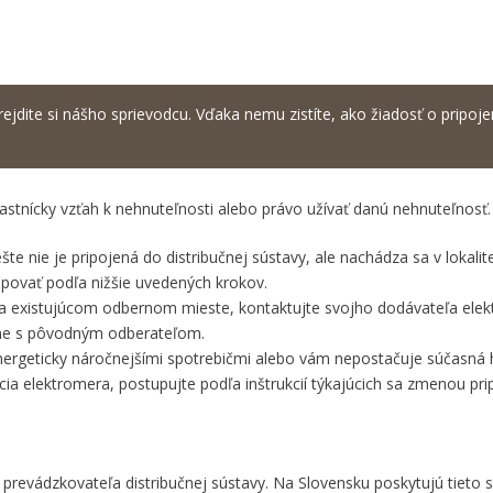
rejdite si nášho sprievodcu. Vďaka nemu zistíte, ako žiadosť o pripoje
vlastnícky vzťah k nehnuteľnosti alebo právo užívať danú nehnuteľnosť.
šte nie je pripojená do distribučnej sústavy, ale nachádza sa v lokalit
povať podľa nižšie uvedených krokov.
a existujúcom odbernom mieste, kontaktujte svojho dodávateľa elektr
čne s pôvodným odberateľom.
energeticky náročnejšími spotrebičmi alebo vám nepostačuje súčasná
ácia elektromera, postupujte podľa inštrukcií týkajúcich sa zmenou pri
prevádzkovateľa distribučnej sústavy. Na Slovensku poskytujú tieto s