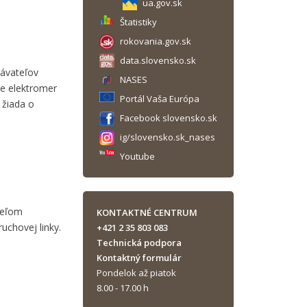
ua.gov.sk
Štatistiky
rokovania.gov.sk
data.slovensko.sk
dávateľov
NASES
je elektromer
Portál Vaša Európa
 žiada o
Facebook slovensko.sk
ig/slovensko.sk_nases
Youtube
teľom
KONTAKTNÉ CENTRUM
uchovej linky.
+421 2 35 803 083
Technická podpora
Kontaktný formulár
Pondelok až piatok
8.00 - 17.00 h