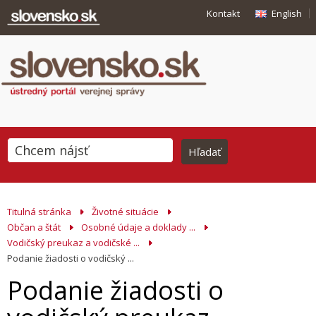
Kontakt
English
Titulná stránka
Životné situácie
Občan a štát
Osobné údaje a doklady ...
Vodičský preukaz a vodičské ...
Podanie žiadosti o vodičský ...
Podanie žiadosti o