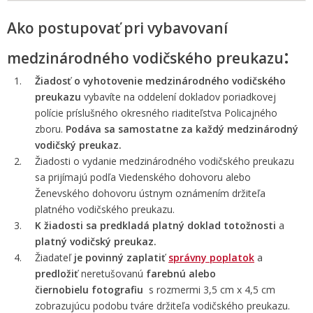
Ako postupovať pri vybavovaní
:
medzinárodného vodičského preukazu
Žiadosť o vyhotovenie medzinárodného vodičského
preukazu
vybavíte na oddelení dokladov poriadkovej
polície príslušného
okresného riaditeľstva Policajného
zboru.
Podáva sa samostatne za každý medzinárodný
vodičský preukaz.
Žiadosti o vydanie medzinárodného vodičského preukazu
sa prijímajú podľa Viedenského dohovoru alebo
Ženevského dohovoru ústnym oznámením držiteľa
platného vodičského preukazu.
K žiadosti sa predkladá platný doklad totožnosti
a
platný vodičský preukaz.
Žiadateľ
je povinný zaplatiť
správny poplatok
a
predložiť
neretušovanú
farebnú alebo
čiernobielu
fotografiu
s rozmermi 3,5 cm x 4,5 cm
zobrazujúcu podobu tváre držiteľa vodičského preukazu.