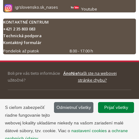
ig/slovensko.sk_nases
Youtube
KONTAKTNÉ CENTRUM
+421 2 35 803 083
Technická podpora
Kontaktný formulár
Pondelok až piatok
8.00 - 17.00 h
Tlač obsahu
Boli pre vás tieto informácie
Áno
Nie
Našli ste na webovej
užitočné?
stránke chybu?
©
2013 - 2026, Slovensko.sk
Prevádzku stránky
S cieľom zabezpečiť
Odmietnuť všetky
Prijať všetky
Informácie zverejnené na portáli
www.slovensko.sk a správu jej
riadne fungovanie tejto
majú informatívny charakter.
obsahu zabezpečuje
webovej lokality ukladáme niekedy na vašom zariadení malé
Národná agentúra pre sieťové a
dátové súbory, tzv. cookie. Viac o
nastavení cookies
a
ochrane
elektronické služby
.
osobných údajov
.