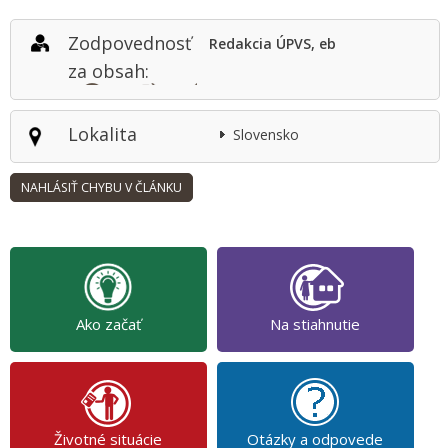
Zodpovednosť
Redakcia ÚPVS, eb
za obsah:
Lokalita
Slovensko
Ako začať
Na stiahnutie
Životné situácie
Otázky a odpovede