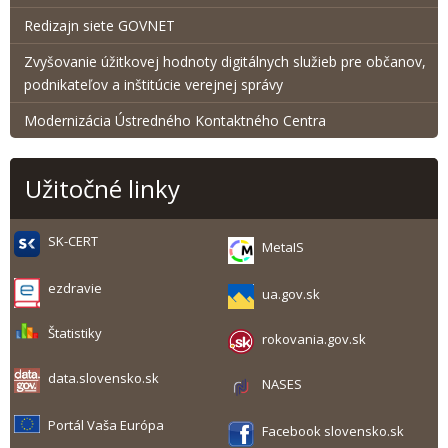
Redizajn siete GOVNET
Zvyšovanie úžitkovej hodnoty digitálnych služieb pre občanov,
podnikateľov a inštitúcie verejnej správy
Modernizácia Ústredného Kontaktného Centra
Užitočné linky
SK-CERT
MetaIS
ezdravie
ua.gov.sk
Štatistiky
rokovania.gov.sk
data.slovensko.sk
NASES
Portál Vaša Európa
Facebook slovensko.sk