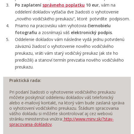
Po zaplatení
správneho poplatku
10 eur
, vám na
oddelení dokladov vytlačia dve žiadosti o vyhotovenie
„nového vodičského preukazu“, ktoré potvrdíte podpisom.
Priamo na pracovisku vám vyhotovia
čiernobielu
fotografiu
a zosnímajú váš
elektronický podpis
.
Oddelenie dokladov vám následne vydá jednu potvrdenú
záväznú žiadosť o vyhotovenie nového vodičského
preukazu, vráti vám starý vodičský preukaz (ak ste ho
predložili) a stanoví termín prevzatia nového vodičského
preukazu.
Praktická rada:
Pri podaní žiadosti o vyhotovenie vodičského preukazu
môžete poskytnúť oddeleniu dokladov váš telefonický
alebo e-mailový kontakt, na ktorý vám bude zaslaná správa
o vyhotovení vodičského preukazu. Štádium spracovania
vášho dokladu si môžete skontrolovať aj cez webovú
stránku ministerstva vnútra:
http://www.minv.sk/?stav-
spracovania-dokladov
.