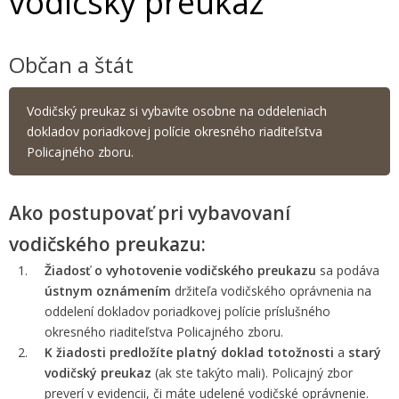
vodičský preukaz
Občan a štát
Vodičský preukaz si vybavíte osobne na oddeleniach
dokladov poriadkovej polície okresného riaditeľstva
Policajného zboru.
Ako postupovať pri vybavovaní
vodičského preukazu:
Žiadosť o vyhotovenie vodičského preukazu
sa podáva
ústnym oznámením
držiteľa vodičského oprávnenia na
oddelení dokladov poriadkovej polície príslušného
okresného riaditeľstva Policajného zboru.
K žiadosti predložíte platný doklad totožnosti
a
starý
vodičský preukaz
(ak ste takýto mali). Policajný zbor
preverí v evidencii, či máte udelené vodičské oprávnenie.