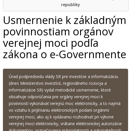
republiky
Usmernenie k základným
povinnostiam orgánov
verejnej moci podľa
zákona o e-Governmente
Úrad podpredsedu vlády SR pre investície a informatizáciu
(dnes Ministerstvo investícií, regionálneho rozvoja a
informatizácie SR) vydal metodické usmernenie, ktoré
obsahuje odporúčania pre orgány verejnej moci k
povinnosti vykonávať verejnú moc elektronicky, a to najmä
vo vzťahu k prijímaniu elektronických podaní orgánmi
verejnej moci, ako aj k vydávaniu rozhodnutí pri výkone
verejnej moci elektronicky, vrátane elektronickej autorizácie
dokumentov, vyznačovania právoplatnosti a vykonateľnosti