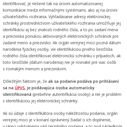
identifikovať, je riešené tak na úrovni automatizovanej
komunikácie medzi informačnými systémami, ako aj na úrovni
užívateľského rozhrania. Vyhľadávanie adresy elektronickej
schránky prostredníctvom užívateľského rozhrania umožňuje jej
identifikáciu aj bez znalosti rodného čísla, a to po zadaní mena
a priezviska ponukou aktivovaných elektronických schránok pre
zadané meno a priezvisko. Ak orgán verejnej moci pozná dátum
narodenia fyzickej osoby, vie identifikáciou prvého šesťčíslia
rodného čísla identifikovať elektronickú schránku v prípadoch, ak
toto šesťčíslie (dátum narodenia) nie je rovnaké pre viac osôb
s rovnakým menom a priezviskom.
Dôležitým faktom je, že
ak sa podanie podáva po prihlásení
sa na
ÚPVS
, je podávajúca osoba automaticky
identifikovaná
(prebehne autentifikácia osoby) a nie je problém
s identifikáciou jej elektronickej schránky.
Ak sú údaje z identifikátora osoby náležitosťou podania, orgán
verejnej moci je v konaní oprávnený žiadať o ich doplnenie,
v rámci odstránenia vád neúplného podania, a to pod následkom