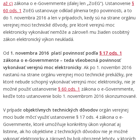
až c)
zákona o e-Governmente (ďalej len „ZoEG“). Ustanovenie
§
60 ods. 1
ZoEG ustanovuje odklad plnenia tejto povinnosti, a to
do 1. novembra 2016 a len v prípadoch, kedy sú na strane orgánu
verejnej moci technické dôvody, pre ktoré verejnú moc
elektronicky vykonávať nemôže a zároveň mu žiaden osobitný
zákon elektronický výkon neukladá.
Od
1. novembra 2016 platí povinnosť podľa
§ 17 ods. 1
zákona o e-Governmente – teda všeobecná povinnosť
vykonávať verejnú moc elektronicky
. Ak po 1. novembri 2016
nastanú na strane orgánu verejnej moci technické prekážky, pre
ktoré nebude schopný vykonávať verejnú moc elektronicky, nie je
možné použiť ustanovenie
§ 60 ods. 1
zákona o e-Governmente,
keďže toto ustanovenie bolo 1. novembrom 2016 skonzumované.
V prípade
objektívnych technických dôvodov
orgán verejnej
moci bude môcť využiť ustanovenie § 17 ods. 4 zákona o e-
Governmente, ktoré umožňuje konkrétny úkon vykonať aj
listinne, ak ho objektívne z technických dôvodov nie je možné
vykonať elektronicky a zároveň by boli ohrozené lehoty, v ktorých