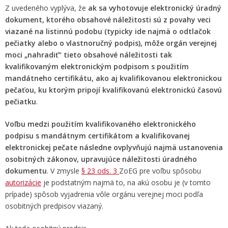
Z uvedeného vyplýva, že
ak sa vyhotovuje elektronický úradný
dokument, ktorého obsahové náležitosti sú z povahy veci
viazané na listinnú podobu (typicky ide najmä o odtlačok
pečiatky alebo o vlastnoručný podpis), môže orgán verejnej
moci „nahradiť“ tieto obsahové náležitosti tak
kvalifikovaným elektronickým podpisom s použitím
mandátneho certifikátu, ako aj kvalifikovanou elektronickou
pečaťou, ku ktorým pripojí kvalifikovanú elektronickú časovú
pečiatku
.
Voľbu medzi použitím kvalifikovaného elektronického
podpisu s mandátnym certifikátom a kvalifikovanej
elektronickej pečate následne ovplyvňujú najmä ustanovenia
osobitných zákonov, upravujúce náležitosti úradného
dokumentu
. V zmysle
§ 23 ods. 3
ZoEG pre voľbu spôsobu
autorizácie
je podstatným najmä to, na akú osobu je (v tomto
prípade) spôsob vyjadrenia vôle orgánu verejnej moci podľa
osobitných predpisov viazaný.