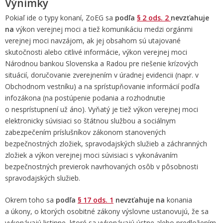
Výnimky
Pokiaľ ide o typy konaní, ZoEG sa
podľa
§ 2 ods. 2
nevzťahuje
na
výkon verejnej moci a tiež komunikáciu medzi orgánmi
verejnej moci navzájom, ak jej obsahom sú utajované
skutočnosti alebo citlivé informácie, výkon verejnej moci
Národnou bankou Slovenska a Radou pre riešenie krízových
situácií, doručovanie zverejnením v úradnej evidencii (napr. v
Obchodnom vestníku) a na sprístupňovanie informácií podľa
infozákona (na postúpenie podania a rozhodnutie
o nesprístupnení už áno). Vyňatý je tiež výkon verejnej moci
elektronicky súvisiaci so štátnou službou a sociálnym
zabezpečením príslušníkov zákonom stanovených
bezpečnostných zložiek, spravodajských služieb a záchranných
zložiek a výkon verejnej moci súvisiaci s vykonávaním
bezpečnostných previerok navrhovaných osôb v pôsobnosti
spravodajských služieb.
Okrem toho sa
podľa
§ 17 ods. 1
nevzťahuje na
konania
a úkony, o ktorých osobitné zákony výslovne ustanovujú, že sa
vykonávajú listinne, ktoré sa vykonávajú ústne alebo predložením