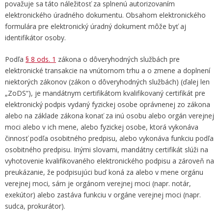
považuje sa táto náležitosť za splnenú autorizovaním
elektronického úradného dokumentu. Obsahom elektronického
formulára pre elektronický úradný dokument môže byť aj
identifikátor osoby.
Podľa
§ 8 ods. 1
zákona o dôveryhodných službách pre
elektronické transakcie na vnútornom trhu a o zmene a doplnení
niektorých zákonov (zákon o dôveryhodných službách) (ďalej len
„ZoDS“), je mandátnym certifikátom kvalifikovaný certifikát pre
elektronický podpis vydaný fyzickej osobe oprávnenej zo zákona
alebo na základe zákona konať za inú osobu alebo orgán verejnej
moci alebo v ich mene, alebo fyzickej osobe, ktorá vykonáva
činnosť podľa osobitného predpisu, alebo vykonáva funkciu podľa
osobitného predpisu. Inými slovami, mandátny certifikát slúži na
vyhotovenie kvalifikovaného elektronického podpisu a zároveň na
preukázanie, že podpisujúci buď koná za alebo v mene orgánu
verejnej moci, sám je orgánom verejnej moci (napr. notár,
exekútor) alebo zastáva funkciu v orgáne verejnej moci (napr.
sudca, prokurátor).