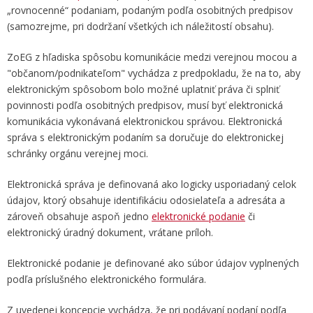
„rovnocenné“ podaniam, podaným podľa osobitných predpisov
(samozrejme, pri dodržaní všetkých ich náležitostí obsahu).
ZoEG z hľadiska spôsobu komunikácie medzi verejnou mocou a
"občanom/podnikateľom" vychádza z predpokladu, že na to, aby
elektronickým spôsobom bolo možné uplatniť práva či splniť
povinnosti podľa osobitných predpisov, musí byť elektronická
komunikácia vykonávaná elektronickou správou. Elektronická
správa s elektronickým podaním sa doručuje do elektronickej
schránky orgánu verejnej moci.
Elektronická správa je definovaná ako logicky usporiadaný celok
údajov, ktorý obsahuje identifikáciu odosielateľa a adresáta a
zároveň obsahuje aspoň jedno
elektronické podanie
či
elektronický úradný dokument, vrátane príloh.
Elektronické podanie je definované ako súbor údajov vyplnených
podľa príslušného elektronického formulára.
Z uvedenej koncepcie vychádza, že pri podávaní podaní podľa