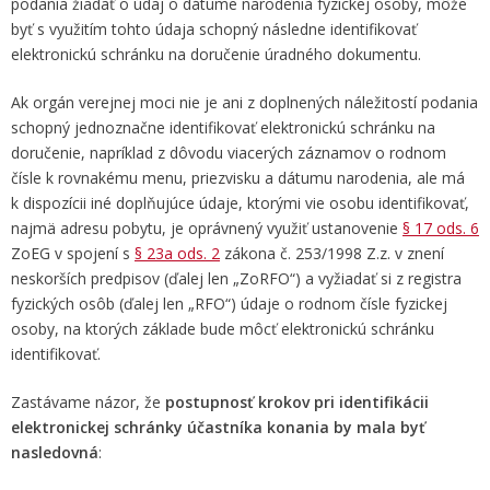
podania žiadať o údaj o dátume narodenia fyzickej osoby, môže
byť s využitím tohto údaja schopný následne identifikovať
elektronickú schránku na doručenie úradného dokumentu.
Ak orgán verejnej moci nie je ani z doplnených náležitostí podania
schopný jednoznačne identifikovať elektronickú schránku na
doručenie, napríklad z dôvodu viacerých záznamov o rodnom
čísle k rovnakému menu, priezvisku a dátumu narodenia, ale má
k dispozícii iné doplňujúce údaje, ktorými vie osobu identifikovať,
najmä adresu pobytu, je oprávnený využiť ustanovenie
§ 17 ods. 6
ZoEG v spojení s
§ 23a ods. 2
zákona č. 253/1998 Z.z. v znení
neskorších predpisov (ďalej len „ZoRFO“) a vyžiadať si z registra
fyzických osôb (ďalej len „RFO“) údaje o rodnom čísle fyzickej
osoby, na ktorých základe bude môcť elektronickú schránku
identifikovať.
Zastávame názor, že
postupnosť krokov pri identifikácii
elektronickej schránky účastníka konania by mala byť
nasledovná
: