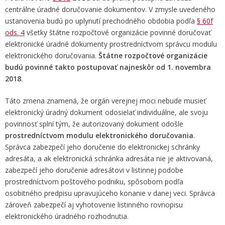
centrálne úradné doručovanie dokumentov. V zmysle uvedeného
ustanovenia budú po uplynutí prechodného obdobia podľa
§ 60f
ods. 4
všetky štátne rozpočtové organizácie povinné doručovať
elektronické úradné dokumenty prostredníctvom správcu modulu
elektronického doručovania.
Štátne rozpočtové organizácie
budú povinné takto postupovať najneskôr od 1. novembra
2018
.
Táto zmena znamená, že orgán verejnej moci nebude musieť
elektronický úradný dokument odosielať individuálne, ale svoju
povinnosť splní tým, že autorizovaný dokument odošle
prostredníctvom modulu elektronického doručovania
.
Správca zabezpečí jeho doručenie do elektronickej schránky
adresáta, a ak elektronická schránka adresáta nie je aktivovaná,
zabezpečí jeho doručenie adresátovi v listinnej podobe
prostredníctvom poštového podniku, spôsobom podľa
osobitného predpisu upravujúceho konanie v danej veci. Správca
zároveň zabezpečí aj vyhotovenie listinného rovnopisu
elektronického úradného rozhodnutia.