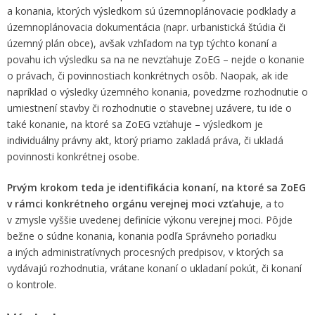
a konania, ktorých výsledkom sú územnoplánovacie podklady a
územnoplánovacia dokumentácia (napr. urbanistická štúdia či
územný plán obce), avšak vzhľadom na typ týchto konaní a
povahu ich výsledku sa na ne nevzťahuje ZoEG – nejde o konanie
o právach, či povinnostiach konkrétnych osôb. Naopak, ak ide
napríklad o výsledky územného konania, povedzme rozhodnutie o
umiestnení stavby či rozhodnutie o stavebnej uzávere, tu ide o
také konanie, na ktoré sa ZoEG vzťahuje – výsledkom je
individuálny právny akt, ktorý priamo zakladá práva, či ukladá
povinnosti konkrétnej osobe.
Prvým krokom teda je identifikácia konaní, na ktoré sa ZoEG
v rámci konkrétneho orgánu verejnej moci vzťahuje
, a to
v zmysle vyššie uvedenej definície výkonu verejnej moci. Pôjde
bežne o súdne konania, konania podľa Správneho poriadku
a iných administratívnych procesných predpisov, v ktorých sa
vydávajú rozhodnutia, vrátane konaní o ukladaní pokút, či konaní
o kontrole.