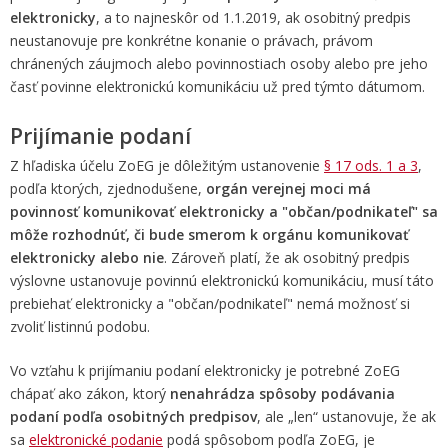
elektronicky
, a to najneskôr od 1.1.2019, ak osobitný predpis
neustanovuje pre konkrétne konanie o právach, právom
chránených záujmoch alebo povinnostiach osoby alebo pre jeho
časť povinne elektronickú komunikáciu už pred týmto dátumom.
Prijímanie podaní
Z hľadiska účelu ZoEG je dôležitým ustanovenie
§ 17 ods. 1 a 3
,
podľa ktorých, zjednodušene,
orgán verejnej moci má
povinnosť komunikovať elektronicky a "občan/podnikateľ" sa
môže rozhodnúť, či bude smerom k orgánu komunikovať
elektronicky alebo nie
. Zároveň platí, že ak osobitný predpis
výslovne ustanovuje povinnú elektronickú komunikáciu, musí táto
prebiehať elektronicky a "občan/podnikateľ" nemá možnosť si
zvoliť listinnú podobu.
Vo vzťahu k prijímaniu podaní elektronicky je potrebné ZoEG
chápať ako zákon, ktorý
nenahrádza spôsoby podávania
podaní podľa osobitných predpisov
, ale „len“ ustanovuje, že ak
sa
elektronické podanie
podá spôsobom podľa ZoEG, je