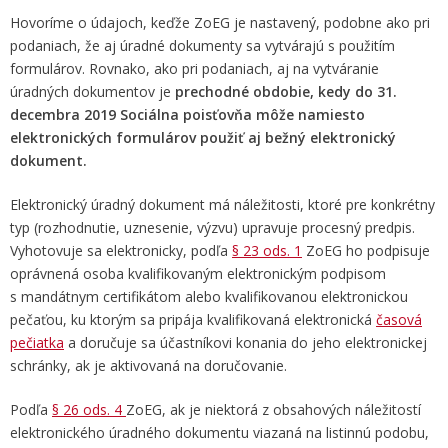
Hovoríme o údajoch, keďže ZoEG je nastavený, podobne ako pri
podaniach, že aj úradné dokumenty sa vytvárajú s použitím
formulárov. Rovnako, ako pri podaniach, aj na vytváranie
úradných dokumentov je
prechodné obdobie, kedy
do 31.
decembra 2019 Sociálna poisťovňa môže namiesto
elektronických formulárov použiť aj bežný elektronický
dokument.
Elektronický úradný dokument má náležitosti, ktoré pre konkrétny
typ (rozhodnutie, uznesenie, výzvu) upravuje procesný predpis.
Vyhotovuje sa elektronicky, podľa
§ 23 ods. 1
ZoEG ho podpisuje
oprávnená osoba kvalifikovaným elektronickým podpisom
s mandátnym certifikátom alebo kvalifikovanou elektronickou
pečaťou, ku ktorým sa pripája kvalifikovaná elektronická
časová
pečiatka
a doručuje sa účastníkovi konania do jeho elektronickej
schránky, ak je aktivovaná na doručovanie.
Podľa
§ 26 ods. 4
ZoEG, ak je niektorá z obsahových náležitostí
elektronického úradného dokumentu viazaná na listinnú podobu,