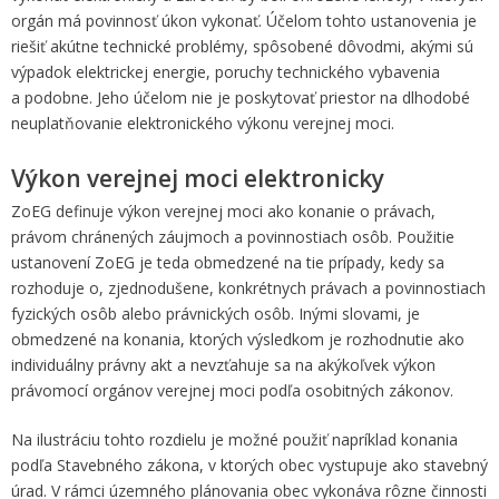
orgán má povinnosť úkon vykonať. Účelom tohto ustanovenia je
riešiť akútne technické problémy, spôsobené dôvodmi, akými sú
výpadok elektrickej energie, poruchy technického vybavenia
a podobne. Jeho účelom nie je poskytovať priestor na dlhodobé
neuplatňovanie elektronického výkonu verejnej moci.
Výkon verejnej moci elektronicky
ZoEG definuje výkon verejnej moci ako konanie o právach,
právom chránených záujmoch a povinnostiach osôb. Použitie
ustanovení ZoEG je teda obmedzené na tie prípady, kedy sa
rozhoduje o, zjednodušene, konkrétnych právach a povinnostiach
fyzických osôb alebo právnických osôb. Inými slovami, je
obmedzené na konania, ktorých výsledkom je rozhodnutie ako
individuálny právny akt a nevzťahuje sa na akýkoľvek výkon
právomocí orgánov verejnej moci podľa osobitných zákonov.
Na ilustráciu tohto rozdielu je možné použiť napríklad konania
podľa Stavebného zákona, v ktorých obec vystupuje ako stavebný
úrad. V rámci územného plánovania obec vykonáva rôzne činnosti