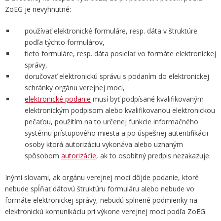
ZoEG je nevyhnutné:
používať elektronické formuláre, resp. dáta v štruktúre
podľa týchto formulárov,
tieto formuláre, resp. dáta posielať vo formáte elektronickej
správy,
doručovať elektronickú správu s podaním do elektronickej
schránky orgánu verejnej moci,
elektronické podanie
musí byť podpísané kvalifikovaným
elektronickým podpisom alebo kvalifikovanou elektronickou
pečaťou, použitím na to určenej funkcie informačného
systému prístupového miesta a po úspešnej autentifikácii
osoby ktorá autorizáciu vykonáva alebo uznaným
spôsobom
autorizácie
, ak to osobitný predpis nezakazuje.
Inými slovami, ak orgánu verejnej moci dôjde podanie, ktoré
nebude spĺňať dátovú štruktúru formuláru alebo nebude vo
formáte elektronickej správy, nebudú splnené podmienky na
elektronickú komunikáciu pri výkone verejnej moci podľa ZoEG.