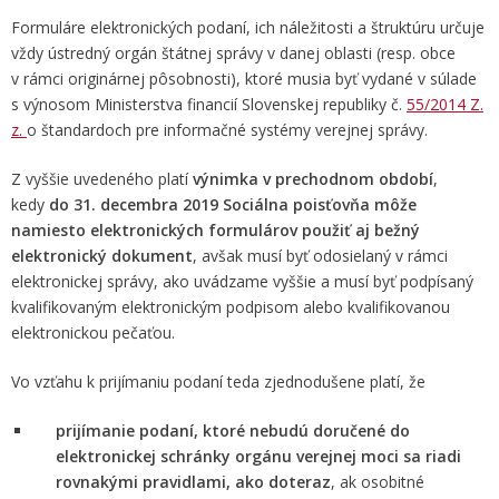
Formuláre elektronických podaní, ich náležitosti a štruktúru určuje
vždy ústredný orgán štátnej správy v danej oblasti (resp. obce
v rámci originárnej pôsobnosti), ktoré musia byť vydané v súlade
s výnosom Ministerstva financií Slovenskej republiky č.
55/2014 Z.
z.
o štandardoch pre informačné systémy verejnej správy.
Z vyššie uvedeného platí
výnimka v prechodnom období
,
kedy
do 31. decembra 2019 Sociálna poisťovňa môže
namiesto elektronických formulárov použiť aj bežný
elektronický dokument
, avšak musí byť odosielaný v rámci
elektronickej správy, ako uvádzame vyššie a musí byť podpísaný
kvalifikovaným elektronickým podpisom alebo kvalifikovanou
elektronickou pečaťou.
Vo vzťahu k prijímaniu podaní teda zjednodušene platí, že
prijímanie podaní, ktoré nebudú doručené do
elektronickej schránky orgánu verejnej moci sa riadi
rovnakými pravidlami, ako doteraz
, ak osobitné