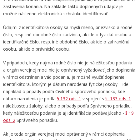
zastavenia konania. Na základe takto doplnených údajov je
možné následne elektronickú schránku identifikovať.
Údajmi z identifikátora osoby sa myslí meno, priezvisko a rodné
číslo, resp. iné obdobné číslo cudzinca, ak ide o fyzickú osobu a
identifikačné číslo, resp. iné obdobné číslo, ak ide o zahraničnú
osobu, ak ide o právnickú osobu.
V prípadoch, kedy najmä rodné číslo nie je náležitosťou podania
a orgán verejnej moci nie je oprávnený vyžadovať jeho doplnenia
v rámci odstránenia vád podania, je možné využiť doplnenie
identifikátora, ktorým je dátum narodenia fyzickej osoby – ide
napríklad o prípady podľa Civilného sporového poriadku, kde
dátum narodenia je podľa
§ 132 ods. 1
v spojení s
§ 133 ods. 1
náležitosťou žaloby, alebo o prípady podľa Správneho poriadku,
kedy náležitosťou podania je aj identifikácia podávajúceho -
§ 19
ods. 2
Správneho poriadku.
Ak je teda orgán verejnej moci oprávnený v rámci doplnenia