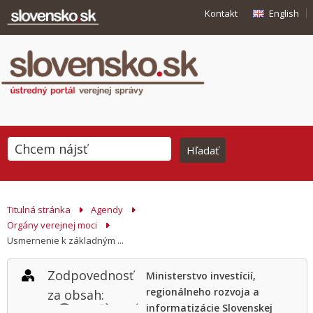
Kontakt
English
Titulná stránka
Agendy
Orgány verejnej moci
Usmernenie k základným ...
Zodpovednosť
Ministerstvo investícií,
regionálneho rozvoja a
za obsah:
informatizácie Slovenskej