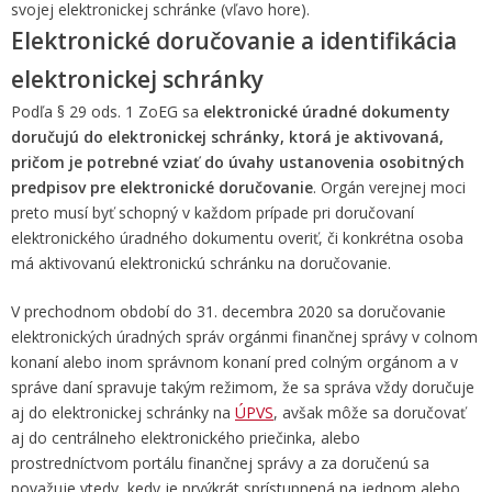
svojej elektronickej schránke (vľavo hore).
Elektronické doručovanie a identifikácia
elektronickej schránky
Podľa § 29 ods. 1 ZoEG sa
elektronické úradné dokumenty
doručujú do elektronickej schránky, ktorá je aktivovaná,
pričom je potrebné vziať do úvahy ustanovenia osobitných
predpisov pre elektronické doručovanie
. Orgán verejnej moci
preto musí byť schopný v každom prípade pri doručovaní
elektronického úradného dokumentu overiť, či konkrétna osoba
má aktivovanú elektronickú schránku na doručovanie.
V prechodnom období do 31. decembra 2020 sa doručovanie
elektronických úradných správ orgánmi finančnej správy v colnom
konaní alebo inom správnom konaní pred colným orgánom a v
správe daní spravuje takým režimom, že sa správa vždy doručuje
aj do elektronickej schránky na
ÚPVS
, avšak môže sa doručovať
aj do centrálneho elektronického priečinka, alebo
prostredníctvom portálu finančnej správy a za doručenú sa
považuje vtedy, kedy je prvýkrát sprístupnená na jednom alebo