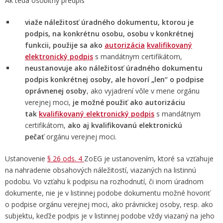
Ak teda osobitný predpis
viaže náležitosť úradného dokumentu, ktorou je
podpis, na konkrétnu osobu, osobu v konkrétnej
funkcii, použije sa ako
autorizácia
kvalifikovaný
elektronický podpis
s mandátnym certifikátom,
neustanovuje ako náležitosť úradného dokumentu
podpis konkrétnej osoby, ale hovorí „len“ o podpise
oprávnenej osoby
, ako vyjadrení vôle v mene orgánu
verejnej moci,
je možné použiť ako autorizáciu
tak
kvalifikovaný elektronický podpis
s mandátnym
certifikátom,
ako aj kvalifikovanú elektronickú
pečať
orgánu verejnej moci.
Ustanovenie
§ 26 ods. 4
ZoEG je ustanovením, ktoré sa vzťahuje
na nahradenie obsahových náležitostí, viazaných na listinnú
podobu. Vo vzťahu k podpisu na rozhodnutí, či inom úradnom
dokumente, nie je v listinnej podobe dokumentu možné hovoriť
o podpise orgánu verejnej moci, ako právnickej osoby, resp. ako
subjektu, keďže podpis je v listinnej podobe vždy viazaný na jeho