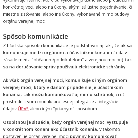
konkrétnej veci, alebo na úkony, akými sú ústne pojednávanie, či
miestne zisťovanie, alebo iné úkony, vykonávané mimo budovy
orgánu verejnej moci.
Spôsob komunikácie
Z hľadiska spôsobu komunikácie je podstatným aj fakt, že
ak sa
komunikuje medzi orgánom a účastníkmi konania
(teda v
zásade medzi "občanom/podnikateľom" a verejnou mocou)
tak
sa na doručovanie správ používajú elektronické schránky
.
Ak však orgán verejnej moci, komunikuje s iným orgánom
verejnej moci, ktorý v danom prípade nie je účastníkom
konania, tak môžu komunikovať aj mimo schránok
, či už
prostredníctvom modulu procesnej integrácie a integrácie
údajov
ÚPVS
alebo iným "priamym" spôsobom.
Osobitnou je situácia, kedy orgán verejnej moci vystupuje
v konkrétnom konaní ako účastník konania
. V takomto
postavení je orgán verejnej moci
povinný komunikovať