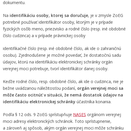
dokumentu.
Na
identifikáciu osoby, ktorej sa doručuje
, je v zmysle ZoEG
potrebné používať identifikátor osoby, ktorým je v prípade
fyzických osôb meno, priezvisko a rodné číslo (resp. iné obdobné
číslo cudzinca) a v prípade právnickej osoby
identifikačné číslo (resp. iné obdobné číslo, ak ide o zahraničnú
osobu). Zjednodušene je možné povedať, že dostatočnú sadu
údajov, ktorú na identifikáciu elektronickej schránky orgán
verejnej moci potrebuje, tvorí identifikátor danej osoby.
Keďže rodné číslo, resp. obdobné číslo, ak ide o cudzinca, nie je
bežne uvádzanou náležitosťou podaní,
orgán verejnej moci sa
môže často ocitnúť v situácii, že nemá dostatok údajov na
identifikáciu elektronickej schránky
účastníka konania.
Podľa § 12 ods. 9 ZoEG sprístupňuje
NASES
orgánom verejnej
moci adresy elektronických schránok. Toto sprístupnenie,
a zároveň aj spôsob, akým orgán verejnej moci môže schránku