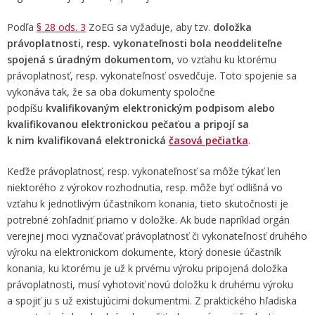
Podľa
§ 28 ods. 3
ZoEG sa vyžaduje, aby tzv.
doložka
právoplatnosti, resp. vykonateľnosti bola neoddeliteľne
spojená s úradným dokumentom
, vo vzťahu ku ktorému
právoplatnosť, resp. vykonateľnosť osvedčuje. Toto spojenie sa
vykonáva tak, že sa oba dokumenty spoločne
podpíšu
kvalifikovaným elektronickým podpisom alebo
kvalifikovanou elektronickou pečaťou a pripojí sa
k nim kvalifikovaná elektronická
časová pečiatka
.
Keďže právoplatnosť, resp. vykonateľnosť sa môže týkať len
niektorého z výrokov rozhodnutia, resp. môže byť odlišná vo
vzťahu k jednotlivým účastníkom konania, tieto skutočnosti je
potrebné zohľadniť priamo v doložke. Ak bude napríklad orgán
verejnej moci vyznačovať právoplatnosť či vykonateľnosť druhého
výroku na elektronickom dokumente, ktorý donesie účastník
konania, ku ktorému je už k prvému výroku pripojená doložka
právoplatnosti, musí vyhotoviť novú doložku k druhému výroku
a spojiť ju s už existujúcimi dokumentmi. Z praktického hľadiska