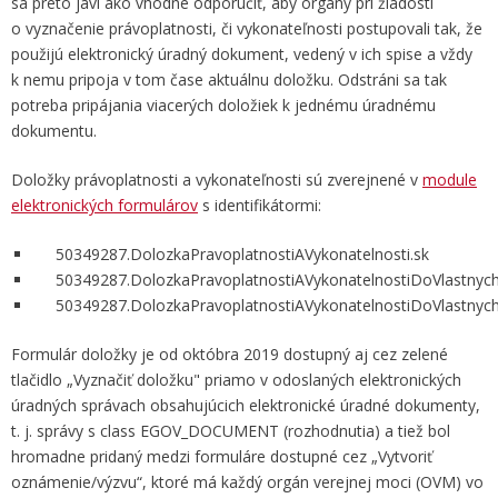
sa preto javí ako vhodné odporučiť, aby orgány pri žiadosti
o vyznačenie právoplatnosti, či vykonateľnosti postupovali tak, že
použijú elektronický úradný dokument, vedený v ich spise a vždy
k nemu pripoja v tom čase aktuálnu doložku. Odstráni sa tak
potreba pripájania viacerých doložiek k jednému úradnému
dokumentu.
Doložky právoplatnosti a vykonateľnosti sú zverejnené v
module
elektronických formulárov
s identifikátormi:
50349287.DolozkaPravoplatnostiAVykonatelnosti.sk
50349287.DolozkaPravoplatnostiAVykonatelnostiDoVlastnyc
50349287.DolozkaPravoplatnostiAVykonatelnostiDoVlastnych
Formulár doložky je od októbra 2019 dostupný aj cez zelené
tlačidlo „Vyznačiť doložku" priamo v odoslaných elektronických
úradných správach obsahujúcich elektronické úradné dokumenty,
t. j. správy s class EGOV_DOCUMENT (rozhodnutia) a tiež bol
hromadne pridaný medzi formuláre dostupné cez „Vytvoriť
oznámenie/výzvu“, ktoré má každý orgán verejnej moci (OVM) vo