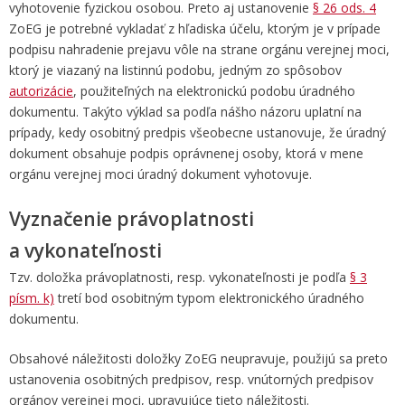
vyhotovenie fyzickou osobou. Preto aj ustanovenie
§ 26 ods. 4
ZoEG je potrebné vykladať z hľadiska účelu, ktorým je v prípade
podpisu nahradenie prejavu vôle na strane orgánu verejnej moci,
ktorý je viazaný na listinnú podobu, jedným zo spôsobov
autorizácie
, použiteľných na elektronickú podobu úradného
dokumentu. Takýto výklad sa podľa nášho názoru uplatní na
prípady, kedy osobitný predpis všeobecne ustanovuje, že úradný
dokument obsahuje podpis oprávnenej osoby, ktorá v mene
orgánu verejnej moci úradný dokument vyhotovuje.
Vyznačenie právoplatnosti
a vykonateľnosti
Tzv. doložka právoplatnosti, resp. vykonateľnosti je podľa
§ 3
písm. k)
tretí bod osobitným typom elektronického úradného
dokumentu.
Obsahové náležitosti doložky ZoEG neupravuje, použijú sa preto
ustanovenia osobitných predpisov, resp. vnútorných predpisov
orgánov verejnej moci, upravujúce tieto náležitosti.