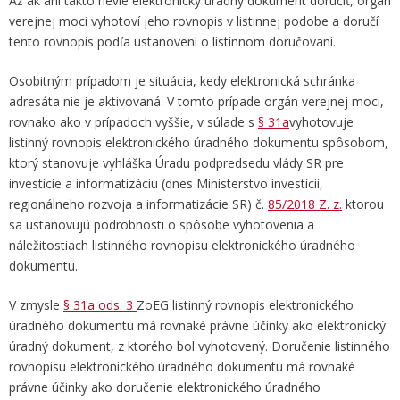
Až ak ani takto nevie elektronický úradný dokument doručiť, orgán
verejnej moci vyhotoví jeho rovnopis v listinnej podobe a doručí
tento rovnopis podľa ustanovení o listinnom doručovaní.
Osobitným prípadom je situácia, kedy elektronická schránka
adresáta nie je aktivovaná. V tomto prípade orgán verejnej moci,
rovnako ako v prípadoch vyššie, v súlade s
§ 31a
vyhotovuje
listinný rovnopis elektronického úradného dokumentu spôsobom,
ktorý stanovuje vyhláška Úradu podpredsedu vlády SR pre
investície a informatizáciu (dnes Ministerstvo investícií,
regionálneho rozvoja a informatizácie SR) č.
85/2018 Z. z.
ktorou
sa ustanovujú podrobnosti o spôsobe vyhotovenia a
náležitostiach listinného rovnopisu elektronického úradného
dokumentu.
V zmysle
§ 31a ods. 3
ZoEG listinný rovnopis elektronického
úradného dokumentu má rovnaké právne účinky ako elektronický
úradný dokument, z ktorého bol vyhotovený. Doručenie listinného
rovnopisu elektronického úradného dokumentu má rovnaké
právne účinky ako doručenie elektronického úradného