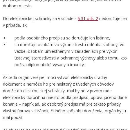
druhom mieste.
Do elektronickej schránky sa v súlade s
§ 31 ods. 2
nedoručuje len
v prípade, ak
podľa osobitného predpisu sa doručuje len listinne,
sa doručuje osobám vo výkone trestu odňatia slobody, vo
väzbe, osobám umiestneným v zariadeniach pre výkon
ústavnej starostlivosti a ochrannej výchovy alebo tomu, kto
požíva diplomatické výsady a imunity.
Ak teda orgán verejnej moci vytvorí elektronický úradný
dokument a nemôže ho pre niektorý z uvedených dôvodov
doručiť do elektronickej schránky, mal by ho v prvom rade
elektronicky doručiť na miesto podľa predpisu, upravujúceho dané
konanie – napríklad, ak osobitný predpis má pre takéto prípady
vlastnú úpravu schránok, či iného spôsobu doručenia, orgán by ju
mal použiť.