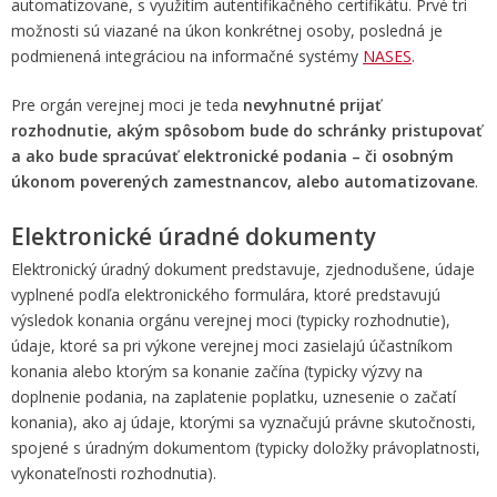
automatizovane, s využitím autentifikačného certifikátu. Prvé tri
možnosti sú viazané na úkon konkrétnej osoby, posledná je
podmienená integráciou na informačné systémy
NASES
.
Pre orgán verejnej moci je teda
nevyhnutné prijať
rozhodnutie, akým spôsobom bude do schránky pristupovať
a ako bude spracúvať elektronické podania – či osobným
úkonom poverených zamestnancov, alebo automatizovane
.
Elektronické úradné dokumenty
Elektronický úradný dokument predstavuje, zjednodušene, údaje
vyplnené podľa elektronického formulára, ktoré predstavujú
výsledok konania orgánu verejnej moci (typicky rozhodnutie),
údaje, ktoré sa pri výkone verejnej moci zasielajú účastníkom
konania alebo ktorým sa konanie začína (typicky výzvy na
doplnenie podania, na zaplatenie poplatku, uznesenie o začatí
konania), ako aj údaje, ktorými sa vyznačujú právne skutočnosti,
spojené s úradným dokumentom (typicky doložky právoplatnosti,
vykonateľnosti rozhodnutia).