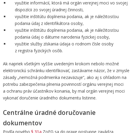
využitie informácií, ktorá má orgán verejnej moci vo svojej
dispozícii zo svojej úradnej činnosti,
využitie inštitútu doplnenia podania, ak je náležitosťou
podania údaj z identifikátora osoby,
využitie inštitútu doplnenia podania, ak je náležitosťou
podania údaj o dátume narodenia fyzickej osoby,
využitie služby získania údaja o rodnom čísle osoby
z registra fyzických osôb.
Ak napriek všetkým vyššie uvedeným krokom nebolo možné
elektronickú schránku identifikovať, zastávame názor, že v zmysle
zásady „nemožná podmienka nezaväzuje“, ako aj s ohľadom na
potrebu zabezpečenia plnenia povinností orgánu verejnej moci
a ochranu práv účastníkov konania, by mal orgán verejnej moci
vykonať doručenie úradného dokumentu listinne.
Centrálne úradné doručovanie
dokumentov
Podľa nového
§ 31a
ZoEG sa do praxe postupne zavádza