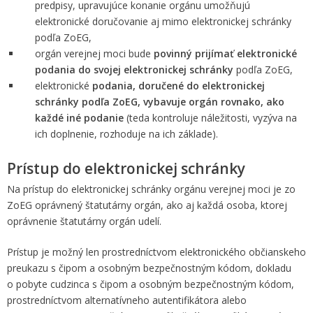
predpisy, upravujúce konanie orgánu umožňujú
elektronické doručovanie aj mimo elektronickej schránky
podľa ZoEG,
orgán verejnej moci bude
povinný prijímať elektronické
podania do svojej elektronickej schránky
podľa ZoEG,
elektronické
podania, doručené do elektronickej
schránky podľa ZoEG, vybavuje orgán rovnako, ako
každé iné podanie
(teda kontroluje náležitosti, vyzýva na
ich doplnenie, rozhoduje na ich základe).
Prístup do elektronickej schránky
Na prístup do elektronickej schránky orgánu verejnej moci je zo
ZoEG oprávnený štatutárny orgán, ako aj každá osoba, ktorej
oprávnenie štatutárny orgán udelí.
Prístup je možný len prostredníctvom elektronického občianskeho
preukazu s čipom a osobným bezpečnostným kódom, dokladu
o pobyte cudzinca s čipom a osobným bezpečnostným kódom,
prostredníctvom alternatívneho autentifikátora alebo