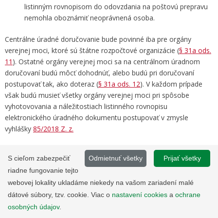
listinným rovnopisom do odovzdania na poštovú prepravu
nemohla oboznámiť neoprávnená osoba.
Centrálne úradné doručovanie bude povinné iba pre orgány
verejnej moci, ktoré sú štátne rozpočtové organizácie (
§ 31a ods.
11
). Ostatné orgány verejnej moci sa na centrálnom úradnom
doručovaní budú môcť dohodnúť, alebo budú pri doručovaní
postupovať tak, ako doteraz (
§ 31a ods. 12
). V každom prípade
však budú musieť všetky orgány verejnej moci pri spôsobe
vyhotovovania a náležitostiach listinného rovnopisu
elektronického úradného dokumentu postupovať v zmysle
vyhlášky
85/2018 Z. z.
Viac informácií k
Popisu funkcionality modulu
S cieľom zabezpečiť
Odmietnuť všetky
Prijať všetky
elektronického doručovania pri listinnom doručovaní
riadne fungovanie tejto
rovnopisu elektronického úradného dokumentu
[.pdf, 603.7
webovej lokality ukladáme niekedy na vašom zariadení malé
kB]
dátové súbory, tzv. cookie. Viac o
nastavení cookies
a
ochrane
Dátum poslednej zmeny: 12. 12. 2024
osobných údajov
.
Dátum zverejnenia: 27. 10. 2016