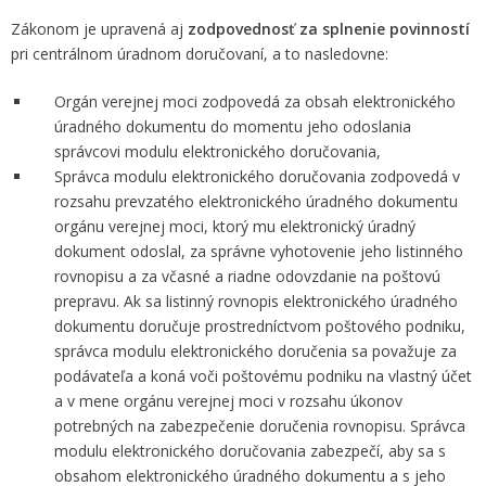
Zákonom je upravená aj
zodpovednosť za splnenie povinností
pri centrálnom úradnom doručovaní, a to nasledovne:
Orgán verejnej moci zodpovedá za obsah elektronického
úradného dokumentu do momentu jeho odoslania
správcovi modulu elektronického doručovania,
Správca modulu elektronického doručovania zodpovedá v
rozsahu prevzatého elektronického úradného dokumentu
orgánu verejnej moci, ktorý mu elektronický úradný
dokument odoslal, za správne vyhotovenie jeho listinného
rovnopisu a za včasné a riadne odovzdanie na poštovú
prepravu. Ak sa listinný rovnopis elektronického úradného
dokumentu doručuje prostredníctvom poštového podniku,
správca modulu elektronického doručenia sa považuje za
podávateľa a koná voči poštovému podniku na vlastný účet
a v mene orgánu verejnej moci v rozsahu úkonov
potrebných na zabezpečenie doručenia rovnopisu. Správca
modulu elektronického doručovania zabezpečí, aby sa s
obsahom elektronického úradného dokumentu a s jeho