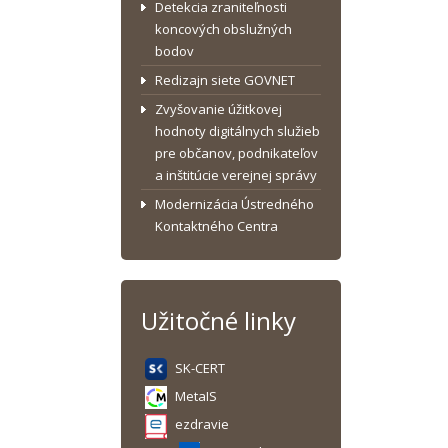
Detekcia zraniteľnosti
koncových obslužných
bodov
Redizajn siete GOVNET
Zvyšovanie úžitkovej
hodnoty digitálnych služieb
pre občanov, podnikateľov
a inštitúcie verejnej správy
Modernizácia Ústredného
Kontaktného Centra
Užitočné linky
SK-CERT
MetaIS
ezdravie