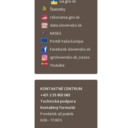
ua.gov.sk
Štatistiky
rokovania.gov.sk
data.slovensko.sk
NASES
Portál Vaša Európa
Facebook slovensko.sk
ig/slovensko.sk_nases
Youtube
KONTAKTNÉ CENTRUM
+421 2 35 803 083
Technická podpora
Kontaktný formulár
Pondelok až piatok
8.00 - 17.00 h