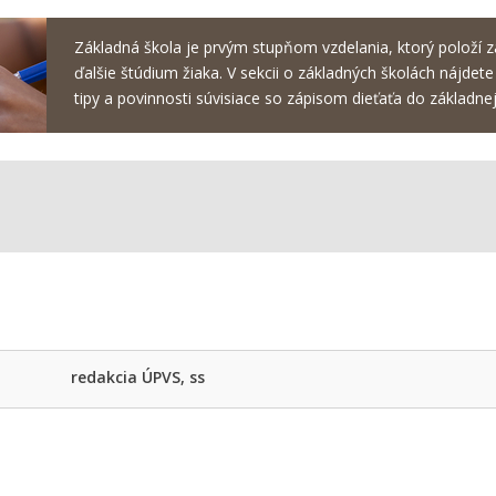
Základná škola je prvým stupňom vzdelania, ktorý položí z
ďalšie štúdium žiaka. V sekcii o základných školách nájdete
tipy a povinnosti súvisiace so zápisom dieťaťa do základnej
redakcia ÚPVS, ss