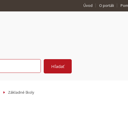
Úvod
O portáli
Pom
Základné školy