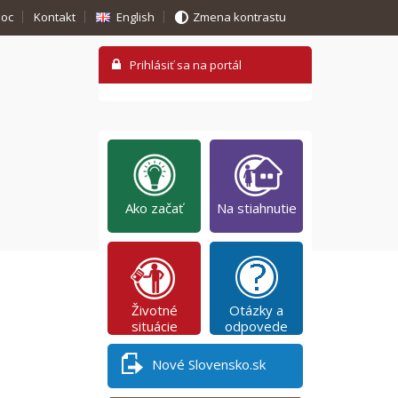
oc
Kontakt
English
Zmena kontrastu
Ako začať
Na stiahnutie
Životné
Otázky a
situácie
odpovede
Nové Slovensko.sk