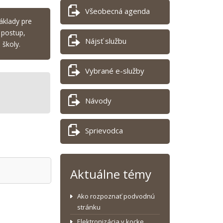
Všeobecná agenda
áklady pre
 postup,
Nájsť službu
 školy.
Vybrané e-služby
Návody
Sprievodca
Aktuálne témy
Ako rozpoznať podvodnú
stránku
Elektronizácia v kocke