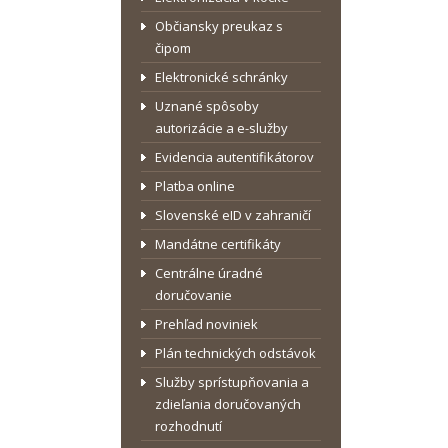
Občiansky preukaz s
čipom
Elektronické schránky
Uznané spôsoby
autorizácie a e-služby
Evidencia autentifikátorov
Platba online
Slovenské eID v zahraničí
Mandátne certifikáty
Centrálne úradné
doručovanie
Prehľad noviniek
Plán technických odstávok
Služby sprístupňovania a
zdieľania doručovaných
rozhodnutí