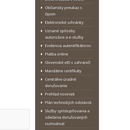
Občiansky preukaz s
čipom
Elektronické schránky
Uznané spôsoby
autorizácie a e-služby
Evidencia autentifikátorov
Platba online
Slovenské eID v zahraničí
Mandátne certifikáty
Centrálne úradné
doručovanie
Prehľad noviniek
Plán technických odstávok
Služby sprístupňovania a
zdieľania doručovaných
rozhodnutí