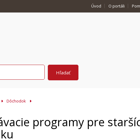
Úvod
O portáli
Pom
Dôchodok
vacie programy pre starší
eku