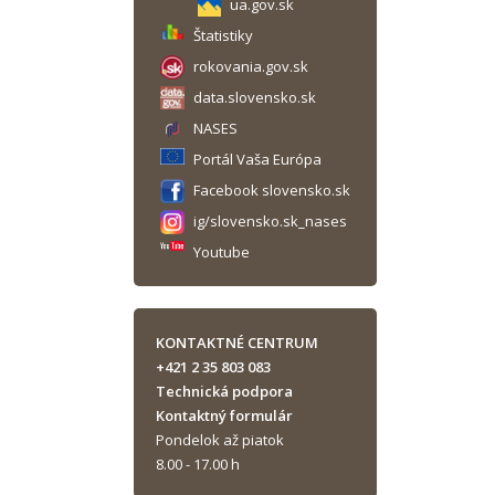
ua.gov.sk
Štatistiky
rokovania.gov.sk
data.slovensko.sk
NASES
Portál Vaša Európa
Facebook slovensko.sk
ig/slovensko.sk_nases
Youtube
KONTAKTNÉ CENTRUM
+421 2 35 803 083
Technická podpora
Kontaktný formulár
Pondelok až piatok
8.00 - 17.00 h