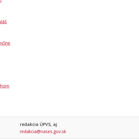
i
uláš
nčíne
Váhom
redakcia ÚPVS, aj
redakcia@nases.gov.sk