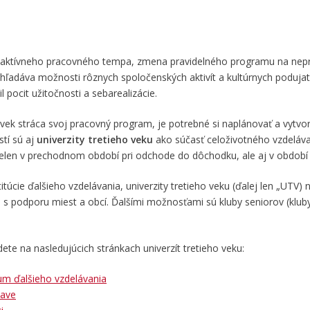
tívneho pracovného tempa, zmena pravidelného programu na nepra
yhľadáva možnosti rôznych spoločenských aktivít a kultúrnych podujatí
il pocit užitočnosti a sebarealizácie.
ek stráca svoj pracovný program, je potrebné si naplánovať a vytvor
tí sú aj
univerzity tretieho veku
ako súčasť celoživotného vzdeláva
nielen v prechodnom období pri odchode do dôchodku, ale aj v období 
itúcie ďalšieho vzdelávania, univerzity tretieho veku (ďalej len „UTV)
 s podporu miest a obcí. Ďalšími možnosťami sú kluby seniorov (klu
te na nasledujúcich stránkach univerzít tretieho veku:
um ďalšieho vzdelávania
lave