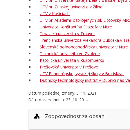
UTV pri Univerzite Mateja Bela v Banskej Bystric
UTV pri Žilinskej univerzite v Žiline
UTV v Košiciach
UTV pri Akadémii ozbrojených síl, Liptovský Mik
Univerzita Konštantína Filozofa v Nitre
Trnavská univerzita v Trnave
Trenčianska univerzita Alexandra Dubčeka v Tre
Slovenská poľnohospodárska univerzita v Nitre
Technická univerzita vo Zvolene
Katolícka univerzita v Ružomberku
Prešovská univerzita v Prešove
UTV Paneurópskej vysokej školy v Bratislave
Dubnický technologický inštitút v Dubnici nad 
Dátum poslednej zmeny: 3. 11. 2021
Dátum zverejnenia: 23. 10. 2014
Zodpovednosť za obsah: