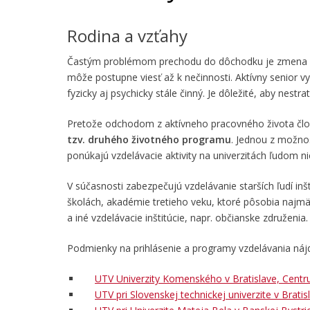
Rodina a vzťahy
Častým problémom prechodu do dôchodku je zmena ak
môže postupne viesť až k nečinnosti. Aktívny senior v
fyzicky aj psychicky stále činný. Je dôležité, aby nestrat
Pretože odchodom z aktívneho pracovného života člov
tzv. druhého životného programu
. Jednou z možnos
ponúkajú vzdelávacie aktivity na univerzitách ľudom 
V súčasnosti zabezpečujú vzdelávanie starších ľudí inšt
školách, akadémie tretieho veku, ktoré pôsobia najmä
a iné vzdelávacie inštitúcie, napr. občianske združenia.
Podmienky na prihlásenie a programy vzdelávania nájde
UTV Univerzity Komenského v Bratislave, Centr
UTV pri Slovenskej technickej univerzite v Bratis