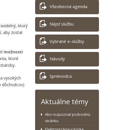
Všeobecná agenda
Nájsť službu
videlný, ktorý
, aby zostal
Vybrané e-služby
iť
možnosti
nia, ktoré
Návody
staroby.
Sprievodca
 na vysokých
by dôchodcov)
Aktuálne témy
Ako rozpoznať podvodnú
stránku
Elektronizácia v kocke