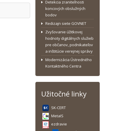
Detekcia zraniteľnosti
koncových obslužných
bodov
Redizajn siete GOVNET
Zvyšovanie úžitkovej
hodnoty digitálnych služieb
pre občanov, podnikateľov
a inštitúcie verejnej správy
Modernizácia Ústredného
Kontaktného Centra
Užitočné linky
SK-CERT
MetaIS
ezdravie