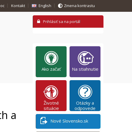
oc
Kontakt
English
Zmena kontrastu
Ako začať
Na stiahnutie
Životné
Otázky a
situácie
odpovede
ch a
Nové Slovensko.sk