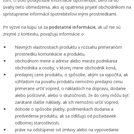
tom, či bolo poskytnutie informácie opomenuté, berú sa do
úvahy tieto obmedzenia, ako aj opatrenia prijaté obchodníkom na
sprístupnenie informácií spotrebiteľovi inými prostriedkami.
Pri výzve na kúpu sa za
podstatné informácie
, ak už nie sú
zrejmé z kontextu, považujú informácie o
hlavných vlastnostiach produktu v rozsahu primeranom
prostriedku komunikácie a produktu,
obchodnom mene a adrese alebo mieste podnikania
obchodníka a osoby, v ktorej mene obchodník koná,
predajnej cene produktu, o spôsobe, akým sa vypočíta, ak
vzhľadom na povahu produktu nemožno predajnú cenu
primerane určiť vopred, o nákladoch na dopravu, dodanie
alebo poštovné, alebo o skutočnosti, že do ceny môžu byť
zarátané ďalšie náklady, ak ich nemožno určiť vopred,
dohode o spôsobe platby, podmienkach dodania a
predvedenia produktu, ak sa odlišujú od požiadaviek
odbornej starostlivosti,
práve na odstúpenie od zmluvy alebo na vypovedanie