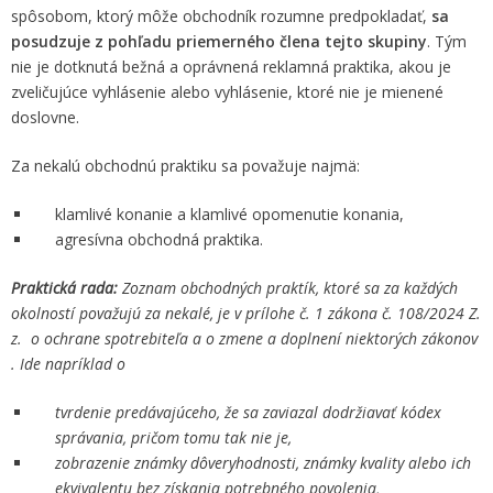
spôsobom, ktorý môže obchodník rozumne predpokladať,
sa
posudzuje z pohľadu priemerného člena tejto skupiny
. Tým
nie je dotknutá bežná a oprávnená reklamná praktika, akou je
zveličujúce vyhlásenie alebo vyhlásenie, ktoré nie je mienené
doslovne.
Za nekalú obchodnú praktiku sa považuje najmä:
klamlivé konanie a klamlivé opomenutie konania,
agresívna obchodná praktika.
Praktická rada:
Zoznam obchodných praktík, ktoré sa za každých
okolností považujú za nekalé, je v prílohe č. 1 zákona č. 108/2024 Z.
z. o ochrane spotrebiteľa a o zmene a doplnení niektorých zákonov
. Ide napríklad o
tvrdenie predávajúceho, že sa zaviazal dodržiavať kódex
správania, pričom tomu tak nie je,
zobrazenie známky dôveryhodnosti, známky kvality alebo ich
ekvivalentu bez získania potrebného povolenia,