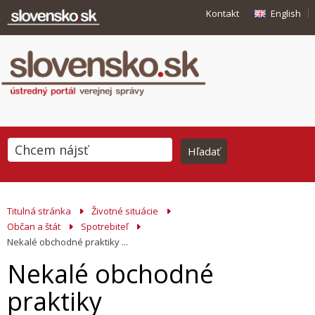
Kontakt
English
Titulná stránka
Životné situácie
Občan a štát
Spotrebiteľ
Nekalé obchodné praktiky ...
Nekalé obchodné
praktiky