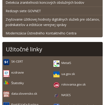
Detekcia zraniteľnosti koncových obslužných bodov
Redizajn siete GOVNET
Zvyšovanie úžitkovej hodnoty digitálnych služieb pre občanov,
podnikateľov a inštitúcie verejnej správy
Modernizácia Ústredného Kontaktného Centra
Užitočné linky
SK-CERT
MetaIS
ezdravie
ua.gov.sk
Štatistiky
rokovania.gov.sk
data.slovensko.sk
NASES
Portál Vaša Európa