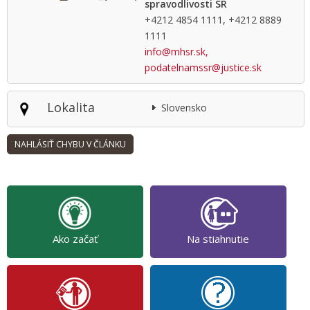
spravodlivosti SR
+4212 4854 1111, +4212 8889
1111
info@mhsr.sk,
podatelnamssr@justice.sk
Lokalita
Slovensko
Ako začať
Na stiahnutie