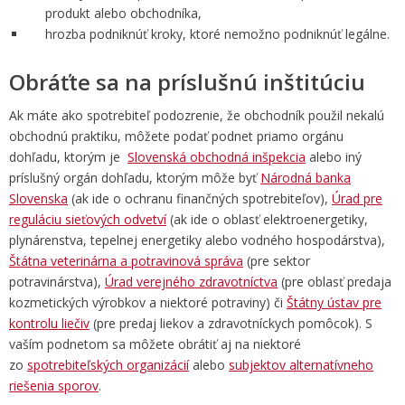
produkt alebo obchodníka,
hrozba podniknúť kroky, ktoré nemožno podniknúť legálne.
Obráťte sa na príslušnú inštitúciu
Ak máte ako spotrebiteľ podozrenie, že obchodník použil nekalú
obchodnú praktiku, môžete podať podnet priamo orgánu
dohľadu, ktorým je
Slovenská obchodná inšpekcia
alebo iný
príslušný orgán dohľadu, ktorým môže byť
Národná banka
Slovenska
(ak ide o ochranu finančných spotrebiteľov),
Úrad pre
reguláciu sieťových odvetví
(ak ide o oblasť elektroenergetiky,
plynárenstva, tepelnej energetiky alebo vodného hospodárstva),
Štátna veterinárna a potravinová správa
(pre sektor
potravinárstva),
Úrad verejného zdravotníctva
(pre oblasť predaja
kozmetických výrobkov a niektoré potraviny) či
Štátny ústav pre
kontrolu liečiv
(pre predaj liekov a zdravotníckych pomôcok). S
vaším podnetom sa môžete obrátiť aj na niektoré
zo
spotrebiteľských organizácií
alebo
subjektov alternatívneho
riešenia sporov
.