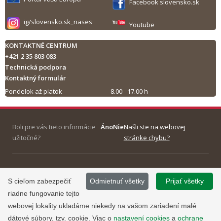
Facebook slovensko.sk
ig/slovensko.sk_nases
Youtube
KONTAKTNÉ CENTRUM
+421 2 35 803 083
Technická podpora
Kontaktný formulár
Pondelok až piatok
8.00 - 17.00 h
Tlač obsahu
Boli pre vás tieto informácie
Áno
Nie
Našli ste na webovej
užitočné?
stránke chybu?
©
2013 - 2026, Slovensko.sk
Prevádzku stránky
S cieľom zabezpečiť
Odmietnuť všetky
Prijať všetky
Informácie zverejnené na portáli
www.slovensko.sk a správu jej
riadne fungovanie tejto
majú informatívny charakter.
obsahu zabezpečuje
webovej lokality ukladáme niekedy na vašom zariadení malé
Národná agentúra pre sieťové a
dátové súbory, tzv. cookie. Viac o
nastavení cookies
a
ochrane