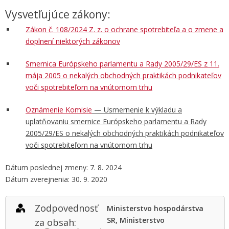
Vysvetľujúce zákony:
Zákon č. 108/2024 Z. z. o ochrane spotrebiteľa a o zmene a
doplnení niektorých zákonov
Smernica Európskeho parlamentu a Rady 2005/29/ES z 11.
mája 2005 o nekalých obchodných praktikách podnikateľov
voči spotrebiteľom na vnútornom trhu
Oznámenie Komisie
— Usmernenie k výkladu a
uplatňovaniu smernice Európskeho parlamentu a Rady
2005/29/ES o nekalých obchodných praktikách podnikateľov
voči spotrebiteľom na vnútornom trhu
Dátum poslednej zmeny: 7. 8. 2024
Dátum zverejnenia: 30. 9. 2020
Zodpovednosť
Ministerstvo hospodárstva
SR, Ministerstvo
za obsah: