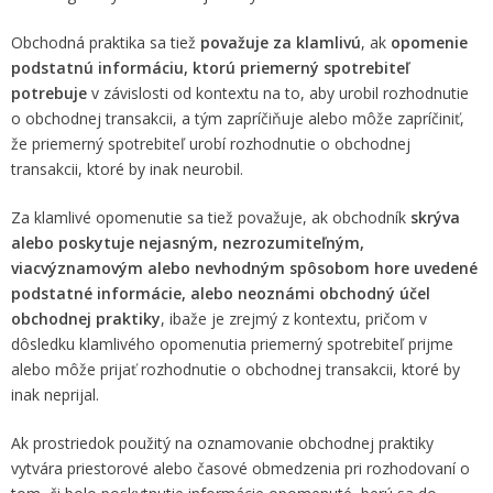
Obchodná praktika sa tiež
považuje za klamlivú
, ak
opomenie
podstatnú informáciu, ktorú priemerný spotrebiteľ
potrebuje
v závislosti od kontextu na to, aby urobil rozhodnutie
o obchodnej transakcii, a tým zapríčiňuje alebo môže zapríčiniť,
že priemerný spotrebiteľ urobí rozhodnutie o obchodnej
transakcii, ktoré by inak neurobil.
Za klamlivé opomenutie sa tiež považuje, ak obchodník
skrýva
alebo poskytuje nejasným, nezrozumiteľným,
viacvýznamovým alebo nevhodným spôsobom hore uvedené
podstatné informácie, alebo neoznámi obchodný účel
obchodnej praktiky
, ibaže je zrejmý z kontextu, pričom v
dôsledku klamlivého opomenutia priemerný spotrebiteľ prijme
alebo môže prijať rozhodnutie o obchodnej transakcii, ktoré by
inak neprijal.
Ak prostriedok použitý na oznamovanie obchodnej praktiky
vytvára priestorové alebo časové obmedzenia pri rozhodovaní o