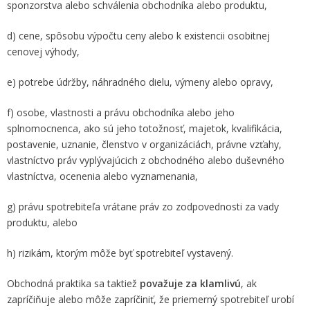
sponzorstva alebo schválenia obchodníka alebo produktu,
d) cene, spôsobu výpočtu ceny alebo k existencii osobitnej
cenovej výhody,
e) potrebe údržby, náhradného dielu, výmeny alebo opravy,
f) osobe, vlastnosti a právu obchodníka alebo jeho
splnomocnenca, ako sú jeho totožnosť, majetok, kvalifikácia,
postavenie, uznanie, členstvo v organizáciách, právne vzťahy,
vlastníctvo práv vyplývajúcich z obchodného alebo duševného
vlastníctva, ocenenia alebo vyznamenania,
g) právu spotrebiteľa vrátane práv zo zodpovednosti za vady
produktu, alebo
h) rizikám, ktorým môže byť spotrebiteľ vystavený.
Obchodná praktika sa taktiež
považuje za klamlivú
, ak
zapríčiňuje alebo môže zapríčiniť, že priemerný spotrebiteľ urobí