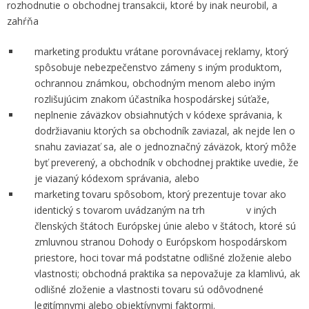
rozhodnutie o obchodnej transakcii, ktoré by inak neurobil, a
zahŕňa
marketing produktu vrátane porovnávacej reklamy, ktorý
spôsobuje nebezpečenstvo zámeny s iným produktom,
ochrannou známkou, obchodným menom alebo iným
rozlišujúcim znakom účastníka hospodárskej súťaže,
neplnenie záväzkov obsiahnutých v kódexe správania, k
dodržiavaniu ktorých sa obchodník zaviazal, ak nejde len o
snahu zaviazať sa, ale o jednoznačný záväzok, ktorý môže
byť preverený, a obchodník v obchodnej praktike uvedie, že
je viazaný kódexom správania, alebo
marketing tovaru spôsobom, ktorý prezentuje tovar ako
identický s tovarom uvádzaným na trh v iných
členských štátoch Európskej únie alebo v štátoch, ktoré sú
zmluvnou stranou Dohody o Európskom hospodárskom
priestore, hoci tovar má podstatne odlišné zloženie alebo
vlastnosti; obchodná praktika sa nepovažuje za klamlivú, ak
odlišné zloženie a vlastnosti tovaru sú odôvodnené
legitímnymi alebo objektívnymi faktormi.