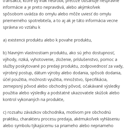
transakcii, ktoré by inak neurobil, pretože obsahuje nesprávne
informácie a je preto nepravdivá, alebo akýmkoľvek
spôsobom uvádza do omylu alebo môže uviesť do omylu
priemerného spotrebiteľa, a to aj ak je táto informácia vecne
správna vo vzťahu k
a) existencii produktu alebo k povahe produktu,
b) hlavným vlastnostiam produktu, ako sú jeho dostupnosť,
výhody, riziká, vyhotovenie, zloženie, príslušenstvo, pomoc a
služby poskytované po predaji produktu, zodpovednosť za vady,
výrobný postup, dátum výroby alebo dodania, spôsob dodania,
účel použitia, možnosti využitia, množstvo, špecifikácia,
zemepisný pôvod alebo obchodný pôvod, očakávané výsledky
použitia alebo výsledky a podstatné ukazovatele skúšok alebo
kontrol vykonaných na produkte,
c) rozsahu záväzkov obchodníka, motívom pre obchodnú
praktiku, charakteru procesu predaja, akémukoľvek vyhláseniu
alebo symbolu týkajúcemu sa priameho alebo nepriameho