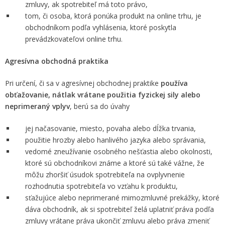
zmluvy, ak spotrebiteľ má toto právo,
tom, či osoba, ktorá ponúka produkt na online trhu, je
obchodníkom podľa vyhlásenia, ktoré poskytla
prevádzkovateľovi online trhu.
Agresívna obchodná praktika
Pri určení, či sa v agresívnej obchodnej praktike
používa
obťažovanie, nátlak vrátane použitia fyzickej sily alebo
neprimeraný vplyv
, berú sa do úvahy
jej načasovanie, miesto, povaha alebo dĺžka trvania,
použitie hrozby alebo hanlivého jazyka alebo správania,
vedomé zneužívanie osobného nešťastia alebo okolnosti,
ktoré sú obchodníkovi známe a ktoré sú také vážne, že
môžu zhoršiť úsudok spotrebiteľa na ovplyvnenie
rozhodnutia spotrebiteľa vo vzťahu k produktu,
sťažujúce alebo neprimerané mimozmluvné prekážky, ktoré
dáva obchodník, ak si spotrebiteľ želá uplatniť práva podľa
zmluvy vrátane práva ukončiť zmluvu alebo práva zmeniť