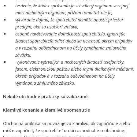
tvrdenie, že kódex správania je schválený orgánom verejnej
moci alebo iným orgánom, pričom tomu tak nie je,
vytváranie dojmu, že spotrebiteľ nemôže opustiť priestor
predtým, ako sa uzatvorí zmluva,
osobné navštevovanie domácnosti spotrebiteľa, ignorujúc
žiadosť spotrebiteľa odísť alebo sa nevracať, okrem prípadov
a v rozsahu odôvodnenom na účely vymáhania zmluvného
záväzku,
vykonávanie vytrvalých a nechcených žiadostí telefonicky,
faxom, elektronickou poštou alebo inými diaľkovými médiami,
okrem prípadov a v rozsahu odôvodnenom na účely
vymáhania zmluvného záväzku.
Nekalé obchodné praktiky sú zakázané.
Klamlivé konanie a klamlivé opomenutie
Obchodná praktika sa považuje za klamlivú, ak zapríčiňuje alebo
môže zapríčiniť, že spotrebiteľ urobí rozhodnutie o obchodnej