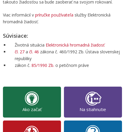
takouto žiadosťou sa bude zaoberať na svojom rokovaní.
Viac informácií v
príručke používateľa
služby Elektronická
hromadná žiadosť.
Súvisiace:
Životná situácia
Elektronická hromadná žiadosť
čl. 27
a
čl. 46
zákona č. 460/1992 Zb. Ústava slovenskej
republiky
zákon č.
85/1990 Zb.
o petičnom práve
Ako začať
Na stiahnutie