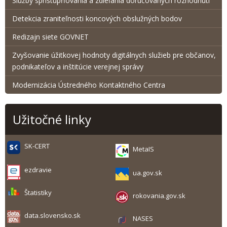
Služby sprístupňovania a zdieľania doručovaných rozhodnutí
Detekcia zraniteľnosti koncových obslužných bodov
Redizajn siete GOVNET
Zvyšovanie úžitkovej hodnoty digitálnych služieb pre občanov,
podnikateľov a inštitúcie verejnej správy
Modernizácia Ústredného Kontaktného Centra
Užitočné linky
SK-CERT
MetaIS
ezdravie
ua.gov.sk
Štatistiky
rokovania.gov.sk
data.slovensko.sk
NASES