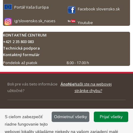
Portál Vaša Európa
Facebook slovensko.sk
ig/slovensko.sk_nases
Youtube
KONTAKTNÉ CENTRUM
+421 2 35 803 083
Technická podpora
Kontaktný formulár
Pondelok až piatok
8.00 - 17.00 h
Tlač obsahu
Boli pre vás tieto informácie
Áno
Nie
Našli ste na webovej
užitočné?
stránke chybu?
©
2013 - 2026, Slovensko.sk
Prevádzku stránky
S cieľom zabezpečiť
Odmietnuť všetky
Prijať všetky
Informácie zverejnené na portáli
www.slovensko.sk a správu jej
riadne fungovanie tejto
majú informatívny charakter.
obsahu zabezpečuje
webovej lokality ukladáme niekedy na vašom zariadení malé