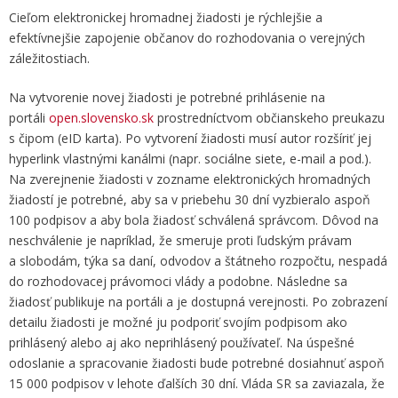
Cieľom elektronickej hromadnej žiadosti je rýchlejšie a
efektívnejšie zapojenie občanov do rozhodovania o verejných
záležitostiach.
Na vytvorenie novej žiadosti je potrebné prihlásenie na
portáli
open.slovensko.sk
prostredníctvom občianskeho preukazu
s čipom (eID karta). Po vytvorení žiadosti musí autor rozšíriť jej
hyperlink vlastnými kanálmi (napr. sociálne siete, e-mail a pod.).
Na zverejnenie žiadosti v zozname elektronických hromadných
žiadostí je potrebné, aby sa v priebehu 30 dní vyzbieralo aspoň
100 podpisov a aby bola žiadosť schválená správcom. Dôvod na
neschválenie je napríklad, že smeruje proti ľudským právam
a slobodám, týka sa daní, odvodov a štátneho rozpočtu, nespadá
do rozhodovacej právomoci vlády a podobne. Následne sa
žiadosť publikuje na portáli a je dostupná verejnosti. Po zobrazení
detailu žiadosti je možné ju podporiť svojím podpisom ako
prihlásený alebo aj ako neprihlásený používateľ. Na úspešné
odoslanie a spracovanie žiadosti bude potrebné dosiahnuť aspoň
15 000 podpisov v lehote ďalších 30 dní. Vláda SR sa zaviazala, že