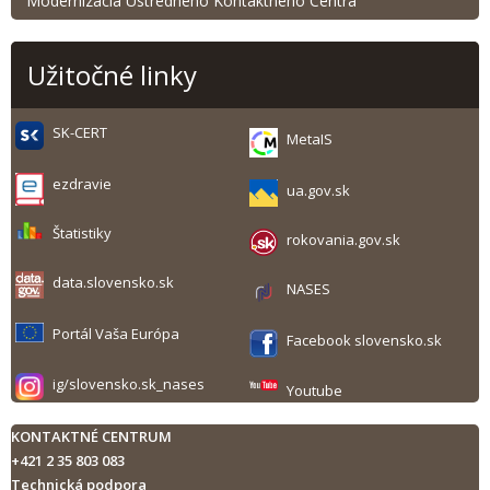
Modernizácia Ústredného Kontaktného Centra
Užitočné linky
SK-CERT
MetaIS
ezdravie
ua.gov.sk
Štatistiky
rokovania.gov.sk
data.slovensko.sk
NASES
Portál Vaša Európa
Facebook slovensko.sk
ig/slovensko.sk_nases
Youtube
KONTAKTNÉ CENTRUM
+421 2 35 803 083
Technická podpora