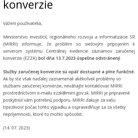
konverzie
Vážení používatelia,
Ministerstvo investícií, regionálneho rozvoja a informatizácie SR
(MIRRI) informuje, že problém so sieťovým pripojením k
serverom systému Centrálnej evidencie záznamov zaručenej
konverzie (EZZK)
bol dňa 13.7.2023 úspešne odstránený
.
Služby zaručenej konverzie sú opäť dostupné a plne funkčné.
Ak by ste však naďalej zaznamenali akékoľvek problémy so
službami zaručenej konverzie, neváhajte kontaktovať MIRRI
prostredníctvom e-mailu ezzk@mirri.gov.sk. MIRRI je pripravené
poskytnúť vám potrebnú podporu. MIRRI ďakuje za vašu
trpezlivosť počas tohto výpadku a ospravedlňuje sa za všetky
nepríjemnosti, ktoré to mohlo spôsobiť.
(14. 07. 2023)