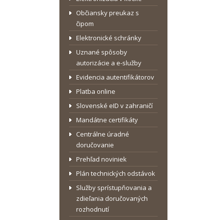
Občiansky preukaz s
čipom
Elektronické schránky
Uznané spôsoby
autorizácie a e-služby
Evidencia autentifikátorov
Platba online
Slovenské eID v zahraničí
Mandátne certifikáty
Centrálne úradné
doručovanie
Prehľad noviniek
Plán technických odstávok
Služby sprístupňovania a
zdieľania doručovaných
rozhodnutí