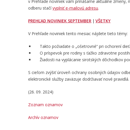
v Prehľade noviniek vám prinášame aktuálne zmeny, no
odberu stačí
vyplniť e-mailovú adresu
.
PREHĽAD NOVINIEK SEPTEMBER
｜
VŠETKY
V Prehľade noviniek tento mesiac nájdete tieto témy:
Takto požiadate o „ošetrovné“ pri ochorení dieť
O príspevok pre rodiny s ťažko zdravotne posti
Žiadosti na vyplácanie sirotských dôchodkov po
S cieľom zvýšiť úroveň ochrany osobných údajov odb
elektronické služby zaväzuje dodržiavať nové pravidl
(26. 09. 2024)
Zoznam oznamov
Archív oznamov