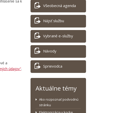
ihlásenie sa k
Všeobecná agenda
Nájsť službu
Vybrané e-služby
Návody
ové a
Sprievodca
ných údajov"
.
Aktuálne témy
Ako rozpoznať podvodnú
stránku
Elektronizácia v kocke