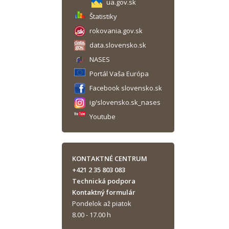
ua.gov.sk
Štatistiky
rokovania.gov.sk
data.slovensko.sk
NASES
Portál Vaša Európa
Facebook slovensko.sk
ig/slovensko.sk_nases
Youtube
KONTAKTNÉ CENTRUM
+421 2 35 803 083
Technická podpora
Kontaktný formulár
Pondelok až piatok
8.00 - 17.00 h