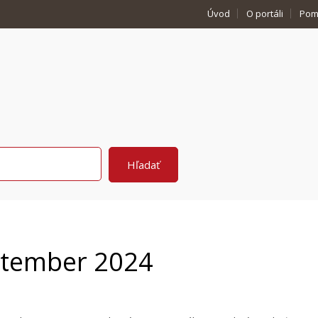
Úvod
O portáli
Pom
ptember 2024