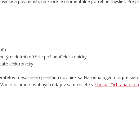
vinky a povinnosti, na ktoré je momentálne potrebné myslieť. Pre pr
aťa
hnutými deťmi môžete požiadať elektronicky
dáte elektronicky
erateľov mesačného prehľadu noviniek sa Národná agentúra pre sieť
á. Viac o ochrane osobných údajov sa dozviete v
článku „Ochrana osob