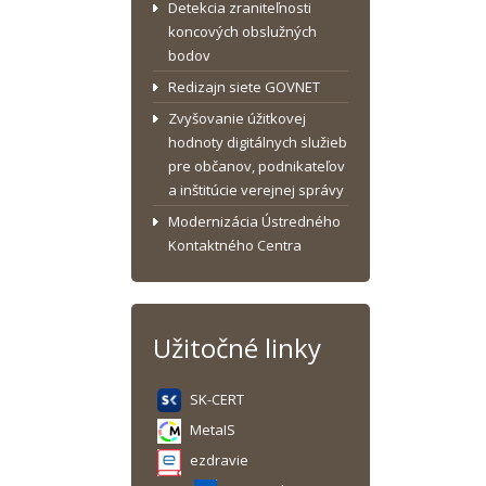
Detekcia zraniteľnosti
koncových obslužných
bodov
Redizajn siete GOVNET
Zvyšovanie úžitkovej
hodnoty digitálnych služieb
pre občanov, podnikateľov
a inštitúcie verejnej správy
Modernizácia Ústredného
Kontaktného Centra
Užitočné linky
SK-CERT
MetaIS
ezdravie