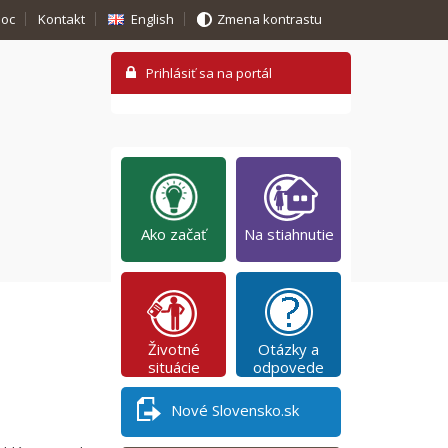
oc
Kontakt
English
Zmena kontrastu
Ako začať
Na stiahnutie
Životné
Otázky a
situácie
odpovede
Nové Slovensko.sk