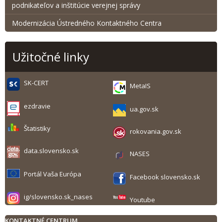
podnikateľov a inštitúcie verejnej správy
Modernizácia Ústredného Kontaktného Centra
Užitočné linky
SK-CERT
MetaIS
ezdravie
ua.gov.sk
Štatistiky
rokovania.gov.sk
data.slovensko.sk
NASES
Portál Vaša Európa
Facebook slovensko.sk
ig/slovensko.sk_nases
Youtube
KONTAKTNÉ CENTRUM