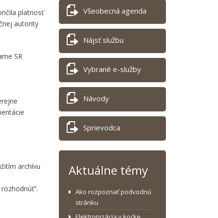
Všeobecná agenda
nčila platnosť
čnej autority
Nájsť službu
name SR
Vybrané e-služby
Návody
erejne
mentácie
Sprievodca
žitím archívu
Aktuálne témy
 rozhodnúť“.
Ako rozpoznať podvodnú
stránku
Elektronizácia v kocke