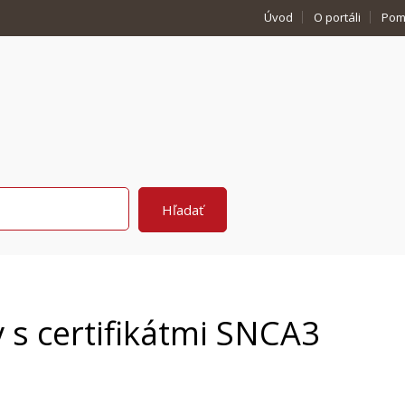
Úvod
O portáli
Pom
 s certifikátmi SNCA3