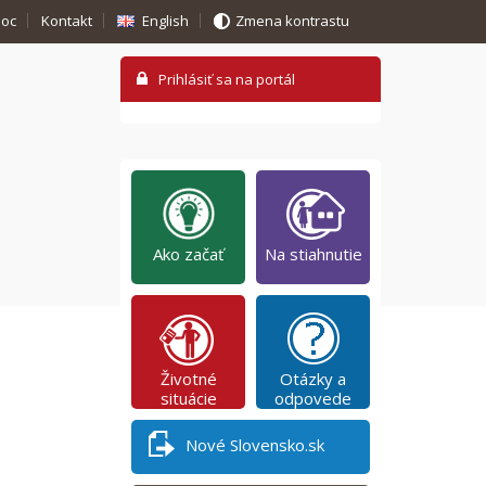
oc
Kontakt
English
Zmena kontrastu
Ako začať
Na stiahnutie
Životné
Otázky a
situácie
odpovede
Nové Slovensko.sk