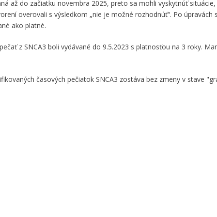
ná až do začiatku novembra 2025, preto sa mohli vyskytnúť situácie,
vorení overovali s výsledkom „nie je možné rozhodnúť“. Po úpravách sl
ané ako platné.
ckú pečať z SNCA3 boli vydávané do 9.5.2023 s platnosťou na 3 roky. M
alifikovaných časových pečiatok SNCA3 zostáva bez zmeny v stave "gr