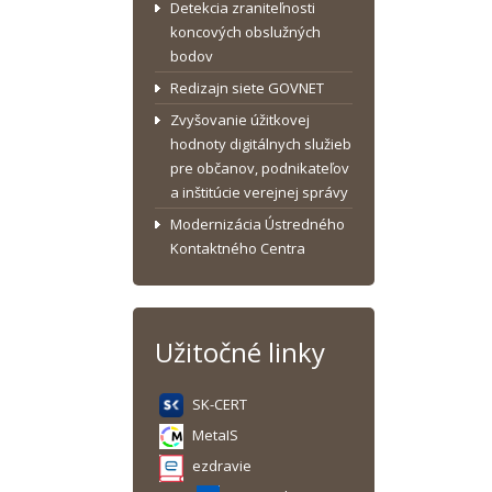
Detekcia zraniteľnosti
koncových obslužných
bodov
Redizajn siete GOVNET
Zvyšovanie úžitkovej
hodnoty digitálnych služieb
pre občanov, podnikateľov
a inštitúcie verejnej správy
Modernizácia Ústredného
Kontaktného Centra
Užitočné linky
SK-CERT
MetaIS
ezdravie