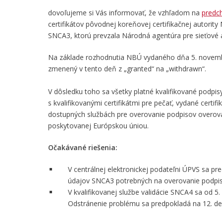
dovoľujeme si Vás informovať, že vzhľadom na
predc
certifikátov pôvodnej koreňovej certifikačnej autorit
SNCA3, ktorú prevzala Národná agentúra pre sieťové a
Na základe rozhodnutia NBÚ vydaného dňa 5. novemb
zmenený v tento deň z „granted“ na „withdrawn“.
V dôsledku toho sa všetky platné kvalifikované podpis
s kvalifikovanými certifikátmi pre pečať, vydané cert
dostupných službách pre overovanie podpisov overova
poskytovanej Európskou úniou.
Očakávané riešenia:
V centrálnej elektronickej podateľni ÚPVS sa pr
údajov SNCA3 potrebných na overovanie podpiso
V kvalifikovanej službe validácie SNCA4 sa od 
Odstránenie problému sa predpokladá na 12. d