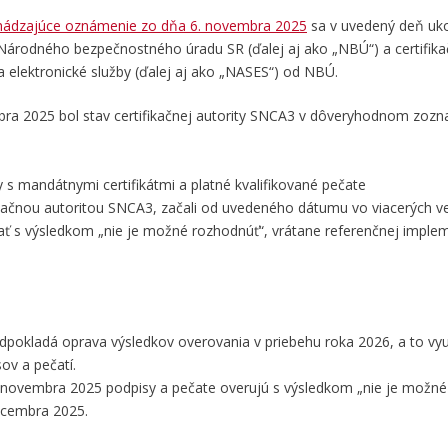
hádzajúce oznámenie zo dňa 6. novembra 2025
sa v uvedený deň uko
y Národného bezpečnostného úradu SR (ďalej aj ako „NBÚ“) a certifika
 elektronické služby (ďalej aj ako „NASES“) od NBÚ.
ra 2025 bol stav certifikačnej autority SNCA3 v dôveryhodnom zoz
y s mandátnymi certifikátmi a platné kvalifikované pečate
ifikačnou autoritou SNCA3, začali od uvedeného dátumu vo viacerých v
ť s výsledkom „nie je možné rozhodnúť“, vrátane referenčnej imple
edpokladá oprava výsledkov overovania v priebehu roka 2026, a to vyu
v a pečatí.
5. novembra 2025 podpisy a pečate overujú s výsledkom „nie je možné
ecembra 2025.