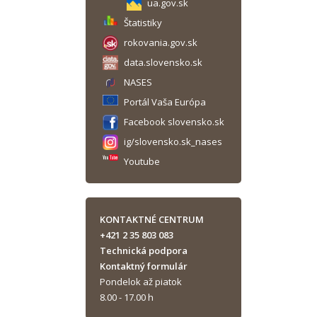
ua.gov.sk
Štatistiky
rokovania.gov.sk
data.slovensko.sk
NASES
Portál Vaša Európa
Facebook slovensko.sk
ig/slovensko.sk_nases
Youtube
KONTAKTNÉ CENTRUM
+421 2 35 803 083
Technická podpora
Kontaktný formulár
Pondelok až piatok
8.00 - 17.00 h