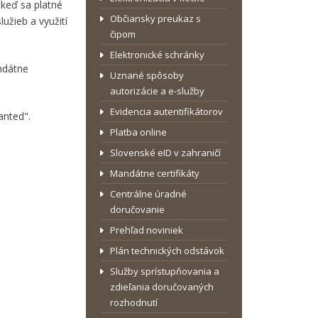
 keď sa platné
Občiansky preukaz s
užieb a využití
čipom
Elektronické schránky
andátne
Uznané spôsoby
autorizácie a e-služby
Evidencia autentifikátorov
anted".
Platba online
Slovenské eID v zahraničí
Mandátne certifikáty
Centrálne úradné
doručovanie
Prehľad noviniek
Plán technických odstávok
Služby sprístupňovania a
zdieľania doručovaných
rozhodnutí