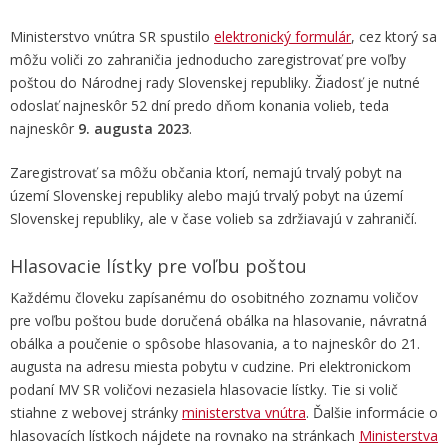
Ministerstvo vnútra SR spustilo
elektronický formulár
, cez ktorý sa
môžu voliči zo zahraničia jednoducho zaregistrovať pre voľby
poštou do Národnej rady Slovenskej republiky. Žiadosť je nutné
odoslať najneskôr 52 dní predo dňom konania volieb, teda
najneskôr
9. augusta 2023
.
Zaregistrovať sa môžu občania ktorí, nemajú trvalý pobyt na
území Slovenskej republiky alebo majú trvalý pobyt na území
Slovenskej republiky, ale v čase volieb sa zdržiavajú v zahraničí.
Hlasovacie lístky pre voľbu poštou
Každému človeku zapísanému do osobitného zoznamu voličov
pre voľbu poštou bude doručená obálka na hlasovanie, návratná
obálka a poučenie o spôsobe hlasovania, a to najneskôr do 21.
augusta na adresu miesta pobytu v cudzine. Pri elektronickom
podaní MV SR voličovi nezasiela hlasovacie lístky. Tie si volič
stiahne z webovej stránky
ministerstva vnútra
. Ďalšie informácie o
hlasovacích lístkoch nájdete na rovnako na stránkach
Ministerstva