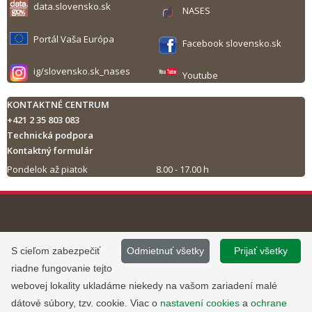
data.slovensko.sk
NASES
Portál Vaša Európa
Facebook slovensko.sk
ig/slovensko.sk_nases
Youtube
KONTAKTNÉ CENTRUM
+421 2 35 803 083
Technická podpora
Kontaktný formulár
Pondelok až piatok
8.00 - 17.00 h
Tlač obsahu
©
2013 - 2026, Slovensko.sk
Prevádzku stránky
S cieľom zabezpečiť
Odmietnuť všetky
Prijať všetky
Informácie zverejnené na portáli
www.slovensko.sk a správu jej
riadne fungovanie tejto
majú informatívny charakter.
obsahu zabezpečuje
webovej lokality ukladáme niekedy na vašom zariadení malé
Národná agentúra pre sieťové a
dátové súbory, tzv. cookie. Viac o
nastavení cookies
a
ochrane
elektronické služby
.