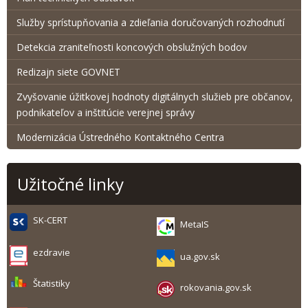
Služby sprístupňovania a zdieľania doručovaných rozhodnutí
Detekcia zraniteľnosti koncových obslužných bodov
Redizajn siete GOVNET
Zvyšovanie úžitkovej hodnoty digitálnych služieb pre občanov,
podnikateľov a inštitúcie verejnej správy
Modernizácia Ústredného Kontaktného Centra
Užitočné linky
SK-CERT
MetaIS
ezdravie
ua.gov.sk
Štatistiky
rokovania.gov.sk