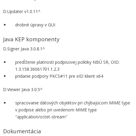
D.Updater v1.0.11^
drobné úpravy v GUI
Java KEP komponenty
D.Signer Java 3.0.8.1^
predĺženie platnosti podpisovej politiky NBÚ SR, OID:
1.3.158.36061701.1.2.3
pridanie podpory PKCS#11 pre eID klient x64
D.Viewer Java 3.0.5^
spracovanie dátových objektov pri chýbajúcom MIME type
v podpise alebo pri uvedenom MIME type
"application/octet-stream"
Dokumentácia