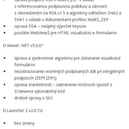
s referencovanou podpisovou politikou a zároveň
s obmedzením na RSA v1.5 a algoritmy odtlačkov SHA2 a
SHA1 v súlade s dokumentami profilov XAdES_ZEP
oprava DSA – neúplný výpočet keysize
použitie WebView2 pre HTML vizualizáciu e-formularov
D.Viewer .NET v5.0.6^
úprava a zjednotenie algoritmu pre získavanie vizualizácií
formulárov
nezobrazovanie vnorených podpísaných dát pri integritných
podpisoch (ZEPf (ZIP))
oprava zraniteľnosti – zabránenie možnosti spustiť z
D.Viewera vykonateľný kód
drobné úpravy v GUI
D.Launcher 2 v2.0.7.0
bez zmeny