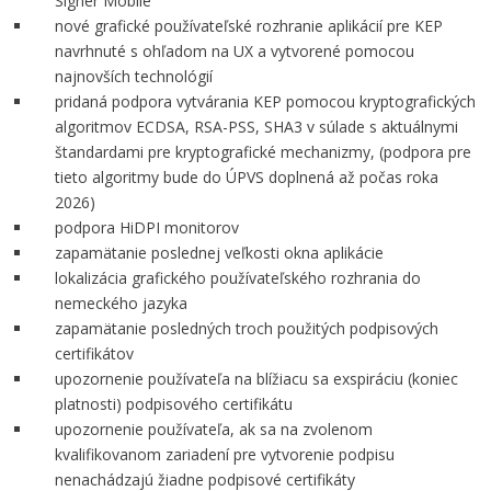
Signer Mobile
nové grafické používateľské rozhranie aplikácií pre KEP
navrhnuté s ohľadom na UX a vytvorené pomocou
najnovších technológií
pridaná podpora vytvárania KEP pomocou kryptografických
algoritmov ECDSA, RSA-PSS, SHA3 v súlade s aktuálnymi
štandardami pre kryptografické mechanizmy, (podpora pre
tieto algoritmy bude do ÚPVS doplnená až počas roka
2026)
podpora HiDPI monitorov
zapamätanie poslednej veľkosti okna aplikácie
lokalizácia grafického používateľského rozhrania do
nemeckého jazyka
zapamätanie posledných troch použitých podpisových
certifikátov
upozornenie používateľa na blížiacu sa exspiráciu (koniec
platnosti) podpisového certifikátu
upozornenie používateľa, ak sa na zvolenom
kvalifikovanom zariadení pre vytvorenie podpisu
nenachádzajú žiadne podpisové certifikáty