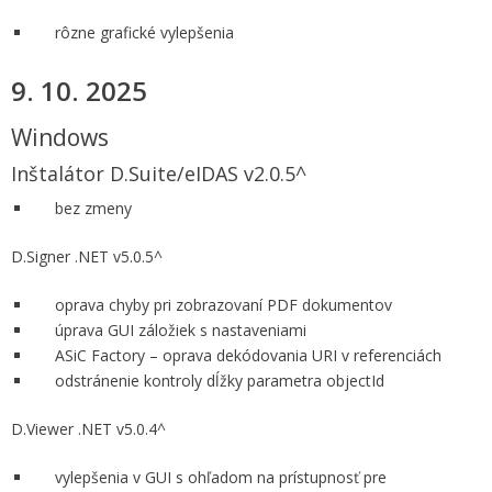
rôzne grafické vylepšenia
9. 10. 2025
Windows
Inštalátor D.Suite/eIDAS v2.0.5^
bez zmeny
D.Signer .NET v5.0.5^
oprava chyby pri zobrazovaní PDF dokumentov
úprava GUI záložiek s nastaveniami
ASiC Factory – oprava dekódovania URI v referenciách
odstránenie kontroly dĺžky parametra objectId
D.Viewer .NET v5.0.4^
vylepšenia v GUI s ohľadom na prístupnosť pre