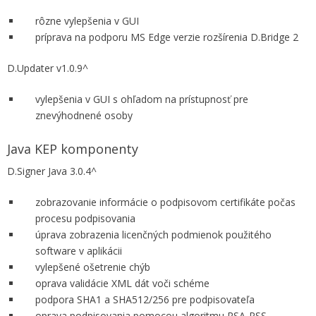
rôzne vylepšenia v GUI
príprava na podporu MS Edge verzie rozšírenia D.Bridge 2
D.Updater v1.0.9^
vylepšenia v GUI s ohľadom na prístupnosť pre
znevýhodnené osoby
Java KEP komponenty
D.Signer Java 3.0.4^
zobrazovanie informácie o podpisovom certifikáte počas
procesu podpisovania
úprava zobrazenia licenčných podmienok použitého
software v aplikácii
vylepšené ošetrenie chýb
oprava validácie XML dát voči schéme
podpora SHA1 a SHA512/256 pre podpisovateľa
oprava podpisovania pomocou algoritmu RSA-PSS