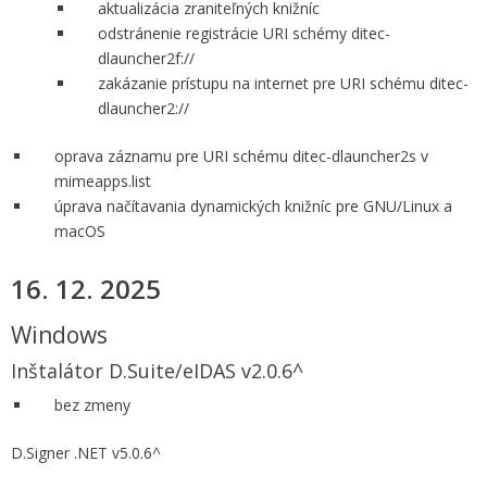
aktualizácia zraniteľných knižníc
odstránenie registrácie URI schémy ditec-
dlauncher2f://
zakázanie prístupu na internet pre URI schému ditec-
dlauncher2://
oprava záznamu pre URI schému ditec-dlauncher2s v
mimeapps.list
úprava načítavania dynamických knižníc pre GNU/Linux a
macOS
16. 12. 2025
Windows
Inštalátor D.Suite/eIDAS v2.0.6^
bez zmeny
D.Signer .NET v5.0.6^