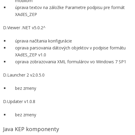
mobilom
úprava textov na záložke Parametre podpisu pre formát
XAdES_ZEP
D.Viewer .NET v5.0.2^
úprava načítania konfigurácie
oprava parsovania dátových objektov v podpise formátu
XAdES_ZEP v1.0
oprava zobrazovania XML formulárov vo Windows 7 SP1
D.Launcher 2 v2.0.5.0
bez zmeny
D.Updater v1.0.8
bez zmeny
Java KEP komponenty