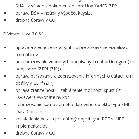
SHA1 v súlade s dokumentami profilov XAdES_ZEP
oprava DSA – neúplný výpočet keysize
drobné úpravy v GUI
D.Viewer Java 3.0.6^
úprava a zjednotenie algoritmu pre získavanie vizualizácií
formulárov
nezobrazovanie vnorených podpísaných dát pri integritných
podpisoch (ZEPf (ZIP))
oprava parsovania a zobrazovania informácií o dátach eml
obálky v ZEPf (ZIP)
oprava zraniteľnosti – zabránenie možnosti spustiť z
D.Viewera vykonateľný kód
zobrazovanie samostatného dátového objektu typu XML
Data Container
zosúladenie detailu pre dátový objekt typu RTF s .NET
implementáciou
drobné úpravy v GUI