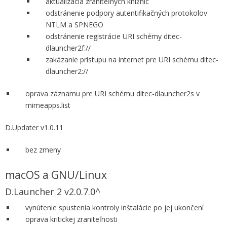
aktualizácia zraniteľných knižníc
odstránenie podpory autentifikačných protokolov
NTLM a SPNEGO
odstránenie registrácie URI schémy ditec-
dlauncher2f://
zakázanie prístupu na internet pre URI schému ditec-
dlauncher2://
oprava záznamu pre URI schému ditec-dlauncher2s v
mimeapps.list
D.Updater v1.0.11
bez zmeny
macOS a GNU/Linux
D.Launcher 2 v2.0.7.0^
vynútenie spustenia kontroly inštalácie po jej ukončení
oprava kritickej zraniteľnosti