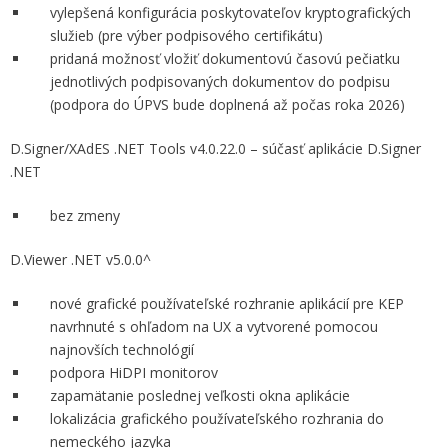
vylepšená konfigurácia poskytovateľov kryptografických
služieb (pre výber podpisového certifikátu)
pridaná možnosť vložiť dokumentovú časovú pečiatku
jednotlivých podpisovaných dokumentov do podpisu
(podpora do ÚPVS bude doplnená až počas roka 2026)
D.Signer/XAdES .NET Tools v4.0.22.0 – súčasť aplikácie D.Signer
.NET
bez zmeny
D.Viewer .NET v5.0.0^
nové grafické používateľské rozhranie aplikácií pre KEP
navrhnuté s ohľadom na UX a vytvorené pomocou
najnovších technológií
podpora HiDPI monitorov
zapamätanie poslednej veľkosti okna aplikácie
lokalizácia grafického používateľského rozhrania do
nemeckého jazyka