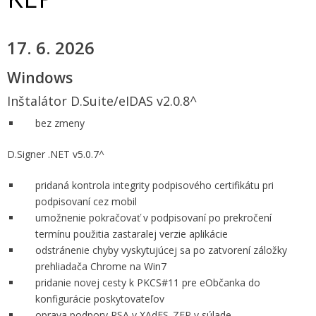
17.
6
. 2026
Windows
Inštalátor D.Suite/eIDAS v2.0.8^
bez zmeny
D.Signer .NET v5.0.7^
pridaná kontrola integrity podpisového certifikátu pri
podpisovaní cez mobil
umožnenie pokračovať v podpisovaní po prekročení
termínu použitia zastaralej verzie aplikácie
odstránenie chyby vyskytujúcej sa po zatvorení záložky
prehliadača Chrome na Win7
pridanie novej cesty k PKCS#11 pre eObčanka do
konfigurácie poskytovateľov
oprava podpory RSA v XAdES_ZEP v súlade