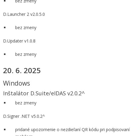
bez zmeny
D.Launcher 2 v2.0.5.0
bez zmeny
D.Updater v1.0.8
bez zmeny
20. 6. 2025
Windows
Inštalátor D.Suite/eIDAS v2.0.2^
bez zmeny
D.Signer .NET v5.0.2^
pridané upozornenie o nezdieľaní QR kódu pri podpisovaní