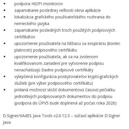
podpora HiDPI monitorov
zapamätanie poslednej veľkosti okna aplikácie
lokalizácia grafického používateľského rozhrania do
nemeckého jazyka
zapamätanie posledných troch použitých podpisových
certifikátov
upozornenie používateľa na blížiacu sa exspiráciu (koniec
platnosti) podpisového certifikátu
upozornenie používateľa, ak sa na zvolenom
kvalifikovanom zariadení pre vytvorenie podpisu
nenachádzajú žiadne podpisové certifikáty
vylepšená konfigurácia poskytovateľov kryptografických
služieb (pre výber podpisového certifikátu)
pridaná možnosť vložiť dokumentovú časovú pečiatku
jednotlivých podpisovaných dokumentov do podpisu
(podpora do ÚPVS bude doplnená až počas roka 2026)
D.Signer/XAdES Java Tools v2.0.12.3 – súčasť aplikácie D.Signer
Java