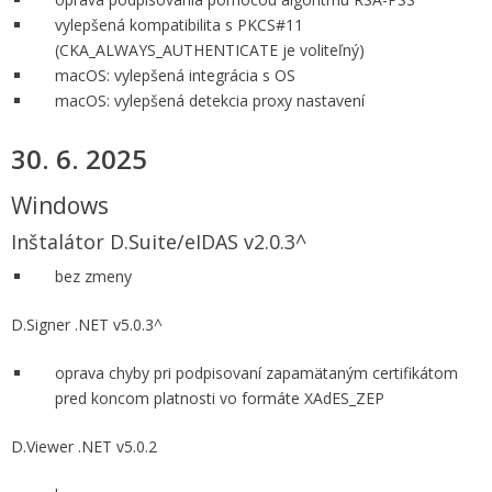
vylepšená kompatibilita s PKCS#11
(CKA_ALWAYS_AUTHENTICATE je voliteľný)
macOS: vylepšená integrácia s OS
macOS: vylepšená detekcia proxy nastavení
30. 6. 2025
Windows
Inštalátor D.Suite/eIDAS v2.0.3^
bez zmeny
D.Signer .NET v5.0.3^
oprava chyby pri podpisovaní zapamätaným certifikátom
pred koncom platnosti vo formáte XAdES_ZEP
D.Viewer .NET v5.0.2