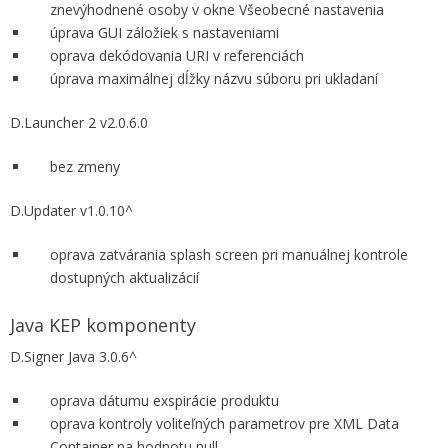
znevýhodnené osoby v okne Všeobecné nastavenia
úprava GUI záložiek s nastaveniami
oprava dekódovania URI v referenciách
úprava maximálnej dĺžky názvu súboru pri ukladaní
D.Launcher 2 v2.0.6.0
bez zmeny
D.Updater v1.0.10^
oprava zatvárania splash screen pri manuálnej kontrole
dostupných aktualizácií
Java KEP komponenty
D.Signer Java 3.0.6^
oprava dátumu exspirácie produktu
oprava kontroly voliteľných parametrov pre XML Data
Container na hodnotu null