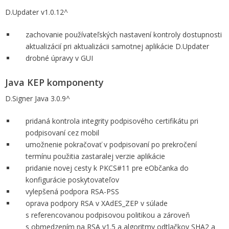
D.Updater v1.0.12^
zachovanie používateľských nastavení kontroly dostupnosti
aktualizácií pri aktualizácii samotnej aplikácie D.Updater
drobné úpravy v GUI
Java KEP komponenty
D.Signer Java 3.0.9^
pridaná kontrola integrity podpisového certifikátu pri
podpisovaní cez mobil
umožnenie pokračovať v podpisovaní po prekročení
termínu použitia zastaralej verzie aplikácie
pridanie novej cesty k PKCS#11 pre eObčanka do
konfigurácie poskytovateľov
vylepšená podpora RSA-PSS
oprava podpory RSA v XAdES_ZEP v súlade
s referencovanou podpisovou politikou a zároveň
s obmedzením na RSA v1.5 a algoritmy odtlačkov SHA2 a