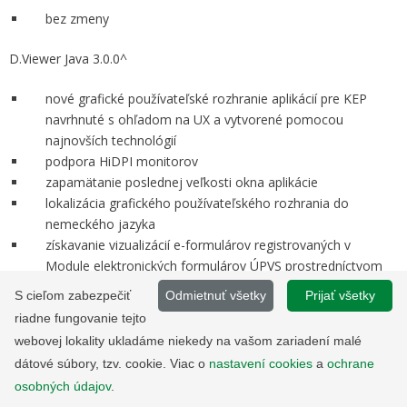
bez zmeny
D.Viewer Java 3.0.0^
nové grafické používateľské rozhranie aplikácií pre KEP
navrhnuté s ohľadom na UX a vytvorené pomocou
najnovších technológií
podpora HiDPI monitorov
zapamätanie poslednej veľkosti okna aplikácie
lokalizácia grafického používateľského rozhrania do
nemeckého jazyka
získavanie vizualizácií e-formulárov registrovaných v
Module elektronických formulárov ÚPVS prostredníctvom
služby portálu výrobcu (DITEC)
S cieľom zabezpečiť
Odmietnuť všetky
Prijať všetky
pridaná možnosť informatívneho overenia platnosti
riadne fungovanie tejto
podpisov prostredníctvom služby portálu výrobcu (DITEC)
webovej lokality ukladáme niekedy na vašom zariadení malé
zobrazenie informácie o legislatívnom type podpisu
dátové súbory, tzv. cookie. Viac o
nastavení cookies
a
ochrane
zobrazenie informácií o dokumentových časových
osobných údajov
.
pečiatkach v štruktúre podpisu