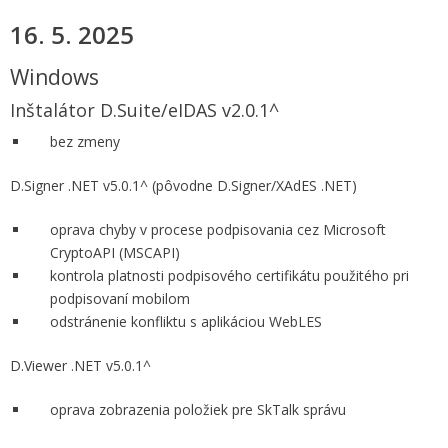
16. 5. 2025
Windows
Inštalátor D.Suite/eIDAS v2.0.1^
bez zmeny
D.Signer .NET v5.0.1^ (pôvodne D.Signer/XAdES .NET)
oprava chyby v procese podpisovania cez Microsoft
CryptoAPI (MSCAPI)
kontrola platnosti podpisového certifikátu použitého pri
podpisovaní mobilom
odstránenie konfliktu s aplikáciou WebLES
D.Viewer .NET v5.0.1^
oprava zobrazenia položiek pre SkTalk správu