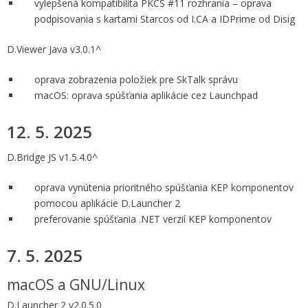
vylepšená kompatibilita PKCS #11 rozhrania – oprava
podpisovania s kartami Starcos od I.CA a IDPrime od Disig
D.Viewer Java v3.0.1^
oprava zobrazenia položiek pre SkTalk správu
macOS: oprava spúšťania aplikácie cez Launchpad
12. 5. 2025
D.Bridge JS v1.5.4.0^
oprava vynútenia prioritného spúšťania KEP komponentov
pomocou aplikácie D.Launcher 2
preferovanie spúšťania .NET verzií KEP komponentov
7. 5. 2025
macOS a GNU/Linux
D.Launcher 2 v2.0.5.0