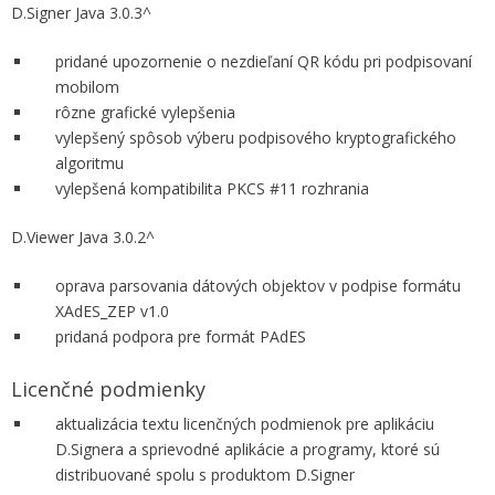
D.Signer Java 3.0.3^
pridané upozornenie o nezdieľaní QR kódu pri podpisovaní
mobilom
rôzne grafické vylepšenia
vylepšený spôsob výberu podpisového kryptografického
algoritmu
vylepšená kompatibilita PKCS #11 rozhrania
D.Viewer Java 3.0.2^
oprava parsovania dátových objektov v podpise formátu
XAdES_ZEP v1.0
pridaná podpora pre formát PAdES
Licenčné podmienky
aktualizácia textu licenčných podmienok pre aplikáciu
D.Signera a sprievodné aplikácie a programy, ktoré sú
distribuované spolu s produktom D.Signer