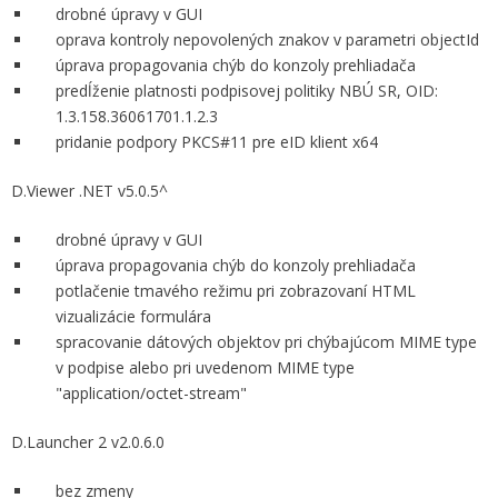
drobné úpravy v GUI
oprava kontroly nepovolených znakov v parametri objectId
úprava propagovania chýb do konzoly prehliadača
predĺženie platnosti podpisovej politiky NBÚ SR, OID:
1.3.158.36061701.1.2.3
pridanie podpory PKCS#11 pre eID klient x64
D.Viewer .NET v5.0.5^
drobné úpravy v GUI
úprava propagovania chýb do konzoly prehliadača
potlačenie tmavého režimu pri zobrazovaní HTML
vizualizácie formulára
spracovanie dátových objektov pri chýbajúcom MIME type
v podpise alebo pri uvedenom MIME type
"application/octet-stream"
D.Launcher 2 v2.0.6.0
bez zmeny