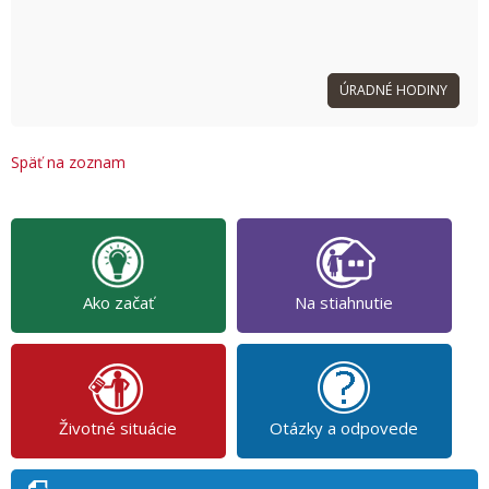
ÚRADNÉ HODINY
Späť na zoznam
Ako začať
Na stiahnutie
Životné situácie
Otázky a odpovede