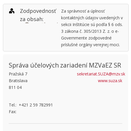
Zodpovednosť
Za správnosť a úplnosť
kontaktných údajov uvedených v
za obsah:
sekcii Inštitúcie sú podľa § 6 ods.
3 zákona č. 305/2013 Z. z. o e-
Governmente zodpovedné
príslušné orgány verejnej moci.
Správa účelových zariadení MZVaEZ SR
Pražská 7
sekretariat.SUZA@mzv.sk
Bratislava
www.suza.sk
This page can't load Google Maps correctly.
811 04
OK
Do you own this website?
Tel.: +421 2 59 782991
Fax: