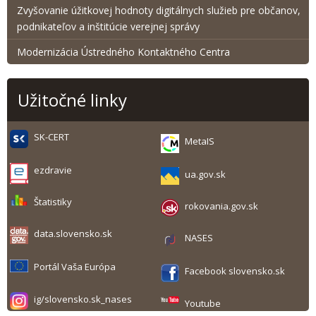
Zvyšovanie úžitkovej hodnoty digitálnych služieb pre občanov,
podnikateľov a inštitúcie verejnej správy
Modernizácia Ústredného Kontaktného Centra
Užitočné linky
SK-CERT
MetaIS
ezdravie
ua.gov.sk
Štatistiky
rokovania.gov.sk
data.slovensko.sk
NASES
Portál Vaša Európa
Facebook slovensko.sk
ig/slovensko.sk_nases
Youtube