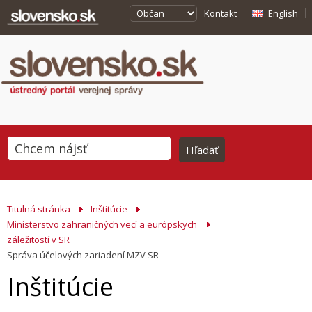
Kontakt
English
Titulná stránka
Inštitúcie
Ministerstvo zahraničných vecí a európskych
záležitostí v SR
Správa účelových zariadení MZV SR
Inštitúcie