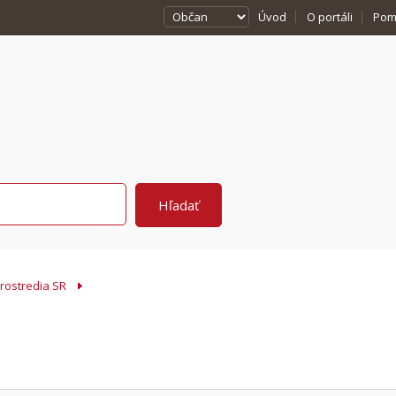
Úvod
O portáli
Pom
prostredia SR