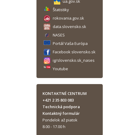
ua.gov.sk
Štatistiky
rokovania.gov.sk
data.slovensko.sk
NASES
Portál Vaša Európa
Facebook slovensko.sk
ig/slovensko.sk_nases
Youtube
KONTAKTNÉ CENTRUM
+421 2 35 803 083
Technická podpora
Kontaktný formulár
Pondelok až piatok
8.00 - 17.00 h