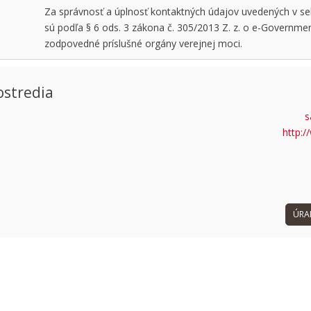
Za správnosť a úplnosť kontaktných údajov uvedených v sekc
sú podľa § 6 ods. 3 zákona č. 305/2013 Z. z. o e-Governme
zodpovedné príslušné orgány verejnej moci.
ostredia
s
 can't load Google Maps correctly.
http:/
OK
 own this website?
ÚRA