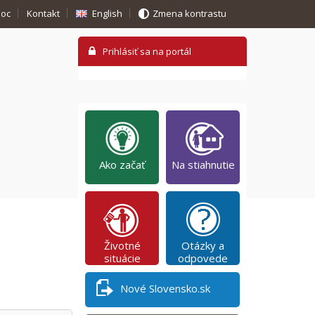
oc
Kontakt
English
Zmena kontrastu
Ako začať
Na stiahnutie
Životné
Otázky a
situácie
odpovede
Nové Slovensko.sk