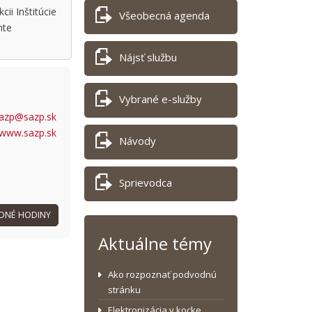
ii Inštitúcie
Všeobecná agenda
nte
Nájsť službu
Vybrané e-služby
azp@sazp.sk
/www.sazp.sk
Návody
Sprievodca
DNÉ HODINY
Aktuálne témy
Ako rozpoznať podvodnú
stránku
Elektronizácia v kocke