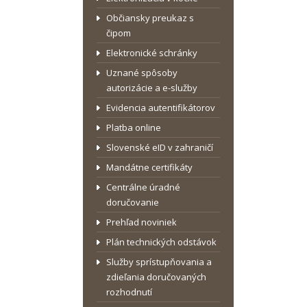
Občiansky preukaz s
čipom
Elektronické schránky
Uznané spôsoby
autorizácie a e-služby
Evidencia autentifikátorov
Platba online
Slovenské eID v zahraničí
Mandátne certifikáty
Centrálne úradné
doručovanie
Prehľad noviniek
Plán technických odstávok
Služby sprístupňovania a
zdieľania doručovaných
rozhodnutí