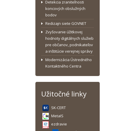
Detekcia zraniteľnosti
koncových obslužných
bodov
Redizajn siete GOVNET
Zvyšovanie úžitkovej
hodnoty digitálnych služieb
pre občanov, podnikateľov
a inštitúcie verejnej správy
Modernizácia Ústredného
Kontaktného Centra
Užitočné linky
SK-CERT
MetaIS
ezdravie