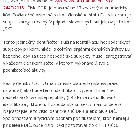
EÚ, ako je ustanovené vo
vykonávacom nariadení (ES) č.
2447/2015
. Číslo EORI je maximálne 17 znakový alfanumerický
kód. Počiatočné písmená sú kód členského štátu EÚ, v ktorom je
subjekt zaregistrovaný. V prípade slovenských subjektov je to kód
„SK“.
Tento jedinečný identifikátor slúži na identifikáciu hospodárskych
subjektov pri komunikácii s colnými orgánmi členských štátov EÚ
bez toho, aby sa tieto hospodárske subjekty museli zaregistrovať
v každom členskom štáte, v ktorom vykonávajú svoje
podnikateľské aktivity.
Každý členský štát EÚ má v zmysle platnej legislatívy právo
ustanoviť, ako bude tento identifikátor vyzerať. Finančné
riaditeľstvo Slovenskej republiky (FR SR) sa rozhodlo využiť
identifikátory, ktoré už hospodárske subjekty majú pridelené.
Najčastejšie je to číslo identické s
IČ DPH alebo SK + DIČ
.
Spoločnostiam a fyzickým osobám podnikateľom, ktorí
nemajú
pridelené DIČ
, bude číslo EORI pozostávať z SK + 0I +IČO.