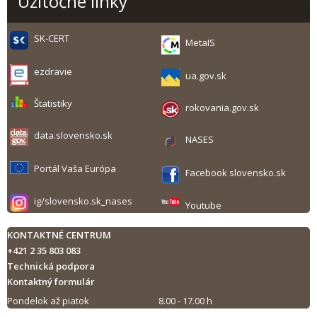
Užitočné linky
SK-CERT
MetaIS
ezdravie
ua.gov.sk
Štatistiky
rokovania.gov.sk
data.slovensko.sk
NASES
Portál Vaša Európa
Facebook slovensko.sk
ig/slovensko.sk_nases
Youtube
KONTAKTNÉ CENTRUM
+421 2 35 803 083
Technická podpora
Kontaktný formulár
Pondelok až piatok
8.00 - 17.00 h
Tlač obsahu