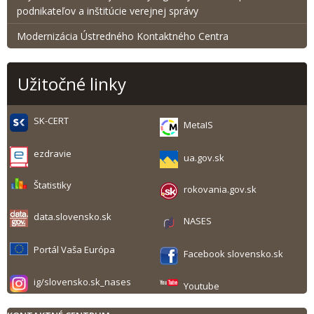
podnikateľov a inštitúcie verejnej správy
Modernizácia Ústredného Kontaktného Centra
Užitočné linky
SK-CERT
MetaIS
ezdravie
ua.gov.sk
Štatistiky
rokovania.gov.sk
data.slovensko.sk
NASES
Portál Vaša Európa
Facebook slovensko.sk
ig/slovensko.sk_nases
Youtube