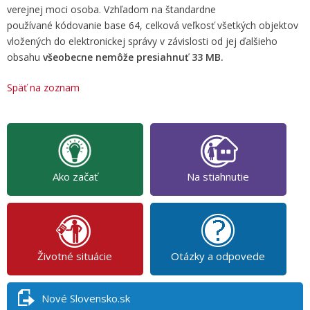
verejnej moci osoba. Vzhľadom na štandardne
používané kódovanie base 64, celková veľkosť všetkých objektov
vložených do elektronickej správy v závislosti od jej ďalšieho
obsahu
všeobecne nemôže presiahnuť 33 MB.
Späť na zoznam
Ako začať
Na stiahnutie
Životné situácie
Otázky a odpovede
Nové Slovensko.sk