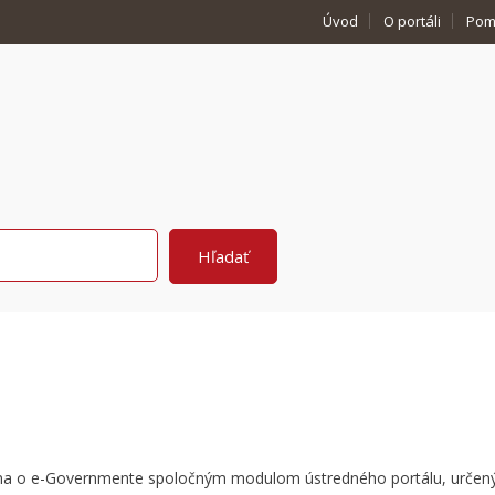
Úvod
O portáli
Pom
kona o e-Governmente spoločným modulom ústredného portálu, urče