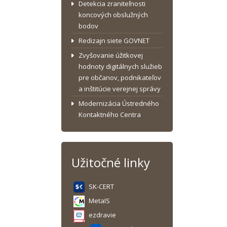
Detekcia zraniteľnosti
koncových obslužných
bodov
Redizajn siete GOVNET
Zvyšovanie úžitkovej
hodnoty digitálnych služieb
pre občanov, podnikateľov
a inštitúcie verejnej správy
Modernizácia Ústredného
Kontaktného Centra
Užitočné linky
SK-CERT
MetaIS
ezdravie