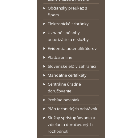
Občiansky preukaz s
čipom
Elektronické schránky
Uznané spôsoby
autorizácie a e-služby
Evidencia autentifikátorov
Platba online
Slovenské eID v zahraničí
Mandátne certifikáty
Centrálne úradné
doručovanie
Prehľad noviniek
Plán technických odstávok
Služby sprístupňovania a
zdieľania doručovaných
rozhodnutí