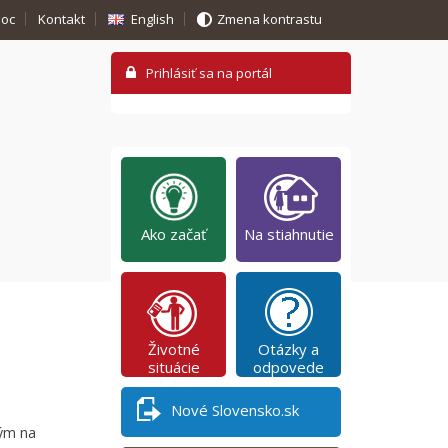
oc
Kontakt
English
Zmena kontrastu
Ako začať
Na stiahnutie
Životné
Otázky a
situácie
odpovede
Nové Slovensko.sk
ným na