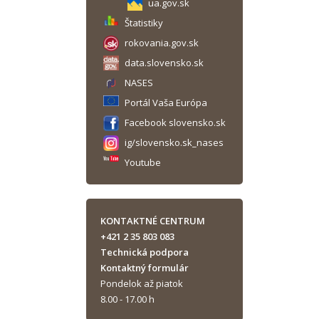
ua.gov.sk
Štatistiky
rokovania.gov.sk
data.slovensko.sk
NASES
Portál Vaša Európa
Facebook slovensko.sk
ig/slovensko.sk_nases
Youtube
KONTAKTNÉ CENTRUM
+421 2 35 803 083
Technická podpora
Kontaktný formulár
Pondelok až piatok
8.00 - 17.00 h