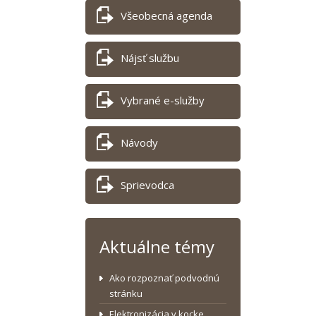
Všeobecná agenda
Nájsť službu
Vybrané e-služby
Návody
Sprievodca
Aktuálne témy
Ako rozpoznať podvodnú
stránku
Elektronizácia v kocke