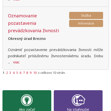
Oznamovanie
Služba
pozastavenia
Informácie
prevádzkovania živnosti
Okresný úrad Brezno
Oznámiť pozastavenie prevádzkovania živnosti môže
podnikateľ príslušnému živnostenskému úradu. Dobu
...
viac
1
2
3
4
5
6
7
8
9
10
z celkovo
10
strán.
Ako začať
Na stiahnutie