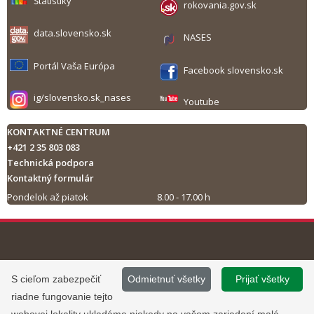
Štatistiky
rokovania.gov.sk
data.slovensko.sk
NASES
Portál Vaša Európa
Facebook slovensko.sk
ig/slovensko.sk_nases
Youtube
KONTAKTNÉ CENTRUM
+421 2 35 803 083
Technická podpora
Kontaktný formulár
Pondelok až piatok
8.00 - 17.00 h
Tlač obsahu
©
2013 - 2026, Slovensko.sk
Prevádzku stránky
S cieľom zabezpečiť
Odmietnuť všetky
Prijať všetky
Informácie zverejnené na portáli
www.slovensko.sk a správu jej
riadne fungovanie tejto
majú informatívny charakter.
obsahu zabezpečuje