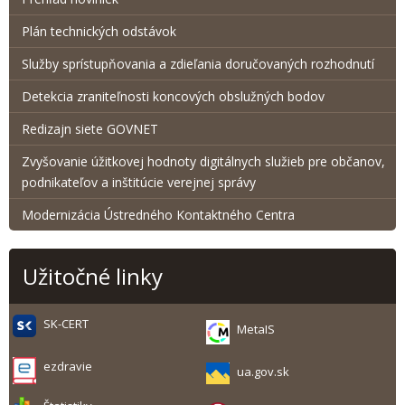
Plán technických odstávok
Služby sprístupňovania a zdieľania doručovaných rozhodnutí
Detekcia zraniteľnosti koncových obslužných bodov
Redizajn siete GOVNET
Zvyšovanie úžitkovej hodnoty digitálnych služieb pre občanov,
podnikateľov a inštitúcie verejnej správy
Modernizácia Ústredného Kontaktného Centra
Užitočné linky
SK-CERT
MetaIS
ezdravie
ua.gov.sk