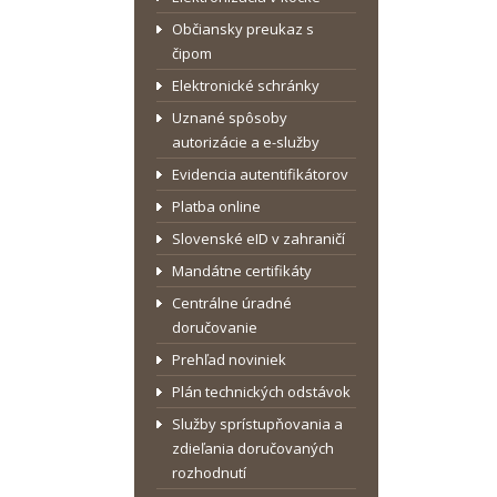
Občiansky preukaz s
čipom
Elektronické schránky
Uznané spôsoby
autorizácie a e-služby
Evidencia autentifikátorov
Platba online
Slovenské eID v zahraničí
Mandátne certifikáty
Centrálne úradné
doručovanie
Prehľad noviniek
Plán technických odstávok
Služby sprístupňovania a
zdieľania doručovaných
rozhodnutí