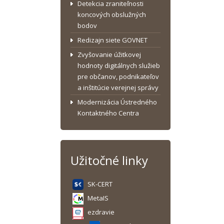
Detekcia zraniteľnosti
koncových obslužných
bodov
Redizajn siete GOVNET
Zvyšovanie úžitkovej
hodnoty digitálnych služieb
pre občanov, podnikateľov
a inštitúcie verejnej správy
Modernizácia Ústredného
Kontaktného Centra
Užitočné linky
SK-CERT
MetaIS
ezdravie