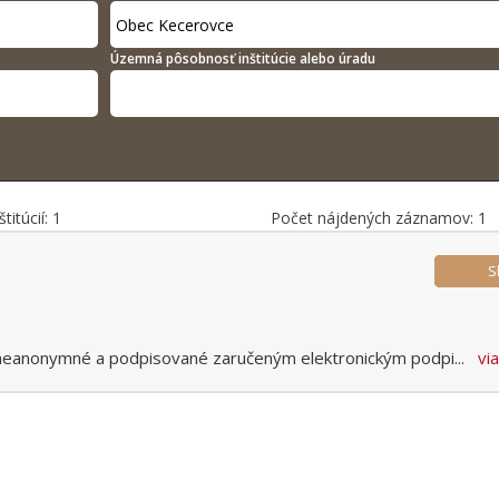
Územná pôsobnosť inštitúcie alebo úradu
titúcií: 1
Počet nájdených záznamov: 1
S
e neanonymné a podpisované zaručeným elektronickým podpi
...
vi