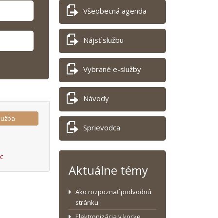
Všeobecná agenda
Nájsť službu
Vybrané e-služby
Návody
lužba
Sprievodca
ac
Aktuálne témy
Ako rozpoznať podvodnú
stránku
Elektronizácia v kocke