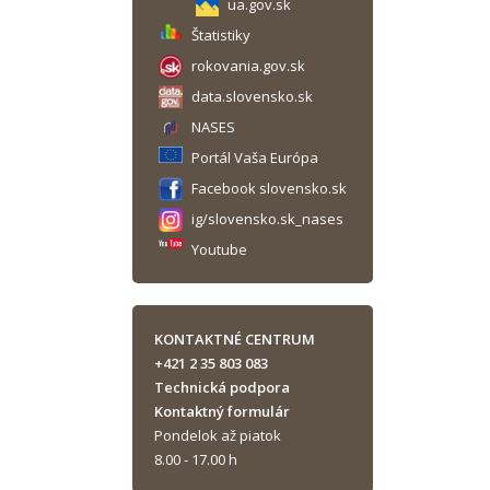
ua.gov.sk
Štatistiky
rokovania.gov.sk
data.slovensko.sk
NASES
Portál Vaša Európa
Facebook slovensko.sk
ig/slovensko.sk_nases
Youtube
KONTAKTNÉ CENTRUM
+421 2 35 803 083
Technická podpora
Kontaktný formulár
Pondelok až piatok
8.00 - 17.00 h