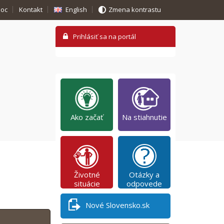
oc
Kontakt
English
Zmena kontrastu
Ako začať
Na stiahnutie
Životné
Otázky a
situácie
odpovede
Nové Slovensko.sk