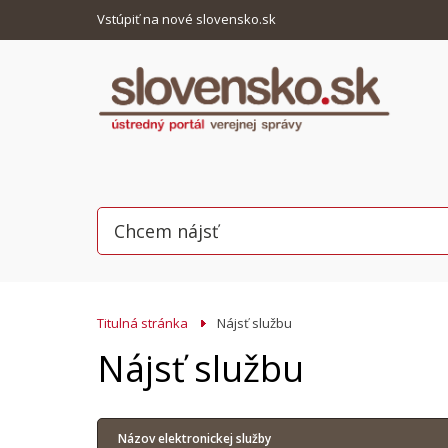
Vstúpiť na nové slovensko.sk
Titulná stránka
Nájsť službu
Nájsť službu
Názov elektronickej služby