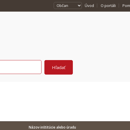
Úvod
O portáli
Pom
Názov inštitúcie alebo úradu