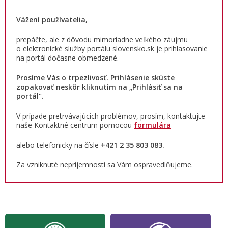
Vážení používatelia,
prepáčte, ale z dôvodu mimoriadne veľkého záujmu
o elektronické služby portálu slovensko.sk je prihlasovanie
na portál dočasne obmedzené.
Prosíme Vás o trpezlivosť. Prihlásenie skúste
zopakovať neskôr kliknutím na „Prihlásiť sa na
portál".
V prípade pretrvávajúcich problémov, prosím, kontaktujte
naše Kontaktné centrum pomocou
formulára
alebo
telefonicky na čísle
+421 2 35 803 083.
Za vzniknuté nepríjemnosti sa Vám ospravedlňujeme.