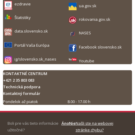
ezdravie
ua.gov.sk
Štatistiky
rokovania.gov.sk
data.slovensko.sk
NASES
Portál Vaša Európa
Facebook slovensko.sk
ig/slovensko.sk_nases
Youtube
KONTAKTNÉ CENTRUM
+421 2 35 803 083
Technická podpora
Kontaktný formulár
Pondelok až piatok
8.00 - 17.00 h
Tlač obsahu
Boli pre vás tieto informácie
Áno
Nie
Našli ste na webovej
užitočné?
stránke chybu?