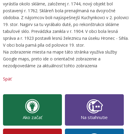
vyrástla okolo sklárne, založenej r. 1744, nový objekt bol
postavený r. 1762. Skláreň bola prenajímaná na dvojročné
obdobia. Z nájomcov boli najúspešnejší Kuchynkovci v 2. polovici
19. stor. Najprv sa tu vyrábalo duté, po rekonštrukcii sklárne
tabuľové sklo. Prevádzka zanikla v r. 1904. V obci bola lesná
správa a r. 1923 postavili lesnú železnicu na úseku Hronec - Sihla.
V obci bola parná píla od polovice 19. stor.
Na zobrazenie miesta na mape táto stránka využíva služby
Google maps, preto ide o orientačné zobrazenie a
nezodpovedáme za aktuálnosť tohto zobrazenia
Späť
Ako začať
Na stiahnutie