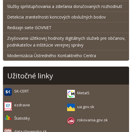
Služby sprístupňovania a zdieľania doručovaných rozhodnutí
Detekcia zraniteľnosti koncových obslužných bodov
Redizajn siete GOVNET
Zvyšovanie úžitkovej hodnoty digitálnych služieb pre občanov,
podnikateľov a inštitúcie verejnej správy
Modernizácia Ústredného Kontaktného Centra
Užitočné linky
SK-CERT
MetaIS
ezdravie
ua.gov.sk
Štatistiky
rokovania.gov.sk
data.slovensko.sk