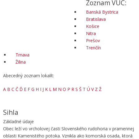
Zoznam VÚC:
Banská Bystrica
Bratislava
Košice
Nitra
Prešov
Trenčín
Trnava
Žilina
Abecedný zoznam lokalít:
A
B
C
Č
Ď
E
F
G
H
I
J
K
L
M
N
O
P
R
S
Š
T
Ú
V
Z
Ž
Sihla
Základné údaje
Obec leží vo vrcholovej časti Slovenského rudohoria v pramennej
oblasti Kamenistého potoka. Vznikla ako komorská osada, ktorá