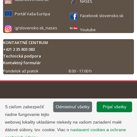
NASES
Portál Vaša Európa
Facebook slovensko.sk
ig/slovensko.sk_nases
Youtube
KONTAKTNÉ CENTRUM
+421 2 35 803 083
Technická podpora
Kontaktný formulár
Pondelok až piatok
8.00 - 17.00 h
Tlač obsahu
©
2013 - 2026, Slovensko.sk
Prevádzku stránky
S cieľom zabezpečiť
Odmietnuť všetky
Prijať všetky
Informácie zverejnené na portáli
www.slovensko.sk a správu jej
riadne fungovanie tejto
majú informatívny charakter.
obsahu zabezpečuje
webovej lokality ukladáme niekedy na vašom zariadení malé
Národná agentúra pre sieťové a
dátové súbory, tzv. cookie. Viac o
nastavení cookies
a
ochrane
elektronické služby
.