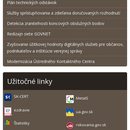
Plán technických odstávok
Služby sprístupňovania a zdieľania doručovaných rozhodnutí
Detekcia zraniteľnosti koncových obslužných bodov
Redizajn siete GOVNET
Zvyšovanie úžitkovej hodnoty digitálnych služieb pre občanov,
podnikateľov a inštitúcie verejnej správy
Modernizácia Ústredného Kontaktného Centra
Užitočné linky
SK-CERT
MetaIS
ezdravie
ua.gov.sk
Štatistiky
rokovania.gov.sk