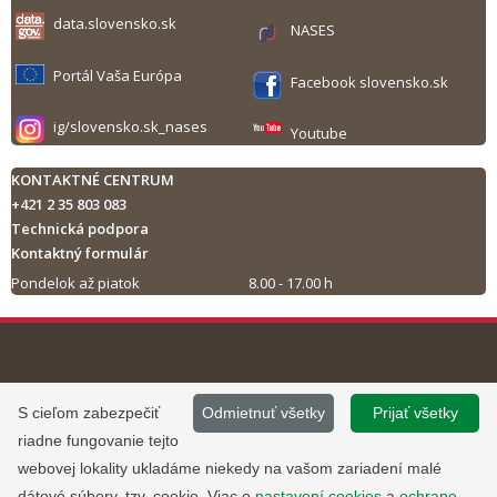
data.slovensko.sk
NASES
Portál Vaša Európa
Facebook slovensko.sk
ig/slovensko.sk_nases
Youtube
KONTAKTNÉ CENTRUM
+421 2 35 803 083
Technická podpora
Kontaktný formulár
Pondelok až piatok
8.00 - 17.00 h
Tlač obsahu
©
2013 - 2026, Slovensko.sk
Prevádzku stránky
S cieľom zabezpečiť
Odmietnuť všetky
Prijať všetky
Informácie zverejnené na portáli
www.slovensko.sk a správu jej
riadne fungovanie tejto
majú informatívny charakter.
obsahu zabezpečuje
webovej lokality ukladáme niekedy na vašom zariadení malé
Národná agentúra pre sieťové a
dátové súbory, tzv. cookie. Viac o
nastavení cookies
a
ochrane