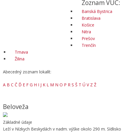
Zoznam VÚC:
Banská Bystrica
Bratislava
Košice
Nitra
Prešov
Trenčín
Trnava
Žilina
Abecedný zoznam lokalít:
A
B
C
Č
Ď
E
F
G
H
I
J
K
L
M
N
O
P
R
S
Š
T
Ú
V
Z
Ž
Beloveža
Základné údaje
Leží v Nízkych Beskydách v nadm. výške okolo 290 m. Sídlisko