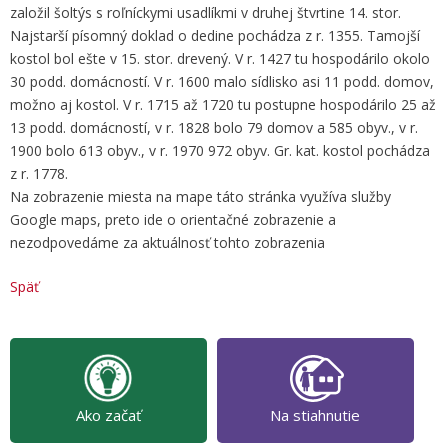
založil šoltýs s roľníckymi usadlíkmi v druhej štvrtine 14. stor.
Najstarší písomný doklad o dedine pochádza z r. 1355. Tamojší
kostol bol ešte v 15. stor. drevený. V r. 1427 tu hospodárilo okolo
30 podd. domácností. V r. 1600 malo sídlisko asi 11 podd. domov,
možno aj kostol. V r. 1715 až 1720 tu postupne hospodárilo 25 až
13 podd. domácností, v r. 1828 bolo 79 domov a 585 obyv., v r.
1900 bolo 613 obyv., v r. 1970 972 obyv. Gr. kat. kostol pochádza
z r. 1778.
Na zobrazenie miesta na mape táto stránka využíva služby
Google maps, preto ide o orientačné zobrazenie a
nezodpovedáme za aktuálnosť tohto zobrazenia
Späť
Ako začať
Na stiahnutie