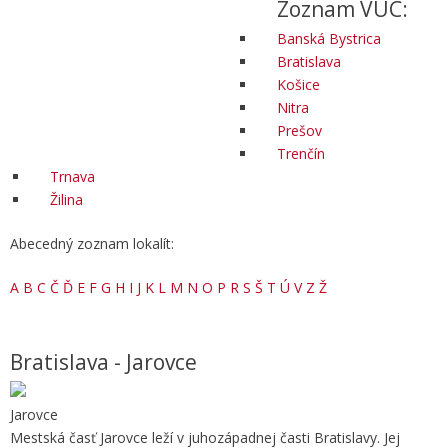
Zoznam VÚC:
Banská Bystrica
Bratislava
Košice
Nitra
Prešov
Trenčín
Trnava
Žilina
Abecedný zoznam lokalít:
A
B
C
Č
Ď
E
F
G
H
I
J
K
L
M
N
O
P
R
S
Š
T
Ú
V
Z
Ž
Bratislava - Jarovce
Jarovce
Mestská časť Jarovce leží v juhozápadnej časti Bratislavy. Jej