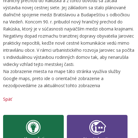
hraničný prechod do Rakúska a z tohto dôvodu sa začala
výstavba novej cestnej siete. Jej základom sa stalo plánované
diaľničné spojenie medzi Bratislavou a Budapešťou s odbočkou
na Viedeň. Koncom 90. r. pribudol nový hraničný prechod do
Rakúska, ktorý je v súčasnosti najväčším medzi oboma krajinami.
Negatívny dopad rozmachu tranzitnej dopravy obyvatelia Jaroviec
prakticky nepocítili, keďže nové cestné komunikácie vedú mimo
intravilánu obce. V rámci urbanistického rozvoja Jaroviec sa počíta
s individuálnou výstavbou rodinných domov tak, aby nenarušila
vidiecky vzhľad tejto mestskej časti.
Na zobrazenie miesta na mape táto stránka využíva služby
Google maps, preto ide o orientačné zobrazenie a
nezodpovedáme za aktuálnosť tohto zobrazenia
Späť