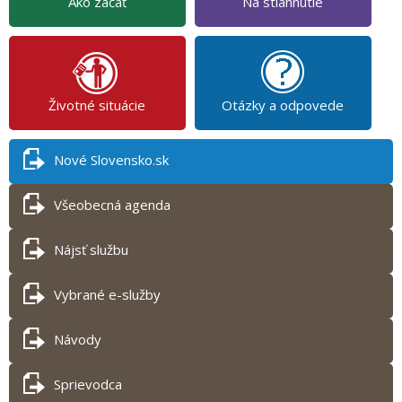
Ako začať
Na stiahnutie
Životné situácie
Otázky a odpovede
Nové Slovensko.sk
Všeobecná agenda
Nájsť službu
Vybrané e-služby
Návody
Sprievodca