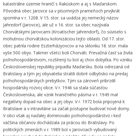
katastrálne územie hraničí s Rakúskom a aj s Maďarskom.
Pôvodná obec Jarovce sa v písomných prameňoch prvýkrát
spomína v r. 1208. V 15. stor. sa uvádza jej nemecký názov
Jahredorf (Jarovce), ale už v 16. stor. sa obec nazývala
Chorvátskymi Jarovcami (Kroatischer Jahrendorf), čo súviselo s
mohutnou chorvátskou kolonizáciou tejto oblasti. Od 17. stor.
obec patrila rodine Eszterházyovcov a na sklonku 18. stor. mala
vyše 500 obyv. Takmer všetci boli Chorváti. Prevažná časť sa živila
poľnohospodárstvom, rozšírený tu bol aj chov dobytka. Po vzniku
Československej republiky pripadla Maďarsku. Bola odrezaná od
Bratislavy a tým jej obyvatelia stratili dobré odbytisko na predaj
poľnohospodárskych prebytkov. Tým sa zároveň pribrzdil
hospodársky rozvoj obce. V r. 1946 sa stala súčasťou
Československa, ale vznik hraničného pásma v r. 1949 mal
negatívny dopad na obec a jej obyv. V r. 1972 bola pripojená k
Bratislave a v intraviláne sa začali postupne budovať nové domy.
V obci však aj naďalej dominovalo poľnohospodárstvo i keď
väčšina občanov dochádzala za prácou do Bratislavy. Po
politických zmenách v r. 1989 bol v Jarovciach vybudovaný