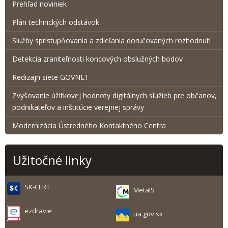
Prehľad noviniek
Plán technických odstávok
Služby sprístupňovania a zdieľania doručovaných rozhodnutí
Detekcia zraniteľnosti koncových obslužných bodov
Redizajn siete GOVNET
Zvyšovanie úžitkovej hodnoty digitálnych služieb pre občanov,
podnikateľov a inštitúcie verejnej správy
Modernizácia Ústredného Kontaktného Centra
Užitočné linky
SK-CERT
MetaIS
ezdravie
ua.gov.sk