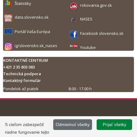
Štatistiky
rokovania.gov.sk
data.slovensko.sk
NASES
Portál Vaša Európa
Facebook slovensko.sk
ig/slovensko.sk_nases
Youtube
KONTAKTNÉ CENTRUM
+421 2 35 803 083
Technická podpora
Kontaktný formulár
Pondelok až piatok
8.00 - 17.00 h
Tlač obsahu
©
2013 - 2026, Slovensko.sk
Prevádzku stránky
S cieľom zabezpečiť
Odmietnuť všetky
Prijať všetky
Informácie zverejnené na portáli
www.slovensko.sk a správu jej
riadne fungovanie tejto