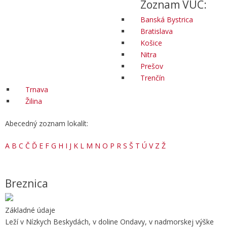
Zoznam VÚC:
Banská Bystrica
Bratislava
Košice
Nitra
Prešov
Trenčín
Trnava
Žilina
Abecedný zoznam lokalít:
A
B
C
Č
Ď
E
F
G
H
I
J
K
L
M
N
O
P
R
S
Š
T
Ú
V
Z
Ž
Breznica
Základné údaje
Leží v Nízkych Beskydách, v doline Ondavy, v nadmorskej výške