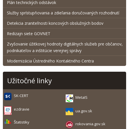
Plán technických odstávok
Služby sprístupňovania a zdieľania doručovaných rozhodnutí
Detekcia zraniteľnosti koncových obslužných bodov
Redizajn siete GOVNET
Zvyšovanie úžitkovej hodnoty digitálnych služieb pre občanov,
podnikateľov a inštitúcie verejnej správy
Modernizácia Ústredného Kontaktného Centra
Užitočné linky
SK-CERT
MetaIS
ezdravie
ua.gov.sk
Štatistiky
rokovania.gov.sk