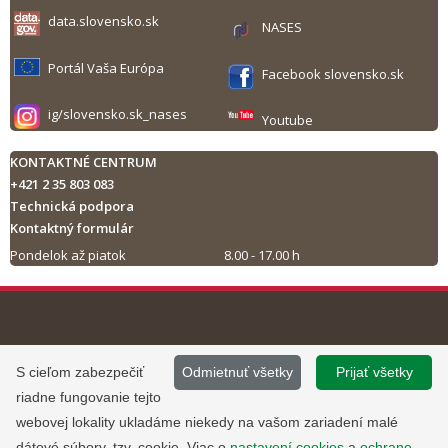
data.slovensko.sk
NASES
Portál Vaša Európa
Facebook slovensko.sk
ig/slovensko.sk_nases
Youtube
KONTAKTNÉ CENTRUM
+421 2 35 803 083
Technická podpora
Kontaktný formulár
Pondelok až piatok
8.00 - 17.00 h
Tlač obsahu
©
2013 - 2026, Slovensko.sk
Prevádzku stránky
S cieľom zabezpečiť
Odmietnuť všetky
Prijať všetky
Informácie zverejnené na portáli
www.slovensko.sk a správu jej
riadne fungovanie tejto
majú informatívny charakter.
obsahu zabezpečuje
webovej lokality ukladáme niekedy na vašom zariadení malé
Národná agentúra pre sieťové a
dátové súbory, tzv. cookie. Viac o
nastavení cookies
a
ochrane