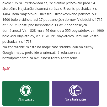
okolo 175 m. Predpokladá sa, že sídlisko jestvovalo pred 14.
storočím. Najstaršia písomná správa o Breznici pochádza z r.
1404. Bola majetkovou súčasťou stropkovského panstva. V r.
1600 bolo v sídlisku asi 27 poddanských domov. V období r. 1715
až 1720 tu postupne hospodárilo 11 až 7 poddanských
domácností. V r. 1828 mala 76 domov a 555 obyvateľov, v r. 1900
bolo 459 obyvateľov, v r. 1970 791 obyvateľov. Rím. kat. kostol
pochádza z r. 1763.
Na zobrazenie miesta na mape táto stránka využíva služby
Google maps, preto ide o orientačné zobrazenie a
nezodpovedáme za aktuálnosť tohto zobrazenia
Späť
Ako začať
Na stiahnutie