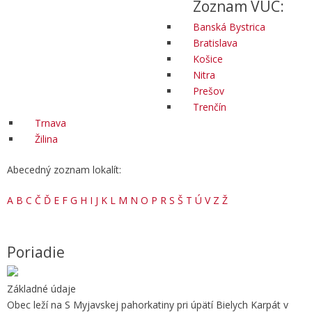
Zoznam VÚC:
Banská Bystrica
Bratislava
Košice
Nitra
Prešov
Trenčín
Trnava
Žilina
Abecedný zoznam lokalít:
A
B
C
Č
Ď
E
F
G
H
I
J
K
L
M
N
O
P
R
S
Š
T
Ú
V
Z
Ž
Poriadie
Základné údaje
Obec leží na S Myjavskej pahorkatiny pri úpätí Bielych Karpát v