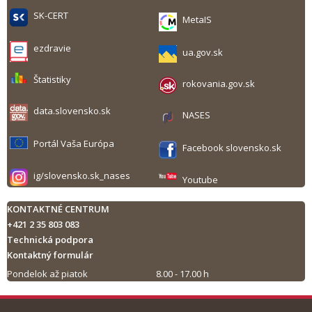
SK-CERT
MetaIS
ezdravie
ua.gov.sk
Štatistiky
rokovania.gov.sk
data.slovensko.sk
NASES
Portál Vaša Európa
Facebook slovensko.sk
ig/slovensko.sk_nases
Youtube
KONTAKTNÉ CENTRUM
+421 2 35 803 083
Technická podpora
Kontaktný formulár
Pondelok až piatok
8.00 - 17.00 h
Tlač obsahu