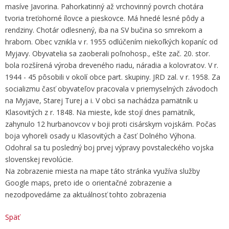
masíve Javorina. Pahorkatinný až vrchovinný povrch chotára
tvoria treťohorné ílovce a pieskovce. Má hnedé lesné pôdy a
rendziny. Chotár odlesnený, iba na SV bučina so smrekom a
hrabom. Obec vznikla v r. 1955 odlúčením niekoľkých kopaníc od
Myjavy. Obyvatelia sa zaoberali poľnohosp., ešte zač. 20. stor.
bola rozšírená výroba dreveného riadu, náradia a kolovratov. V r.
1944 - 45 pôsobili v okolí obce part. skupiny. JRD zal. v r. 1958. Za
socializmu časť obyvateľov pracovala v priemyselných závodoch
na Myjave, Starej Turej a i. V obci sa nachádza pamätník u
Klasovitých z r. 1848. Na mieste, kde stojí dnes pamätník,
zahynulo 12 hurbanovcov v boji proti cisárskym vojskám. Počas
boja vyhoreli osady u Klasovitých a časť Dolného Výhona.
Odohral sa tu posledný boj prvej výpravy povstaleckého vojska
slovenskej revolúcie.
Na zobrazenie miesta na mape táto stránka využíva služby
Google maps, preto ide o orientačné zobrazenie a
nezodpovedáme za aktuálnosť tohto zobrazenia
Späť