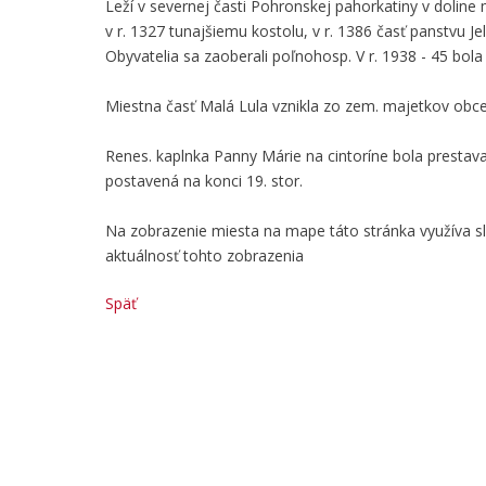
Leží v severnej časti Pohronskej pahorkatiny v doline
v r. 1327 tunajšiemu kostolu, v r. 1386 časť panstvu Jel
Obyvatelia sa zaoberali poľnohosp. V r. 1938 - 45 bol
Miestna časť Malá Lula vznikla zo zem. majetkov obce 
Renes. kaplnka Panny Márie na cintoríne bola prestavaná
postavená na konci 19. stor.
Na zobrazenie miesta na mape táto stránka využíva 
aktuálnosť tohto zobrazenia
Späť