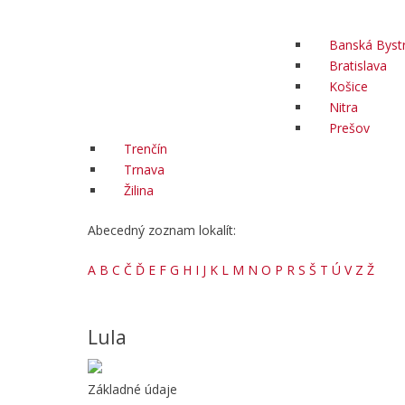
Banská Bystr
Bratislava
Košice
Nitra
Prešov
Trenčín
Trnava
Žilina
Abecedný zoznam lokalít:
A
B
C
Č
Ď
E
F
G
H
I
J
K
L
M
N
O
P
R
S
Š
T
Ú
V
Z
Ž
Lula
Základné údaje