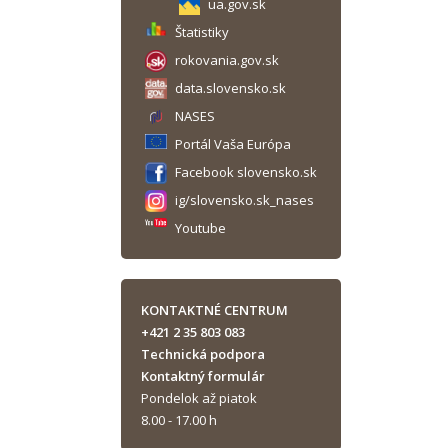
ua.gov.sk
Štatistiky
rokovania.gov.sk
data.slovensko.sk
NASES
Portál Vaša Európa
Facebook slovensko.sk
ig/slovensko.sk_nases
Youtube
KONTAKTNÉ CENTRUM
+421 2 35 803 083
Technická podpora
Kontaktný formulár
Pondelok až piatok
8.00 - 17.00 h