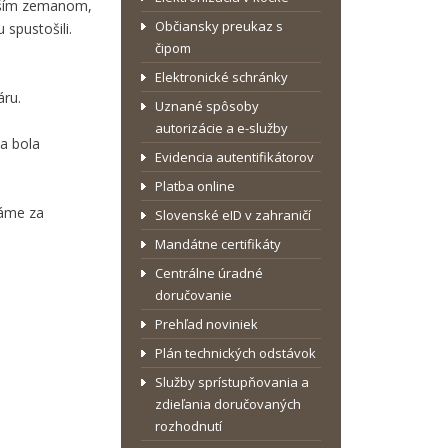
najším zemanom,
Občiansky preukaz s
 spustošili.
čipom
Elektronické schránky
áru.
Uznané spôsoby
autorizácie a e-služby
ia bola
Evidencia autentifikátorov
Platba online
dáme za
Slovenské eID v zahraničí
Mandátne certifikáty
Centrálne úradné
doručovanie
Prehľad noviniek
Plán technických odstávok
Služby sprístupňovania a
zdieľania doručovaných
rozhodnutí