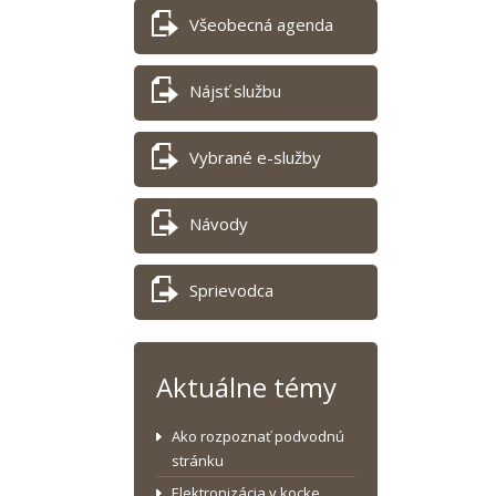
Všeobecná agenda
Nájsť službu
Vybrané e-služby
Návody
Sprievodca
Aktuálne témy
Ako rozpoznať podvodnú
stránku
Elektronizácia v kocke