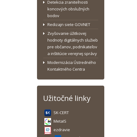
Detekcia zraniteľnosti
koncových obslužných
bodov
Redizajn siete GOVNET
Zvyšovanie úžitkovej
hodnoty digitálnych služieb
pre občanov, podnikateľov
a inštitúcie verejnej správy
Modernizácia Ústredného
Kontaktného Centra
Užitočné linky
SK-CERT
MetaIS
ezdravie