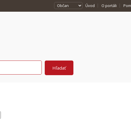
Úvod
O portáli
Pom