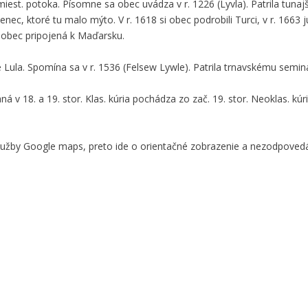
 miest. potoka. Písomne sa obec uvádza v r. 1226 (Lyvla). Patrila tu
enec, ktoré tu malo mýto. V r. 1618 si obec podrobili Turci, v r. 1663 ju
a obec pripojená k Maďarsku.
Lula. Spomína sa v r. 1536 (Felsew Lywle). Patrila trnavskému semin
 v 18. a 19. stor. Klas. kúria pochádza zo zač. 19. stor. Neoklas. kúr
služby Google maps, preto ide o orientačné zobrazenie a nezodpove