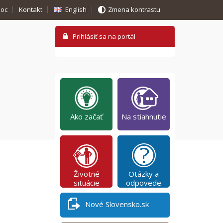
oc
Kontakt
English
Zmena kontrastu
Ako začať
Na stiahnutie
Životné
Otázky a
situácie
odpovede
Nové Slovensko.sk