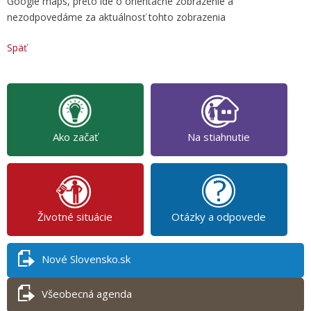
Google maps, preto ide o orientačné zobrazenie a
nezodpovedáme za aktuálnosť tohto zobrazenia
Späť
Ako začať
Na stiahnutie
Životné situácie
Otázky a odpovede
Nové Slovensko.sk
Všeobecná agenda