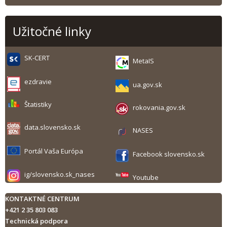
Užitočné linky
SK-CERT
MetaIS
ezdravie
ua.gov.sk
Štatistiky
rokovania.gov.sk
data.slovensko.sk
NASES
Portál Vaša Európa
Facebook slovensko.sk
ig/slovensko.sk_nases
Youtube
KONTAKTNÉ CENTRUM
+421 2 35 803 083
Technická podpora