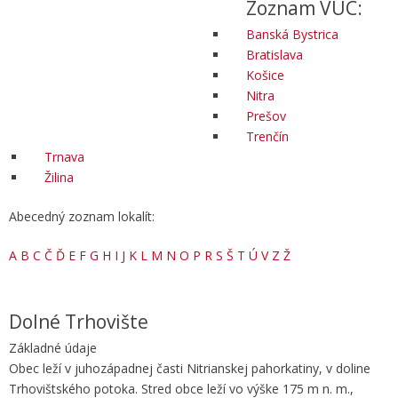
Zoznam VÚC:
Banská Bystrica
Bratislava
Košice
Nitra
Prešov
Trenčín
Trnava
Žilina
Abecedný zoznam lokalít:
A
B
C
Č
Ď
E
F
G
H
I
J
K
L
M
N
O
P
R
S
Š
T
Ú
V
Z
Ž
Dolné Trhovište
Základné údaje
Obec leží v juhozápadnej časti Nitrianskej pahorkatiny, v doline
Trhovištského potoka. Stred obce leží vo výške 175 m n. m.,