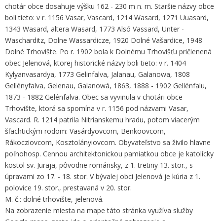
chotár obce dosahuje výšku 162 - 230 m n. m. Staršie názvy obce
boli tieto: v r. 1156 Vasar, Vascard, 1214 Wasard, 1271 Uuasard,
1343 Wasard, altera Wasard, 1773 Alsó Vassard, Unter -
Wascharditz, Dolne Wassardicze, 1920 Dolné Vašardice, 1948
Dolné Trhovište. Po r. 1902 bola k Dolnému Trhovišťu pričlenená
obec Jelenová, ktorej historické názvy boli tieto: v r. 1404
Kylyanvasardya, 1773 Gelinfalva, Jalanau, Galanowa, 1808
Gellényfalva, Gelenau, Galanowá, 1863, 1888 - 1902 Gellénfalu,
1873 - 1882 Gelénfalva. Obec sa vyvinula v chotári obce
Trhovište, ktorá sa spomína v r. 1156 pod názvami Vasar,
Vascard. R. 1214 patrila Nitrianskemu hradu, potom viacerým
šľachtickým rodom: Vasárdyovcom, Benköovcom,
Rákocziovcom, Kosztolányiovcom. Obyvateľstvo sa živilo hlavne
poľnohosp. Cennou architektonickou pamiatkou obce je katolícky
kostol sv. Juraja, pôvodne románsky, z 1. tretiny 13. stor., s
úpravami zo 17. - 18. stor. V bývalej obci Jelenová je kúria z 1.
polovice 19. stor., prestavaná v 20. stor.
M. č.: dolné trhovište, jelenová.
Na zobrazenie miesta na mape táto stránka využíva služby