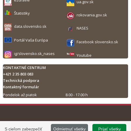
ezdravie
ua.gov.sk
Štatistiky
rokovania.gov.sk
data.slovensko.sk
NASES
Portál Vaša Európa
Facebook slovensko.sk
ig/slovensko.sk_nases
Youtube
KONTAKTNÉ CENTRUM
+421 2 35 803 083
Technická podpora
Kontaktný formulár
Pondelok až piatok
8.00 - 17.00 h
Tlač obsahu
©
2013 - 2026, Slovensko.sk
Prevádzku stránky
S cieľom zabezpečiť
Odmietnuť všetky
Prijať všetky