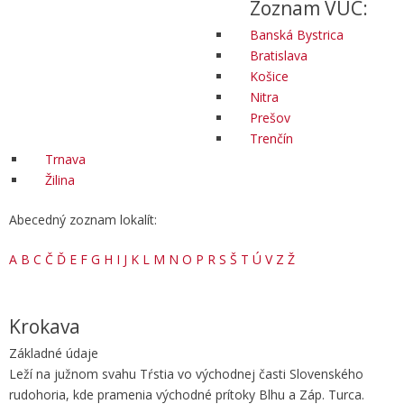
Zoznam VÚC:
Banská Bystrica
Bratislava
Košice
Nitra
Prešov
Trenčín
Trnava
Žilina
Abecedný zoznam lokalít:
A
B
C
Č
Ď
E
F
G
H
I
J
K
L
M
N
O
P
R
S
Š
T
Ú
V
Z
Ž
Krokava
Základné údaje
Leží na južnom svahu Tŕstia vo východnej časti Slovenského
rudohoria, kde pramenia východné prítoky Blhu a Záp. Turca.