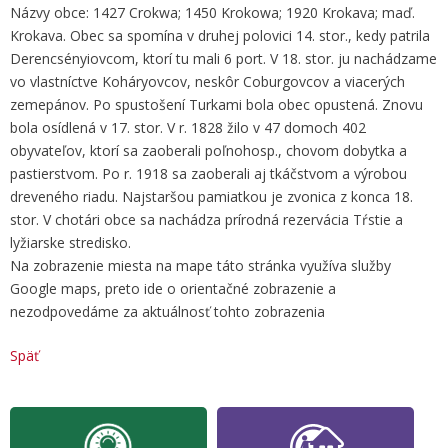
Názvy obce: 1427 Crokwa; 1450 Krokowa; 1920 Krokava; maď.
Krokava. Obec sa spomína v druhej polovici 14. stor., kedy patrila
Derencsényiovcom, ktorí tu mali 6 port. V 18. stor. ju nachádzame
vo vlastníctve Koháryovcov, neskôr Coburgovcov a viacerých
zemepánov. Po spustošení Turkami bola obec opustená. Znovu
bola osídlená v 17. stor. V r. 1828 žilo v 47 domoch 402
obyvateľov, ktorí sa zaoberali poľnohosp., chovom dobytka a
pastierstvom. Po r. 1918 sa zaoberali aj tkáčstvom a výrobou
dreveného riadu. Najstaršou pamiatkou je zvonica z konca 18.
stor. V chotári obce sa nachádza prírodná rezervácia Tŕstie a
lyžiarske stredisko.
Na zobrazenie miesta na mape táto stránka využíva služby
Google maps, preto ide o orientačné zobrazenie a
nezodpovedáme za aktuálnosť tohto zobrazenia
Späť