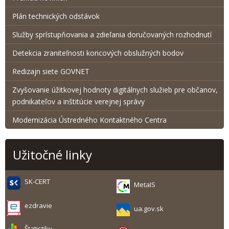
Plán technických odstávok
Služby sprístupňovania a zdieľania doručovaných rozhodnutí
Detekcia zraniteľnosti koncových obslužných bodov
Redizajn siete GOVNET
Zvyšovanie úžitkovej hodnoty digitálnych služieb pre občanov,
podnikateľov a inštitúcie verejnej správy
Modernizácia Ústredného Kontaktného Centra
Užitočné linky
SK-CERT
MetaIS
ezdravie
ua.gov.sk
Štatistiky