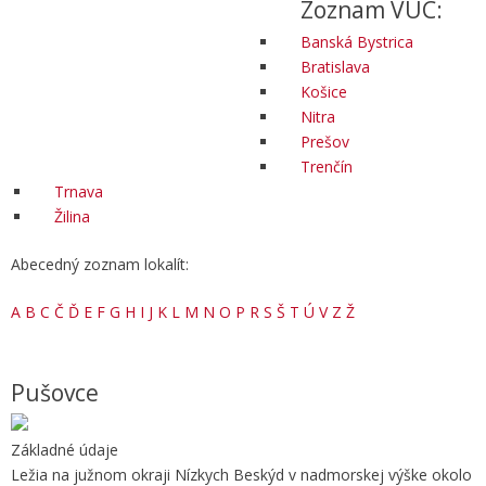
Zoznam VÚC:
Banská Bystrica
Bratislava
Košice
Nitra
Prešov
Trenčín
Trnava
Žilina
Abecedný zoznam lokalít:
A
B
C
Č
Ď
E
F
G
H
I
J
K
L
M
N
O
P
R
S
Š
T
Ú
V
Z
Ž
Pušovce
Základné údaje
Ležia na južnom okraji Nízkych Beskýd v nadmorskej výške okolo