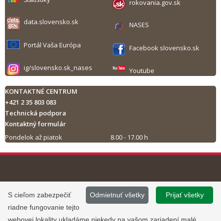
rokovania.gov.sk
data.slovensko.sk
NASES
Portál Vaša Európa
Facebook slovensko.sk
ig/slovensko.sk_nases
Youtube
KONTAKTNÉ CENTRUM
+421 2 35 803 083
Technická podpora
Kontaktný formulár
Pondelok až piatok
8.00 - 17.00 h
Tlač obsahu
©
2013 - 2026, Slovensko.sk
Prevádzku stránky
S cieľom zabezpečiť
Odmietnuť všetky
Prijať všetky
Informácie zverejnené na portáli
www.slovensko.sk a správu jej
riadne fungovanie tejto
majú informatívny charakter.
obsahu zabezpečuje
webovej lokality ukladáme niekedy na vašom zariadení malé