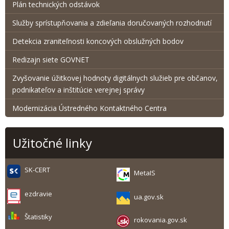
Plán technických odstávok
Služby sprístupňovania a zdieľania doručovaných rozhodnutí
Detekcia zraniteľnosti koncových obslužných bodov
Redizajn siete GOVNET
Zvyšovanie úžitkovej hodnoty digitálnych služieb pre občanov,
podnikateľov a inštitúcie verejnej správy
Modernizácia Ústredného Kontaktného Centra
Užitočné linky
SK-CERT
MetaIS
ezdravie
ua.gov.sk
Štatistiky
rokovania.gov.sk