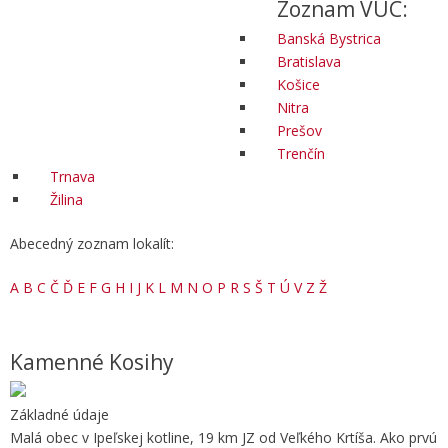
Zoznam VÚC:
Banská Bystrica
Bratislava
Košice
Nitra
Prešov
Trenčín
Trnava
Žilina
Abecedný zoznam lokalít:
A
B
C
Č
Ď
E
F
G
H
I
J
K
L
M
N
O
P
R
S
Š
T
Ú
V
Z
Ž
Kamenné Kosihy
Základné údaje
Malá obec v Ipeľskej kotline, 19 km JZ od Veľkého Krtíša. Ako prvú