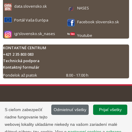
data.slovensko.sk
NASES
Portál Vaša Európa
Facebook slovensko.sk
ig/slovensko.sk_nases
Youtube
KONTAKTNÉ CENTRUM
+421 2 35 803 083
Technická podpora
Kontaktný formulár
Pondelok až piatok
8.00 - 17.00 h
Tlač obsahu
©
2013 - 2026, Slovensko.sk
Prevádzku stránky
S cieľom zabezpečiť
Odmietnuť všetky
Prijať všetky
Informácie zverejnené na portáli
www.slovensko.sk a správu jej
riadne fungovanie tejto
majú informatívny charakter.
obsahu zabezpečuje
webovej lokality ukladáme niekedy na vašom zariadení malé
Národná agentúra pre sieťové a
dátové súbory, tzv. cookie. Viac o
nastavení cookies
a
ochrane