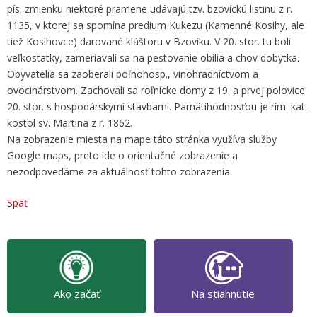
pís. zmienku niektoré pramene udávajú tzv. bzovíckú listinu z r.
1135, v ktorej sa spomína predium Kukezu (Kamenné Kosihy, ale
tiež Kosihovce) darované kláštoru v Bzovíku. V 20. stor. tu boli
veľkostatky, zameriavali sa na pestovanie obilia a chov dobytka.
Obyvatelia sa zaoberali poľnohosp., vinohradníctvom a
ovocinárstvom. Zachovali sa roľnícke domy z 19. a prvej polovice
20. stor. s hospodárskymi stavbami. Pamätihodnosťou je rím. kat.
kostol sv. Martina z r. 1862.
Na zobrazenie miesta na mape táto stránka využíva služby
Google maps, preto ide o orientačné zobrazenie a
nezodpovedáme za aktuálnosť tohto zobrazenia
Späť
Ako začať
Na stiahnutie