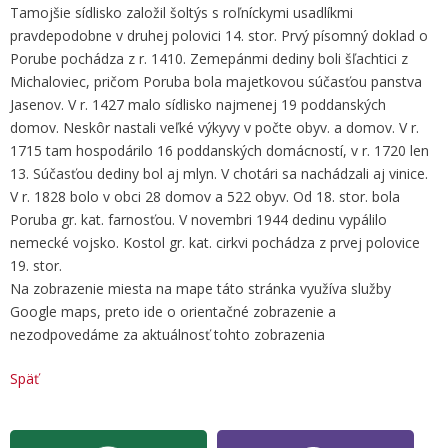
Tamojšie sídlisko založil šoltýs s roľníckymi usadlíkmi
pravdepodobne v druhej polovici 14. stor. Prvý písomný doklad o
Porube pochádza z r. 1410. Zemepánmi dediny boli šľachtici z
Michaloviec, pričom Poruba bola majetkovou súčasťou panstva
Jasenov. V r. 1427 malo sídlisko najmenej 19 poddanských
domov. Neskôr nastali veľké výkyvy v počte obyv. a domov. V r.
1715 tam hospodárilo 16 poddanských domácností, v r. 1720 len
13. Súčasťou dediny bol aj mlyn. V chotári sa nachádzali aj vinice.
V r. 1828 bolo v obci 28 domov a 522 obyv. Od 18. stor. bola
Poruba gr. kat. farnosťou. V novembri 1944 dedinu vypálilo
nemecké vojsko. Kostol gr. kat. cirkvi pochádza z prvej polovice
19. stor.
Na zobrazenie miesta na mape táto stránka využíva služby
Google maps, preto ide o orientačné zobrazenie a
nezodpovedáme za aktuálnosť tohto zobrazenia
Späť