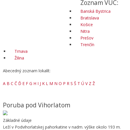
Zoznam VÚC:
Banská Bystrica
Bratislava
Košice
Nitra
Prešov
Trenčín
Trnava
Žilina
Abecedný zoznam lokalít:
A
B
C
Č
Ď
E
F
G
H
I
J
K
L
M
N
O
P
R
S
Š
T
Ú
V
Z
Ž
Poruba pod Vihorlatom
Základné údaje
Leží v Podvihorlatskej pahorkatine v nadm. výške okolo 193 m.