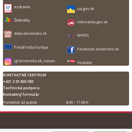
ezdravie
ua.gov.sk
Štatistiky
rokovania.gov.sk
data.slovensko.sk
NASES
Portál Vaša Európa
Facebook slovensko.sk
ig/slovensko.sk_nases
Youtube
KONTAKTNÉ CENTRUM
+421 2 35 803 083
Technická podpora
Kontaktný formulár
Pondelok až piatok
8.00 - 17.00 h
Tlač obsahu