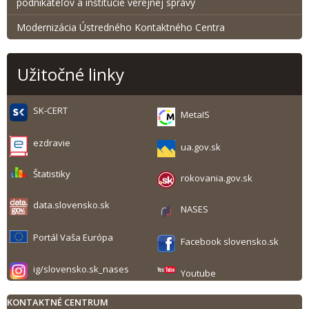
podnikateľov a inštitúcie verejnej správy
Modernizácia Ústredného Kontaktného Centra
Užitočné linky
SK-CERT
MetaIS
ezdravie
ua.gov.sk
Štatistiky
rokovania.gov.sk
data.slovensko.sk
NASES
Portál Vaša Európa
Facebook slovensko.sk
ig/slovensko.sk_nases
Youtube
KONTAKTNÉ CENTRUM