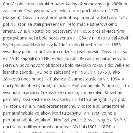
Chotár obce má charakter pahorkatiny až vrchoviny a je väčšinou
zalesnený. Prvá písomná zmienka o obci pochádza z r. 1270
(Bagana). Obyv. sa zaoberali poľnohosp. a vinohradníctvom. Už v
pol. 16. stor. sa stali prívržencami reformácie lutherovského
smeru. Ev. a. v. kostol bol postavený v r. 1656, prešiel viacerými
prestavbami, veža bola postavená v r. 1854. V r. 1816 tu dal Adolf
Nyári postaviť klasicistický kaštieľ, okolo ktorého bol v r. 1856
vysadený park s množstvom cudzokrajných drevín. Obyvatelia sa
v r. 1944 zapojili do SNP, v obci pôsobil Revolučný národný výbor
(RNV). V povojnovom období tu bolo niekoľko rokov sídlo veľkého
lesného závodu. JRD bolo založené v r. 1951. V r. 1976 ju ako
zánikovú obec pripojili k Pukancu. Osamostatnila sa v r. 1994. V
obci pôsobí obecný úrad, resocializačné zariadenie Pahorok, je tu
vysunutá expozícia Tekovského múzea, vodný mlyn. Stavebné
pamiatky: Dva kaštiele (klasicistický z r. 1816 a neogotický z pol.
19. stor.), ev. a. v. neskororenesančný. V kostole sú umiestnené:
pamätná tabuľa vojakov, ktorí tu zahynuli v 1. svet. vojne a
pamätná tabuľa vojakom, ktorí zahynuli v 2. svet. vojne a SNP. V
obci sa narodili významní národovci Michal (1801 - 1874) a