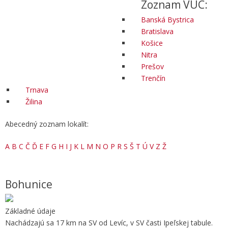
Zoznam VÚC:
Banská Bystrica
Bratislava
Košice
Nitra
Prešov
Trenčín
Trnava
Žilina
Abecedný zoznam lokalít:
A
B
C
Č
Ď
E
F
G
H
I
J
K
L
M
N
O
P
R
S
Š
T
Ú
V
Z
Ž
Bohunice
Základné údaje
Nachádzajú sa 17 km na SV od Levíc, v SV časti Ipeľskej tabule.