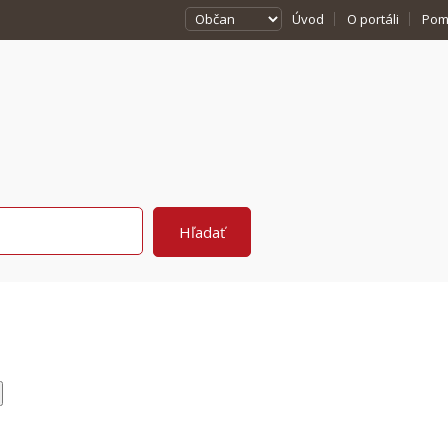
Úvod
O portáli
Pom