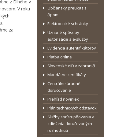
dobne z Dlhého v
Občiansky preukaz s
thovcom. V roku
čipom
ských
a.
Elektronické schránky
dáme za
Uznané spôsoby
autorizácie a e-služby
Evidencia autentifikátorov
Platba online
Slovenské eID v zahraničí
Mandátne certifikáty
Centrálne úradné
doručovanie
Prehľad noviniek
Plán technických odstávok
Služby sprístupňovania a
zdieľania doručovaných
rozhodnutí