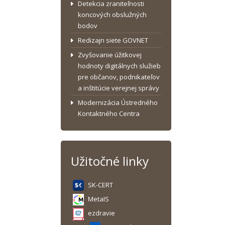
Detekcia zraniteľnosti
koncových obslužných
bodov
Redizajn siete GOVNET
Zvyšovanie úžitkovej
hodnoty digitálnych služieb
pre občanov, podnikateľov
a inštitúcie verejnej správy
Modernizácia Ústredného
Kontaktného Centra
Užitočné linky
SK-CERT
MetaIS
ezdravie