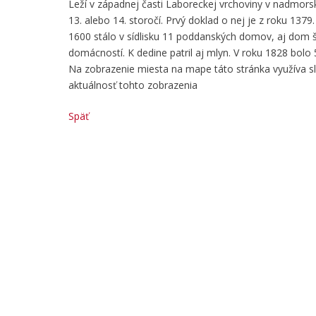
Leží v západnej časti Laboreckej vrchoviny v nadmorsk
13. alebo 14. storočí. Prvý doklad o nej je z roku 13
1600 stálo v sídlisku 11 poddanských domov, aj dom š
domácností. K dedine patril aj mlyn. V roku 1828 bolo
Na zobrazenie miesta na mape táto stránka využíva 
aktuálnosť tohto zobrazenia
Späť