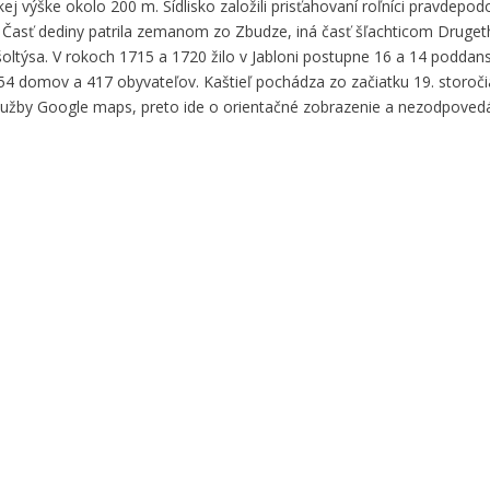
ej výške okolo 200 m. Sídlisko založili prisťahovaní roľníci pravdepo
79. Časť dediny patrila zemanom zo Zbudze, iná časť šľachticom Druge
oltýsa. V rokoch 1715 a 1720 žilo v Jabloni postupne 16 a 14 poddan
 54 domov a 417 obyvateľov. Kaštieľ pochádza zo začiatku 19. storoči
služby Google maps, preto ide o orientačné zobrazenie a nezodpove