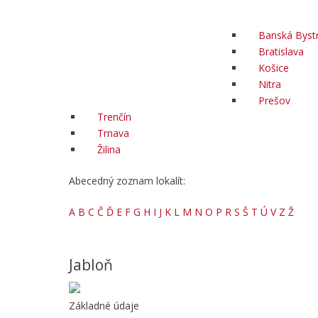
Banská Bystr
Bratislava
Košice
Nitra
Prešov
Trenčín
Trnava
Žilina
Abecedný zoznam lokalít:
A
B
C
Č
Ď
E
F
G
H
I
J
K
L
M
N
O
P
R
S
Š
T
Ú
V
Z
Ž
Jabloň
Základné údaje