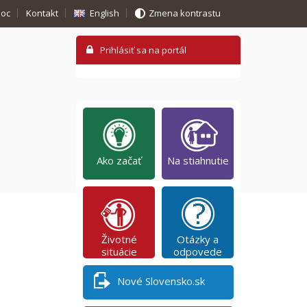
oc
Kontakt
English
Zmena kontrastu
Ako začať
Na stiahnutie
Životné
Otázky a
situácie
odpovede
Nové Slovensko.sk