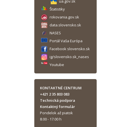
ua.gov.sk
Štatistiky
rokovania.gov.sk
data.slovensko.sk
NASES
Portál Vaša Európa
Facebook slovensko.sk
ig/slovensko.sk_nases
Youtube
KONTAKTNÉ CENTRUM
+421 2 35 803 083
Technická podpora
Kontaktný formulár
Pondelok až piatok
8.00 - 17.00 h