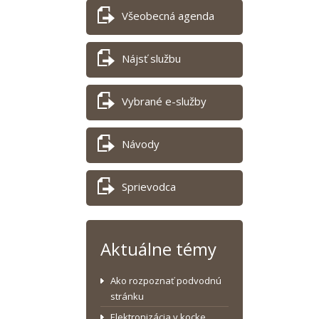
Všeobecná agenda
Nájsť službu
Vybrané e-služby
Návody
Sprievodca
Aktuálne témy
Ako rozpoznať podvodnú
stránku
Elektronizácia v kocke