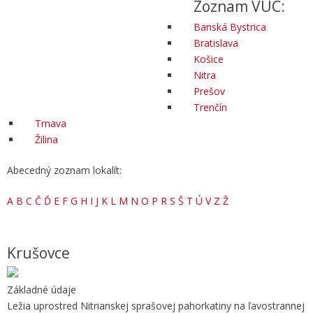
Zoznam VÚC:
Banská Bystrica
Bratislava
Košice
Nitra
Prešov
Trenčín
Trnava
Žilina
Abecedný zoznam lokalít:
A
B
C
Č
Ď
E
F
G
H
I
J
K
L
M
N
O
P
R
S
Š
T
Ú
V
Z
Ž
Krušovce
Základné údaje
Ležia uprostred Nitrianskej sprašovej pahorkatiny na ľavostrannej