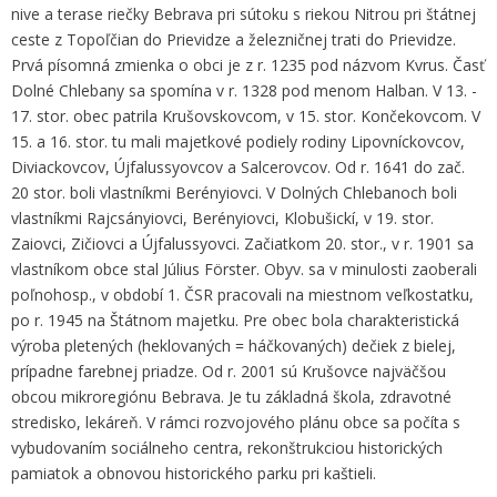
nive a terase riečky Bebrava pri sútoku s riekou Nitrou pri štátnej
ceste z Topoľčian do Prievidze a železničnej trati do Prievidze.
Prvá písomná zmienka o obci je z r. 1235 pod názvom Kvrus. Časť
Dolné Chlebany sa spomína v r. 1328 pod menom Halban. V 13. -
17. stor. obec patrila Krušovskovcom, v 15. stor. Končekovcom. V
15. a 16. stor. tu mali majetkové podiely rodiny Lipovníckovcov,
Diviackovcov, Újfalussyovcov a Salcerovcov. Od r. 1641 do zač.
20 stor. boli vlastníkmi Berényiovci. V Dolných Chlebanoch boli
vlastníkmi Rajcsányiovci, Berényiovci, Klobušickí, v 19. stor.
Zaiovci, Zičiovci a Újfalussyovci. Začiatkom 20. stor., v r. 1901 sa
vlastníkom obce stal Július Förster. Obyv. sa v minulosti zaoberali
poľnohosp., v období 1. ČSR pracovali na miestnom veľkostatku,
po r. 1945 na Štátnom majetku. Pre obec bola charakteristická
výroba pletených (heklovaných = háčkovaných) dečiek z bielej,
prípadne farebnej priadze. Od r. 2001 sú Krušovce najväčšou
obcou mikroregiónu Bebrava. Je tu základná škola, zdravotné
stredisko, lekáreň. V rámci rozvojového plánu obce sa počíta s
vybudovaním sociálneho centra, rekonštrukciou historických
pamiatok a obnovou historického parku pri kaštieli.