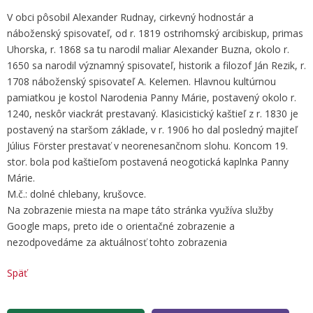
V obci pôsobil Alexander Rudnay, cirkevný hodnostár a
náboženský spisovateľ, od r. 1819 ostrihomský arcibiskup, primas
Uhorska, r. 1868 sa tu narodil maliar Alexander Buzna, okolo r.
1650 sa narodil významný spisovateľ, historik a filozof Ján Rezik, r.
1708 náboženský spisovateľ A. Kelemen. Hlavnou kultúrnou
pamiatkou je kostol Narodenia Panny Márie, postavený okolo r.
1240, neskôr viackrát prestavaný. Klasicistický kaštieľ z r. 1830 je
postavený na staršom základe, v r. 1906 ho dal posledný majiteľ
Július Förster prestavať v neorenesančnom slohu. Koncom 19.
stor. bola pod kaštieľom postavená neogotická kaplnka Panny
Márie.
M.č.: dolné chlebany, krušovce.
Na zobrazenie miesta na mape táto stránka využíva služby
Google maps, preto ide o orientačné zobrazenie a
nezodpovedáme za aktuálnosť tohto zobrazenia
Späť