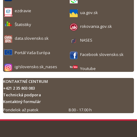
ezdravie
ua.gov.sk
Štatistiky
rokovania.gov.sk
data.slovensko.sk
NASES
Portál Vaša Európa
Facebook slovensko.sk
ig/slovensko.sk_nases
Youtube
KONTAKTNÉ CENTRUM
+421 2 35 803 083
Technická podpora
Kontaktný formulár
Pondelok až piatok
8.00 - 17.00 h
Tlač obsahu