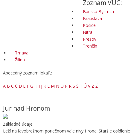
Zoznam VÚC:
Banská Bystrica
Bratislava
Košice
Nitra
Prešov
Trenčín
Trnava
Žilina
Abecedný zoznam lokalít:
A
B
C
Č
Ď
E
F
G
H
I
J
K
L
M
N
O
P
R
S
Š
T
Ú
V
Z
Ž
Jur nad Hronom
Základné údaje
Leží na ľavobrežnom poriečnom vale nivy Hrona. Staršie osídlenie