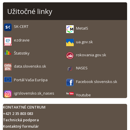
Užitočné linky
SK-CERT
MetaIS
ezdravie
ua.gov.sk
Štatistiky
rokovania.gov.sk
data.slovensko.sk
NASES
Portál Vaša Európa
Facebook slovensko.sk
ig/slovensko.sk_nases
Youtube
KONTAKTNÉ CENTRUM
+421 2 35 803 083
Technická podpora
Kontaktný formulár