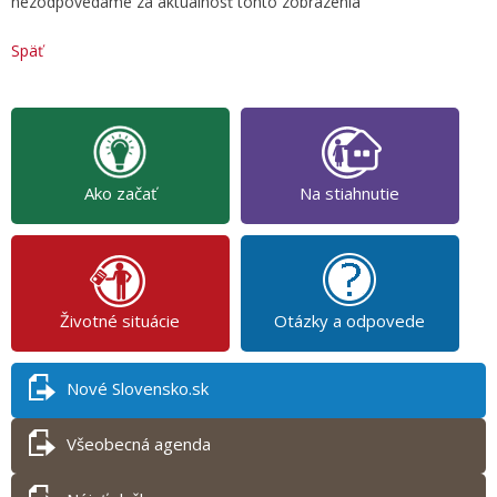
nezodpovedáme za aktuálnosť tohto zobrazenia
Späť
Ako začať
Na stiahnutie
Životné situácie
Otázky a odpovede
Nové Slovensko.sk
Všeobecná agenda