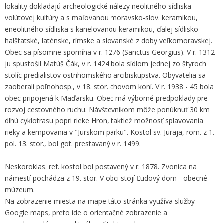
lokality dokladajú archeologické nálezy neolitného sídliska
volútovej kultúry a s maľovanou moravsko-slov. keramikou,
eneolitného sídliska s kanelovanou keramikou, ďalej sídlisko
halštatské, laténske, rímske a slovanské z doby veľkomoravskej.
Obec sa písomne spomína v r. 1276 (Sanctus Georgius). V r. 1312
ju spustošil Matúš Čák, v r. 1424 bola sídlom jednej zo štyroch
stolíc predialistov ostrihomského arcibiskupstva. Obyvatelia sa
zaoberali poľnohosp., v 18. stor. chovom koní. V r. 1938 - 45 bola
obec pripojená k Maďarsku. Obec má výborné predpoklady pre
rozvoj cestovného ruchu. Návštevníkom môže ponúknuť 30 km
dlhú cyklotrasu popri rieke Hron, taktiež možnosť splavovania
rieky a kempovania v "Jurskom parku". Kostol sv. Juraja, rom. z 1.
pol. 13. stor., bol got. prestavaný v r. 1499.
Neskoroklas. ref. kostol bol postavený v r. 1878. Zvonica na
námestí pochádza z 19. stor. V obci stojí Ľudový dom - obecné
múzeum.
Na zobrazenie miesta na mape táto stránka využíva služby
Google maps, preto ide o orientačné zobrazenie a