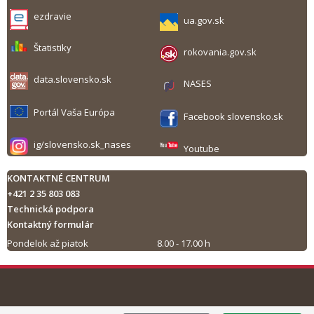
ezdravie
ua.gov.sk
Štatistiky
rokovania.gov.sk
data.slovensko.sk
NASES
Portál Vaša Európa
Facebook slovensko.sk
ig/slovensko.sk_nases
Youtube
KONTAKTNÉ CENTRUM
+421 2 35 803 083
Technická podpora
Kontaktný formulár
Pondelok až piatok
8.00 - 17.00 h
Tlač obsahu