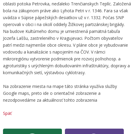
oblasti potoka Petrovka, neďaleko Trenčianskych Teplíc. Založená
bola na zákupnom práve ako Lyhota Petri v r. 1346. Fara sa však
uvádza v Súpise pápežských desiatkov už v r. 1332. Počas SNP
operovali v obci i na okolí oddiely Žižkovej partizánskej brigády.
Na budove Kultúrneho domu je umiestnená pamätná tabuľa
Jozefa Laššu, zastreleného v Kragujevaci. Počtom obyvateľov
patrí medzi najmenšie obce okresu. V pláne obce je vybudovanie
vodovodu a kanalizácie s napojením na ČOV. V rámci
mikroregiónu vytvorenie podmienok pre rozvoj poľnohosp. a
agroturistiky s urýchleným dobudovaním infraštruktúry, dopravy a
komunikačných sietí, výstavbou cyklotrasy.
Na zobrazenie miesta na mape táto stránka využíva služby
Google maps, preto ide o orientačné zobrazenie a
nezodpovedáme za aktuálnosť tohto zobrazenia
Späť