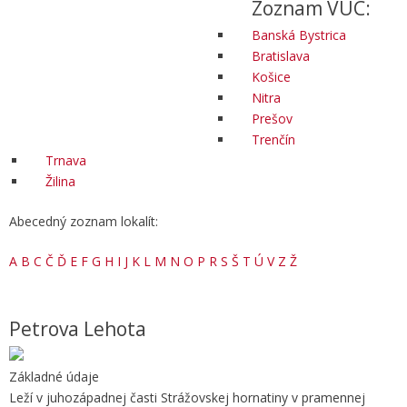
Zoznam VÚC:
Banská Bystrica
Bratislava
Košice
Nitra
Prešov
Trenčín
Trnava
Žilina
Abecedný zoznam lokalít:
A
B
C
Č
Ď
E
F
G
H
I
J
K
L
M
N
O
P
R
S
Š
T
Ú
V
Z
Ž
Petrova Lehota
Základné údaje
Leží v juhozápadnej časti Strážovskej hornatiny v pramennej