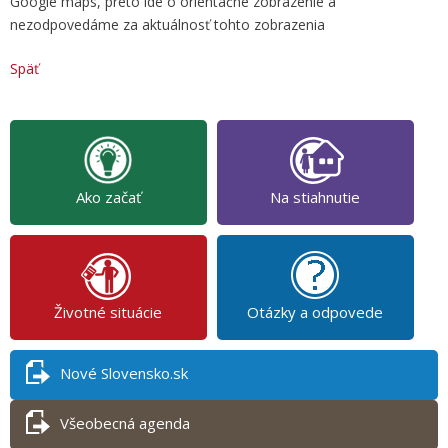
Google maps, preto ide o orientačné zobrazenie a
nezodpovedáme za aktuálnosť tohto zobrazenia
Späť
Ako začať
Na stiahnutie
Životné situácie
Otázky a odpovede
Nové Slovensko.sk
Všeobecná agenda