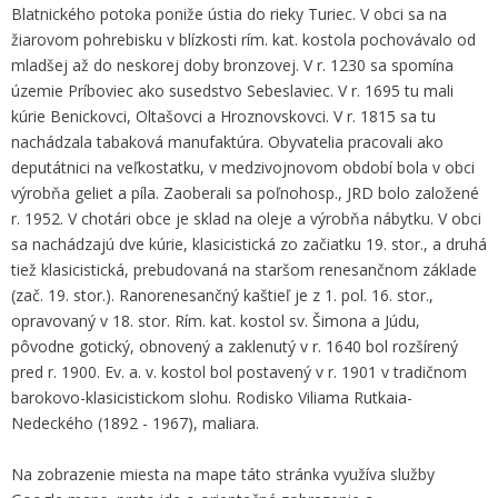
Blatnického potoka poniže ústia do rieky Turiec. V obci sa na
žiarovom pohrebisku v blízkosti rím. kat. kostola pochovávalo od
mladšej až do neskorej doby bronzovej. V r. 1230 sa spomína
územie Príboviec ako susedstvo Sebeslaviec. V r. 1695 tu mali
kúrie Benickovci, Oltašovci a Hroznovskovci. V r. 1815 sa tu
nachádzala tabaková manufaktúra. Obyvatelia pracovali ako
deputátnici na veľkostatku, v medzivojnovom období bola v obci
výrobňa geliet a píla. Zaoberali sa poľnohosp., JRD bolo založené
r. 1952. V chotári obce je sklad na oleje a výrobňa nábytku. V obci
sa nachádzajú dve kúrie, klasicistická zo začiatku 19. stor., a druhá
tiež klasicistická, prebudovaná na staršom renesančnom základe
(zač. 19. stor.). Ranorenesančný kaštieľ je z 1. pol. 16. stor.,
opravovaný v 18. stor. Rím. kat. kostol sv. Šimona a Júdu,
pôvodne gotický, obnovený a zaklenutý v r. 1640 bol rozšírený
pred r. 1900. Ev. a. v. kostol bol postavený v r. 1901 v tradičnom
barokovo-klasicistickom slohu. Rodisko Viliama Rutkaia-
Nedeckého (1892 - 1967), maliara.
Na zobrazenie miesta na mape táto stránka využíva služby