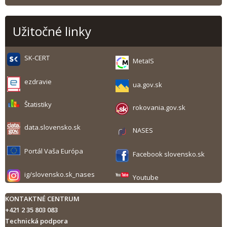
Užitočné linky
SK-CERT
MetaIS
ezdravie
ua.gov.sk
Štatistiky
rokovania.gov.sk
data.slovensko.sk
NASES
Portál Vaša Európa
Facebook slovensko.sk
ig/slovensko.sk_nases
Youtube
KONTAKTNÉ CENTRUM
+421 2 35 803 083
Technická podpora