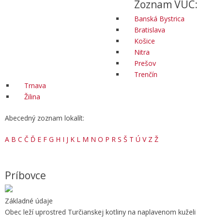
Zoznam VÚC:
Banská Bystrica
Bratislava
Košice
Nitra
Prešov
Trenčín
Trnava
Žilina
Abecedný zoznam lokalít:
A
B
C
Č
Ď
E
F
G
H
I
J
K
L
M
N
O
P
R
S
Š
T
Ú
V
Z
Ž
Príbovce
Základné údaje
Obec leží uprostred Turčianskej kotliny na naplavenom kuželi