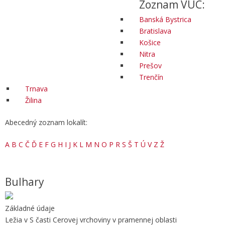
Zoznam VÚC:
Banská Bystrica
Bratislava
Košice
Nitra
Prešov
Trenčín
Trnava
Žilina
Abecedný zoznam lokalít:
A
B
C
Č
Ď
E
F
G
H
I
J
K
L
M
N
O
P
R
S
Š
T
Ú
V
Z
Ž
Bulhary
Základné údaje
Ležia v S časti Cerovej vrchoviny v pramennej oblasti