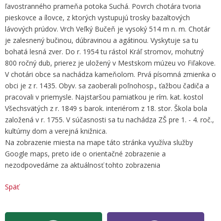
ľavostranného prameňa potoka Suchá. Povrch chotára tvoria
pieskovce a ílovce, z ktorých vystupujú trosky bazaltových
lávových prúdov. Vrch Veľký Bučeň je vysoký 514 m n. m. Chotár
je zalesnený bučinou, dúbravinou a agátinou. Vyskytuje sa tu
bohatá lesná zver. Do r. 1954 tu rástol Kráľ stromov, mohutný
800 ročný dub, prierez je uložený v Mestskom múzeu vo Fiľakove.
V chotári obce sa nachádza kameňolom. Prvá písomná zmienka o
obci je z r. 1435. Obyv. sa zaoberali poľnohosp., ťažbou čadiča a
pracovali v priemysle. Najstaršou pamiatkou je rím. kat. kostol
Všechsvätých z r. 1849 s barok. interiérom z 18. stor. Škola bola
založená v r. 1755. V súčasnosti sa tu nachádza ZŠ pre 1. - 4. roč.,
kultúrny dom a verejná knižnica.
Na zobrazenie miesta na mape táto stránka využíva služby
Google maps, preto ide o orientačné zobrazenie a
nezodpovedáme za aktuálnosť tohto zobrazenia
Späť