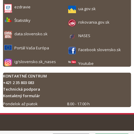
ezdravie
ua.gov.sk
Štatistiky
rokovania.gov.sk
data.slovensko.sk
NASES
Portál Vaša Európa
Facebook slovensko.sk
ig/slovensko.sk_nases
Youtube
KONTAKTNÉ CENTRUM
+421 2 35 803 083
Technická podpora
Kontaktný formulár
Pondelok až piatok
8.00 - 17.00 h
Tlač obsahu