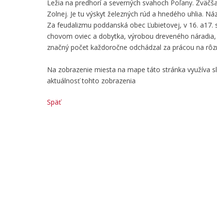
Ležia na predhorí a severných svahoch Poľany. Zväčš
Zolnej. Je tu výskyt železných rúd a hnedého uhlia. Náz
Za feudalizmu poddanská obec Ľubietovej, v 16. a17. st
chovom oviec a dobytka, výrobou dreveného náradia, u
značný počet každoročne odchádzal za prácou na rôzne
Na zobrazenie miesta na mape táto stránka využíva 
aktuálnosť tohto zobrazenia
Späť