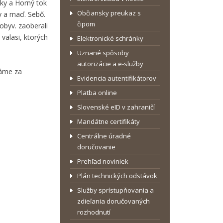
ky a Horný tok
Občiansky preukaz s
ky a maď. Sebő.
čipom
obyv. zaoberali
valasi, ktorých
Elektronické schránky
Uznané spôsoby
autorizácie a e-služby
dáme za
Evidencia autentifikátorov
Platba online
Slovenské eID v zahraničí
Mandátne certifikáty
Centrálne úradné
doručovanie
Prehľad noviniek
Plán technických odstávok
Služby sprístupňovania a
zdieľania doručovaných
rozhodnutí