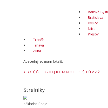
Banská Bystr
Bratislava
Košice
Nitra
Prešov
Trenčín
Trnava
Žilina
Abecedný zoznam lokalít:
A
B
C
Č
Ď
E
F
G
H
I
J
K
L
M
N
O
P
R
S
Š
T
Ú
V
Z
Ž
Strelníky
Základné údaje