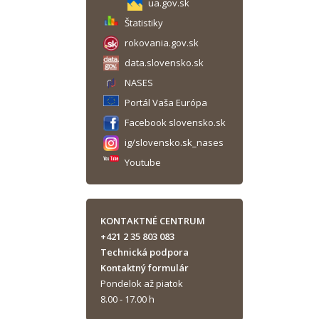
ua.gov.sk
Štatistiky
rokovania.gov.sk
data.slovensko.sk
NASES
Portál Vaša Európa
Facebook slovensko.sk
ig/slovensko.sk_nases
Youtube
KONTAKTNÉ CENTRUM
+421 2 35 803 083
Technická podpora
Kontaktný formulár
Pondelok až piatok
8.00 - 17.00 h