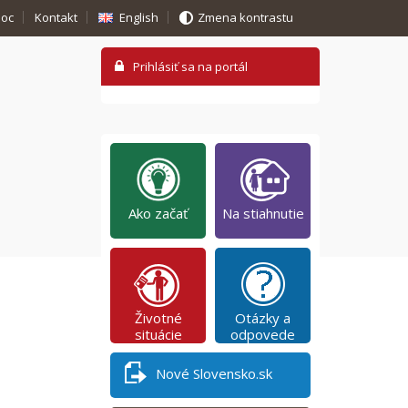
oc
Kontakt
English
Zmena kontrastu
Ako začať
Na stiahnutie
Životné
Otázky a
situácie
odpovede
Nové Slovensko.sk