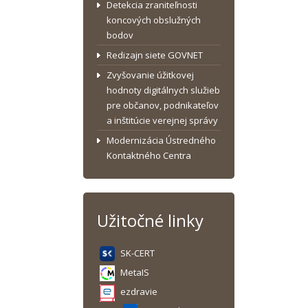
Detekcia zraniteľnosti
koncových obslužných
bodov
Redizajn siete GOVNET
Zvyšovanie úžitkovej
hodnoty digitálnych služieb
pre občanov, podnikateľov
a inštitúcie verejnej správy
Modernizácia Ústredného
Kontaktného Centra
Užitočné linky
SK-CERT
MetaIS
ezdravie