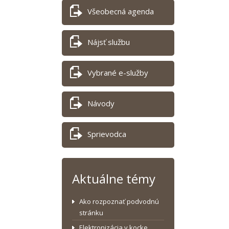
Všeobecná agenda
Nájsť službu
Vybrané e-služby
Návody
Sprievodca
Aktuálne témy
Ako rozpoznať podvodnú
stránku
Elektronizácia v kocke