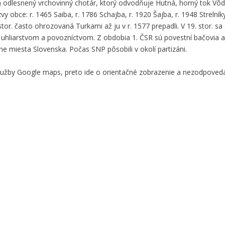
a odlesnený vrchovinný chotár, ktorý odvodňuje Hutná, horný tok Vôd
vy obce: r. 1465 Saiba, r. 1786 Schajba, r. 1920 Šajba, r. 1948 Strelní
or. často ohrozovaná Turkami až ju v r. 1577 prepadli. V 19. stor. sa 
hliarstvom a povozníctvom. Z obdobia 1. ČSR sú povestní bačovia a 
 miesta Slovenska. Počas SNP pôsobili v okolí partizáni.
služby Google maps, preto ide o orientačné zobrazenie a nezodpove