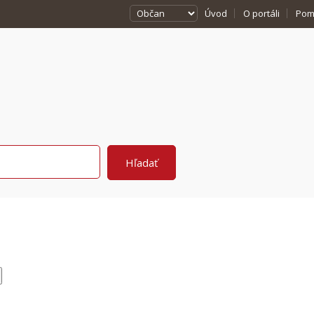
Úvod
O portáli
Pom