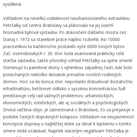
vysídlená.
Vzhľadom na neveľkú vzdialenosť neurbanizovaného extravilánu
Petržalky od centra Bratislavy sa plánovala na jej území
hromadná bytová výstavba. Po dokončení ďalšieho mosta cez
Dunaj r. 1972 sa stavebné práce naplno rozbehli. Asi 10000
pracovníkov tu každoročne postavilo vyše 6000 nových bytov.
Zač. osemdesiatych r. 20. stor. bola asanovaná prakticky celá
staršia zástavba, takže pôvodný vzhľad Petržalky sa úplne zmenil.
Dominujú tu panelové domy s výnimkou západnej časti, kde bolo
ponechaných niekoľko desiatok prevažne novších rodinných
domov. Hoci sa do konca stor. nepodarilo dobudovať dostatočnú
infraštruktúru, betónové sídlisko s vysokou koncentráciou ľudí
predstavuje celý rad vážnych problémov, urbanistických,
ekonomických, estetických, ale aj sociálnych a psychologických.
Drvivá väčšina obyv. je zamestnaná v Bratislave, čo sa prejavuje v
podobe častých dopravných kolapsov. Vzhľadom na neujasnenosť
koncepcie dopravy v najbližšej dobe sa obrat k lepšiemu v tomto
smere nedá očakávať. Napriek viacerým negatívam Petržalka je