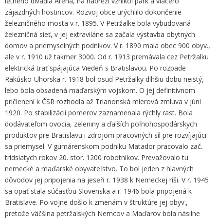
letného divadla Aréna, na nábreží vznikol park a viacero
zájazdných hostincov. Rozvoj obce urýchlilo dokončenie
železničného mosta v r. 1895. V Petržalke bola vybudovaná
železničná sieť, v jej extraviláne sa začala výstavba obytných
domov a priemyselných podnikov. V r. 1890 mala obec 900 obyv.,
ale v r. 1910 už takmer 3000. Od r. 1913 premávala cez Petržalku
elektrická trať spájajúca Viedeň s Bratislavou. Po rozpade
Rakúsko-Uhorska r. 1918 bol osud Petržalky dlhšiu dobu neistý,
lebo bola obsadená maďarským vojskom. O jej definitívnom
pričlenení k ČSR rozhodla až Trianonská mierová zmluva v júni
1920. Po stabilizácii pomerov zaznamenala rýchly rast. Bola
dodávateľom ovocia, zeleniny a ďalších poľnohospodárskych
produktov pre Bratislavu i zdrojom pracovných síl pre rozvíjajúci
sa priemysel. V gumárenskom podniku Matador pracovalo zač.
tridsiatych rokov 20. stor. 1200 robotníkov. Prevažovalo tu
nemecké a maďarské obyvateľstvo. To bol jeden z hlavných
dôvodov jej pripojenia na jeseň r. 1938 k Nemeckej ríši. V r. 1945
sa opäť stala súčasťou Slovenska a r. 1946 bola pripojená k
Bratislave. Po vojne došlo k zmenám v štruktúre jej obyv.,
pretože väčšina petržalských Nemcov a Maďarov bola násilne