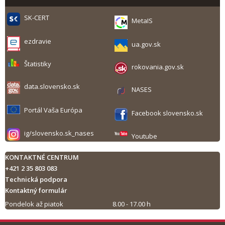
SK-CERT
MetaIS
ezdravie
ua.gov.sk
Štatistiky
rokovania.gov.sk
data.slovensko.sk
NASES
Portál Vaša Európa
Facebook slovensko.sk
ig/slovensko.sk_nases
Youtube
KONTAKTNÉ CENTRUM
+421 2 35 803 083
Technická podpora
Kontaktný formulár
Pondelok až piatok
8.00 - 17.00 h
Tlač obsahu