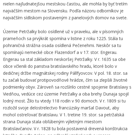
nielen najľudnatejšou mestskou časťou, ale mohla by byť tretím
najväčším mestom na Slovensku. Podľa názoru odborníkov je
najväčším sídliskom postaveným z panelových domov na svete.
Územie Petržalky bolo osídlené už v praveku, ale v písomných
prameňoch sa prvýkrát spomína v listine z roku 1225. Stála tu
pohraničná strážna osada osídlená Pečenehmi. Neskôr sa tu
spomínajú nemecké obce Flazendorf a v 17. stor. Engerau.
Engerau sa stal základom neskoršej Petržalky. V r. 1635 sa obe
obce včlenili do panstva bratislavského hradu, ktoré bolo v
dedičnej držbe magnátskej rodiny Pállfyovcov. V pol. 18. stor. sa
tu začali budovať protipovodňové hrádze, čím sa zlepšili životné
podmienky obyv. Zároveň sa rozšírilo cestné spojenie Bratislavy s
Viedňou, vedúce cez územie Petržalky a oba brehy Dunaja spojil
lodný most. Žilo tu vtedy 118 rodín v 90 domoch. V r. 1809 si tu
rozložil svoje delostrelectvo francúzsky maršal Davout, aby
mohol ostreľovať Bratislavu. V 1. tretine 19. stor. sa petržalská
strana Dunaja stala obľúbeným výletným miestom
Bratislavčanov. V r. 1828 tu bola postavená drevená konštrukcia