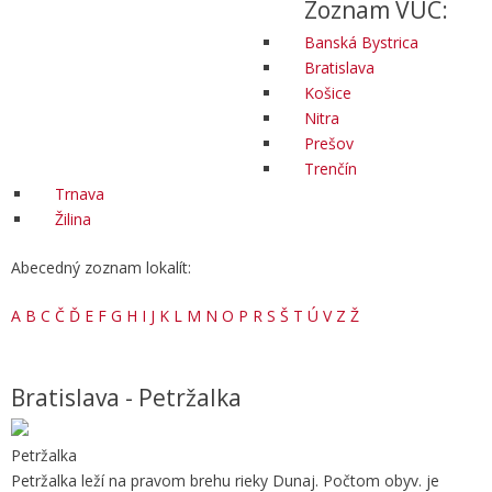
Zoznam VÚC:
Banská Bystrica
Bratislava
Košice
Nitra
Prešov
Trenčín
Trnava
Žilina
Abecedný zoznam lokalít:
A
B
C
Č
Ď
E
F
G
H
I
J
K
L
M
N
O
P
R
S
Š
T
Ú
V
Z
Ž
Bratislava - Petržalka
Petržalka
Petržalka leží na pravom brehu rieky Dunaj. Počtom obyv. je