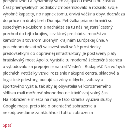
perspektívnou a dynamicky sa rozvíjajúcou mestskou časťou.
Časť priemyselných podnikov zmodernizovalo a rozšírilo svoje
výrobné kapacity, no napriek tomu, drvivá väčšina obyv. dochádza
do práce na druhý breh Dunaja. Petržalka priamo hraničí so
susedným Rakúskom a nachádza sa tu náš najstarší cestný
prechod do tejto krajiny, cez ktorý prechádza množstvo
kamiónov s tovarom určeným krajinám Európskej únie. V
poslednom desaťročí sa investovali veľké prostriedky
predovšetkým do dopravnej infraštruktúry. Je postavený piaty
bratislavský most Apollo. Vyrástla tu moderná železničná stanica
a vybudovalo sa prepojenie na trať Viedeň - Budapešť. Na voľných
plochách Petržalky vznikli rozsiahle nákupné centrá, skladové a
logistické priestory, budujú sa zóny oddychu, zábavy a
športového vyžitia, tak aby aj obyvatelia veľkorozmerného
sídliska mali možnosť plnohodnotne tráviť svoj voľný čas.
Na zobrazenie miesta na mape táto stránka využíva služby
Google maps, preto ide o orientačné zobrazenie a
nezodpovedáme za aktuálnosť tohto zobrazenia
Späť